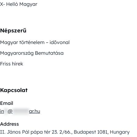
X- Helló Magyar
Népszerű
Magyar történelem – idővonal
Magyarország Bemutatása
Friss hírek
Kapcsolat
Email
in
**
@
*********
ar.hu
Address
II. János Pál pápa tér 23. 2/66., Budapest 1081, Hungary