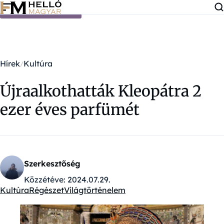
Ugrás a tartalomra
Hírek
Kultúra
Újraalkothatták Kleopátra 2
ezer éves parfümét
Szerkesztőség
Közzétéve:
2024.07.29.
Kultúra
Régészet
Világtörténelem
Kategóriák: