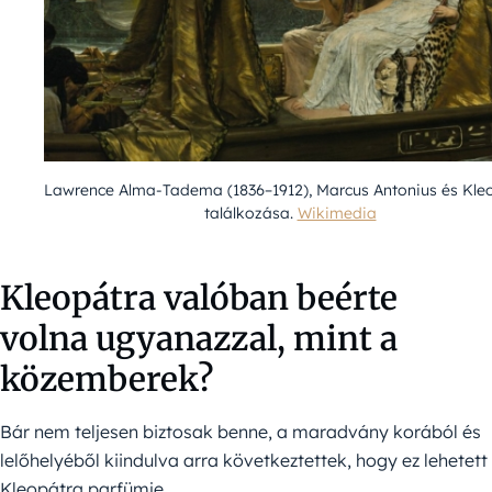
Lawrence Alma-Tadema (1836–1912), Marcus Antonius és Kle
találkozása.
Wikimedia
Kleopátra valóban beérte
volna ugyanazzal, mint a
közemberek?
Bár nem teljesen biztosak benne, a maradvány korából és
lelőhelyéből kiindulva arra következtettek, hogy ez lehetett
Kleopátra parfümje.