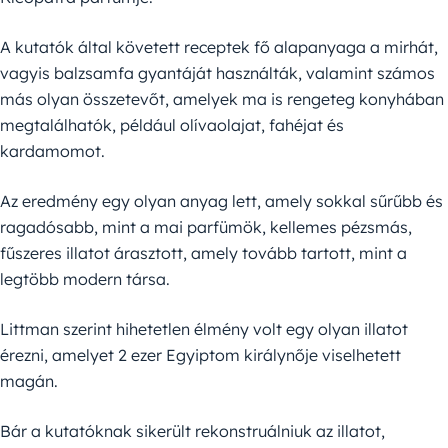
A kutatók által követett receptek fő alapanyaga a mirhát,
vagyis balzsamfa gyantáját használták, valamint számos
más olyan összetevőt, amelyek ma is rengeteg konyhában
megtalálhatók, például olívaolajat, fahéjat és
kardamomot.
Az eredmény egy olyan anyag lett, amely sokkal sűrűbb és
ragadósabb, mint a mai parfümök, kellemes pézsmás,
fűszeres illatot árasztott, amely tovább tartott, mint a
legtöbb modern társa.
Littman szerint hihetetlen élmény volt egy olyan illatot
érezni, amelyet 2 ezer Egyiptom királynője viselhetett
magán.
Bár a kutatóknak sikerült rekonstruálniuk az illatot,