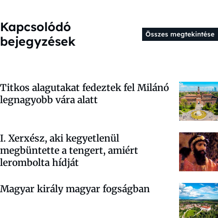
Kapcsolódó
Összes megtekintése
bejegyzések
Titkos alagutakat fedeztek fel Milánó
legnagyobb vára alatt
I. Xerxész, aki kegyetlenül
megbüntette a tengert, amiért
lerombolta hídját
Magyar király magyar fogságban