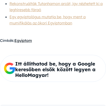
Rekonstruálták Tutanhamon arcát, így nézhetett ki a
leghíresebb fáraó
Egy egyiptológus mutatja be, hogy ment a
mumifikálás az ókori Egyiptomban
Címkék:
Egyiptom
Itt állíthatod be, hogy a Google
keresőben elsők között legyen a
HelloMagyar!