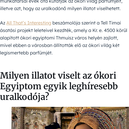
munkatársai évek óta kutatják az ókori világ parfümjeit,
illetve azt, hogy az uralkodónő milyen illatot viselhetett.
Az
All That’s Interesting
beszámolója szerint a Tell Timai
ásatási projekt leleteivel kezdték, amely a Kr. e. 4500 körül
alapított ókori egyiptomi Thmuisz város helyén zajlott,
mivel ebben a városban állították elő az ókori világ két
legismertebb parfümjét.
Milyen illatot viselt az ókori
Egyiptom egyik leghíresebb
uralkodója?