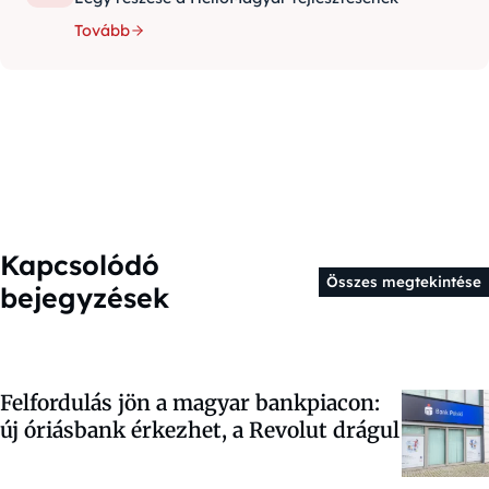
Tovább
Kapcsolódó
Összes megtekintése
bejegyzések
Felfordulás jön a magyar bankpiacon:
új óriásbank érkezhet, a Revolut drágul