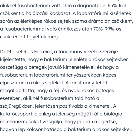
akiknél fusobacterium volt jelen a daganatban, 65%-kal
csökkent a halálozási kockázat. A laboratóriumi kísérletek
során az életképes rákos sejtek száma drámaian csökkent,
a fusobacteriummal való érintkezés után 70%-99%-os
csökkenést figyeltek meg.
Dr. Miguel Reis Ferreira, a tanulmány vezető szerzője
kijelentette, hogy e baktérium jelenléte a rákos sejtekben
összefügg a betegek javuló kimenetelével, és hogy a
fusobacterium laboratóriumi tenyészetekben képes
elpusztítani a rákos sejteket. A tanulmány tehát
megállapította, hogy a fej- és nyaki rákos betegek
esetében, akiknél fusobacterium található a
szájüregükben, jelentősen pozitívabb a kimenetel. A
kutatócsoport jelenleg a jelenség mögött álló biológiai
mechanizmusokat vizsgálja, hogy jobban megértse,
hogyan lép kölcsönhatásba a baktérium a rákos sejtekkel.