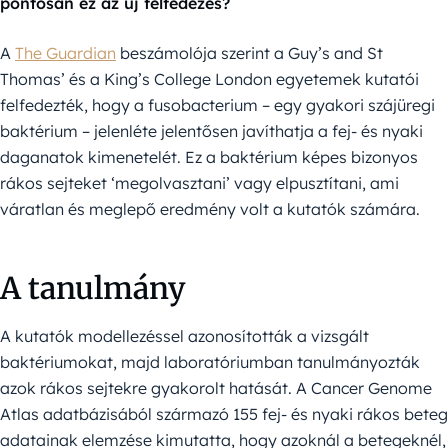
pontosan ez az új felfedezés?
A
The Guardian
beszámolója szerint a Guy’s and St
Thomas’ és a King’s College London egyetemek kutatói
felfedezték, hogy a fusobacterium – egy gyakori szájüregi
baktérium – jelenléte jelentősen javíthatja a fej- és nyaki
daganatok kimenetelét. Ez a baktérium képes bizonyos
rákos sejteket ‘megolvasztani’ vagy elpusztítani, ami
váratlan és meglepő eredmény volt a kutatók számára.
A tanulmány
A kutatók modellezéssel azonosították a vizsgált
baktériumokat, majd laboratóriumban tanulmányozták
azok rákos sejtekre gyakorolt hatását. A Cancer Genome
Atlas adatbázisából származó 155 fej- és nyaki rákos beteg
adatainak elemzése kimutatta, hogy azoknál a betegeknél,