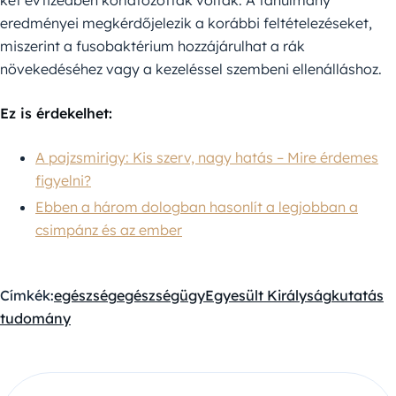
eredményei megkérdőjelezik a korábbi feltételezéseket,
miszerint a fusobaktérium hozzájárulhat a rák
növekedéséhez vagy a kezeléssel szembeni ellenálláshoz.
Ez is érdekelhet:
A pajzsmirigy: Kis szerv, nagy hatás – Mire érdemes
figyelni?
Ebben a három dologban hasonlít a legjobban a
csimpánz és az ember
Címkék:
egészség
egészségügy
Egyesült Királyság
kutatás
tudomány