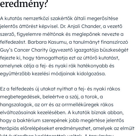
eredmény?
A kutatás nemzetközi szakértők általi megerősítése
jelentős áttörést képvisel. Dr. Anjali Chander, a vezető
szerző, figyelemre méltónak és meglepőnek nevezte a
felfedezést. Barbara Kasumu, a tanulmányt finanszírozó
Guy’s Cancer Charity ügyvezető igazgatója büszkeségét
fejezte ki, hogy támogathatja ezt az úttörő kutatást,
amelynek célja a fej- és nyaki rák hatékonyabb és
együttérzőbb kezelési módjainak kidolgozása.
Ez a felfedezés új utakat nyithat a fej- és nyaki rákos
megbetegedések, beleértve a száj, a torok, a
hangszalagok, az orr és az orrmelléküregek rákos
elváltozásainak kezelésében. A kutatók bíznak abban,
hogy a baktérium szerepének jobb megértése jelentős
terápiás előrelépéseket eredményezhet, amelyek az elmúlt
két évtizedben korlátozottak voltak. A tanulmány