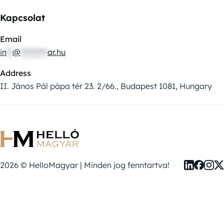
Kapcsolat
Email
in
**
@
*********
ar.hu
Address
II. János Pál pápa tér 23. 2/66., Budapest 1081, Hungary
2026 © HelloMagyar | Minden jog fenntartva!