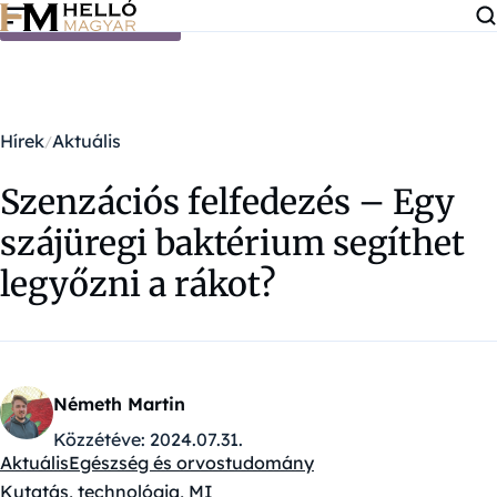
Ugrás a tartalomra
Hírek
Aktuális
Szenzációs felfedezés – Egy
szájüregi baktérium segíthet
legyőzni a rákot?
Németh Martin
Közzétéve:
2024.07.31.
Aktuális
Egészség és orvostudomány
Kategóriák:
Kutatás, technológia, MI