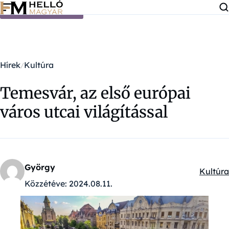
Ugrás a tartalomra
Hírek
Kultúra
Temesvár, az első európai
város utcai világítással
György
Kultúra
Kategór
Közzétéve:
2024.08.11.