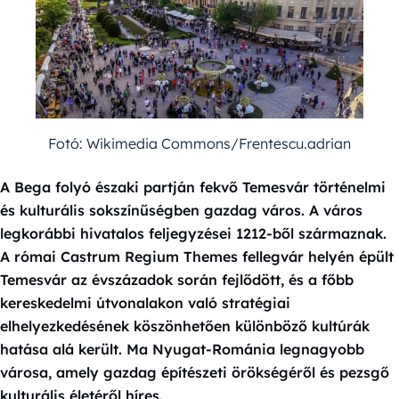
Fotó: Wikimedia Commons/Frentescu.adrian
A Bega folyó északi partján fekvő Temesvár történelmi
és kulturális sokszínűségben gazdag város. A város
legkorábbi hivatalos feljegyzései 1212-ből származnak.
A római Castrum Regium Themes fellegvár helyén épült
Temesvár az évszázadok során fejlődött, és a főbb
kereskedelmi útvonalakon való stratégiai
elhelyezkedésének köszönhetően különböző kultúrák
hatása alá került. Ma Nyugat-Románia legnagyobb
városa, amely gazdag építészeti örökségéről és pezsgő
kulturális életéről híres.