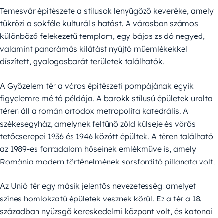
Temesvár építészete a stílusok lenyűgöző keveréke, amely
tükrözi a sokféle kulturális hatást. A városban számos
különböző felekezetű templom, egy bájos zsidó negyed,
valamint panorámás kilátást nyújtó műemlékekkel
díszített, gyalogosbarát területek találhatók.
A Győzelem tér a város építészeti pompájának egyik
figyelemre méltó példája. A barokk stílusú épületek uralta
téren áll a román ortodox metropolita katedrális. A
székesegyház, amelynek feltűnő zöld külseje és vörös
tetőcserepei 1936 és 1946 között épültek. A téren található
az 1989-es forradalom hőseinek emlékműve is, amely
Románia modern történelmének sorsfordító pillanata volt.
Az Unió tér egy másik jelentős nevezetesség, amelyet
színes homlokzatú épületek vesznek körül. Ez a tér a 18.
században nyüzsgő kereskedelmi központ volt, és katonai