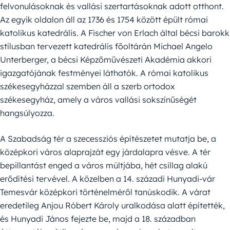
felvonulásoknak és vallási szertartásoknak adott otthont.
Az egyik oldalon áll az 1736 és 1754 között épült római
katolikus katedrális. A Fischer von Erlach által bécsi barokk
stílusban tervezett katedrális főoltárán Michael Angelo
Unterberger, a bécsi Képzőművészeti Akadémia akkori
igazgatójának festményei láthatók. A római katolikus
székesegyházzal szemben áll a szerb ortodox
székesegyház, amely a város vallási sokszínűségét
hangsúlyozza.
A Szabadság tér a szecessziós építészetet mutatja be, a
középkori város alaprajzát egy járdalapra vésve. A tér
bepillantást enged a város múltjába, hét csillag alakú
erődítési tervével. A közelben a 14. századi Hunyadi-vár
Temesvár középkori történelméről tanúskodik. A várat
eredetileg Anjou Róbert Károly uralkodása alatt építették,
és Hunyadi János fejezte be, majd a 18. században