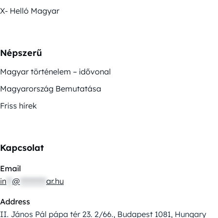
X- Helló Magyar
Népszerű
Magyar történelem – idővonal
Magyarország Bemutatása
Friss hírek
Kapcsolat
Email
in
**
@
*********
ar.hu
Address
II. János Pál pápa tér 23. 2/66., Budapest 1081, Hungary