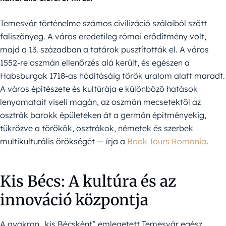
Temesvár történelme számos civilizáció szálaiból szőtt
faliszőnyeg. A város eredetileg római erődítmény volt,
majd a 13. században a tatárok pusztították el. A város
1552-re oszmán ellenőrzés alá került, és egészen a
Habsburgok 1718-as hódításáig török uralom alatt maradt.
A város építészete és kultúrája e különböző hatások
lenyomatait viseli magán, az oszmán mecsetektől az
osztrák barokk épületeken át a germán építményekig,
tükrözve a törökök, osztrákok, németek és szerbek
multikulturális örökségét — írja a
Book Tours Romania
.
Kis Bécs: A kultúra és az
innováció központja
A gyakran „kis Bécsként” emlegetett Temesvár egész