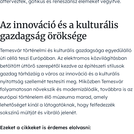
áttervezték, gótikus és reneszánsz elemeket vegyítve.
Az innováció és a kulturális
gazdagság öröksége
Temesvár történelmi és kulturális gazdagsága egyedülálló
úti céllá teszi Európában. Az elektromos közvilágításban
betöltött úttörő szerepétől kezdve az építészeti stílusok
gazdag tárházáig a város az innováció és a kulturális
nyitottság szellemét testesíti meg. Miközben Temesvár
folyamatosan növekszik és modernizálódik, továbbra is az
európai történelem élő múzeuma marad, amely
lehetőséget kínál a látogatóknak, hogy felfedezzék
sokszínű múltját és vibráló jelenét.
Ezeket a cikkeket is érdemes elolvasni: