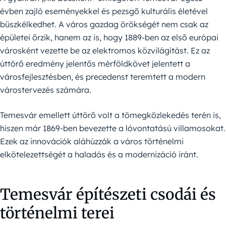
évben zajló eseményekkel és pezsgő kulturális életével
büszkélkedhet. A város gazdag örökségét nem csak az
épületei őrzik, hanem az is, hogy 1889-ben az első európai
városként vezette be az elektromos közvilágítást. Ez az
úttörő eredmény jelentős mérföldkövet jelentett a
városfejlesztésben, és precedenst teremtett a modern
várostervezés számára.
Temesvár emellett úttörő volt a tömegközlekedés terén is,
hiszen már 1869-ben bevezette a lóvontatású villamosokat.
Ezek az innovációk aláhúzzák a város történelmi
elkötelezettségét a haladás és a modernizáció iránt.
Temesvár építészeti csodái és
történelmi terei