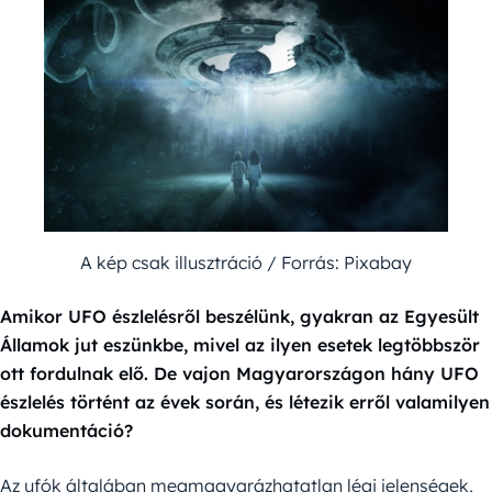
A kép csak illusztráció / Forrás: Pixabay
Amikor UFO észlelésről beszélünk, gyakran az Egyesült
Államok jut eszünkbe, mivel az ilyen esetek legtöbbször
ott fordulnak elő. De vajon Magyarországon hány UFO
észlelés történt az évek során, és létezik erről valamilyen
dokumentáció?
Az ufók általában megmagyarázhatatlan légi jelenségek,