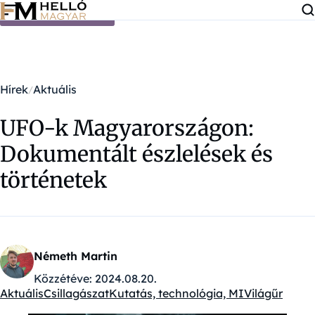
Ugrás a tartalomra
Hírek
Aktuális
UFO-k Magyarországon:
Dokumentált észlelések és
történetek
Németh Martin
Közzétéve:
2024.08.20.
Aktuális
Csillagászat
Kutatás, technológia, MI
Világűr
Kategóriák: