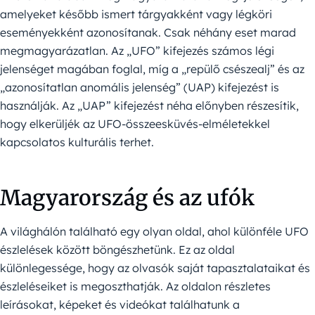
amelyeket később ismert tárgyakként vagy légköri
eseményekként azonosítanak. Csak néhány eset marad
megmagyarázatlan. Az „UFO” kifejezés számos légi
jelenséget magában foglal, míg a „repülő csészealj” és az
„azonosítatlan anomális jelenség” (UAP) kifejezést is
használják. Az „UAP” kifejezést néha előnyben részesítik,
hogy elkerüljék az UFO-összeesküvés-elméletekkel
kapcsolatos kulturális terhet.
Magyarország és az ufók
A világhálón található egy olyan oldal, ahol különféle UFO
észlelések között böngészhetünk. Ez az oldal
különlegessége, hogy az olvasók saját tapasztalataikat és
észleléseiket is megoszthatják. Az oldalon részletes
leírásokat, képeket és videókat találhatunk a