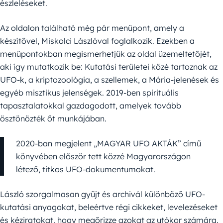
észleléseket.
Az oldalon található még pár menüpont, amely a
készítővel, Miskolci Lászlóval foglalkozik. Ezekben a
menüpontokban megismerhetjük az oldal üzemeltetőjét,
aki így mutatkozik be: Kutatási területei közé tartoznak az
UFO-k, a kriptozoológia, a szellemek, a Mária-jelenések és
egyéb misztikus jelenségek. 2019-ben spirituális
tapasztalatokkal gazdagodott, amelyek tovább
ösztönözték őt munkájában.
2020-ban megjelent „MAGYAR UFO AKTÁK” című
könyvében először tett közzé Magyarországon
létező, titkos UFO-dokumentumokat.
László szorgalmasan gyűjt és archivál különböző UFO-
kutatási anyagokat, beleértve régi cikkeket, levelezéseket
és kéziratokat, hogy megőrizze azokat az utókor számára.