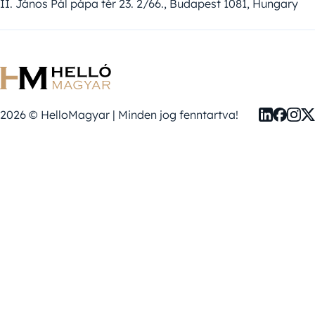
II. János Pál pápa tér 23. 2/66., Budapest 1081, Hungary
2026 © HelloMagyar | Minden jog fenntartva!