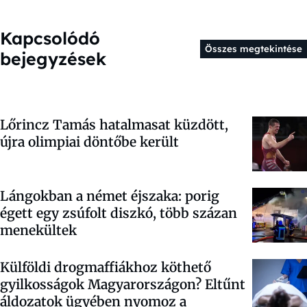
Kapcsolódó
Összes megtekintése
bejegyzések
Lőrincz Tamás hatalmasat küzdött,
újra olimpiai döntőbe került
Lángokban a német éjszaka: porig
égett egy zsúfolt diszkó, több százan
menekültek
Külföldi drogmaffiákhoz köthető
gyilkosságok Magyarországon? Eltűnt
áldozatok ügyében nyomoz a