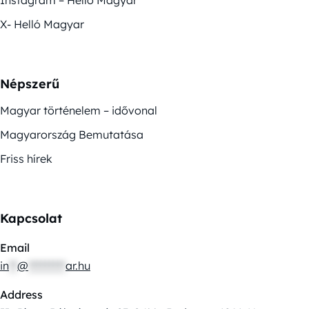
Instagram – Helló Magyar
X- Helló Magyar
Népszerű
Magyar történelem – idővonal
Magyarország Bemutatása
Friss hírek
Kapcsolat
Email
in
**
@
*********
ar.hu
Address