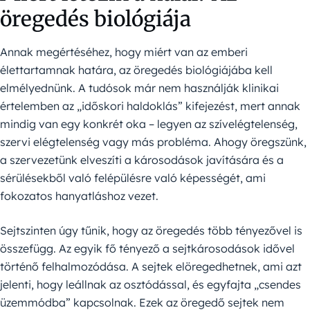
öregedés biológiája
Annak megértéséhez, hogy miért van az emberi
élettartamnak határa, az öregedés biológiájába kell
elmélyednünk. A tudósok már nem használják klinikai
értelemben az „időskori haldoklás” kifejezést, mert annak
mindig van egy konkrét oka – legyen az szívelégtelenség,
szervi elégtelenség vagy más probléma. Ahogy öregszünk,
a szervezetünk elveszíti a károsodások javítására és a
sérülésekből való felépülésre való képességét, ami
fokozatos hanyatláshoz vezet.
Sejtszinten úgy tűnik, hogy az öregedés több tényezővel is
összefügg. Az egyik fő tényező a sejtkárosodások idővel
történő felhalmozódása. A sejtek elöregedhetnek, ami azt
jelenti, hogy leállnak az osztódással, és egyfajta „csendes
üzemmódba” kapcsolnak. Ezek az öregedő sejtek nem