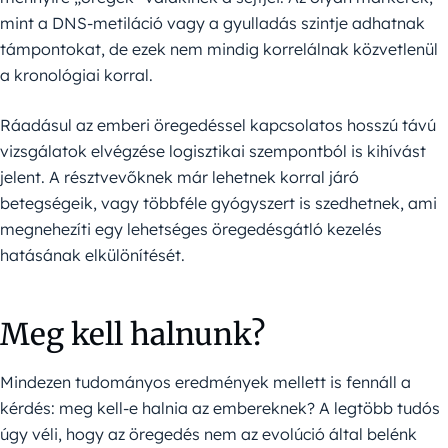
mint a DNS-metiláció vagy a gyulladás szintje adhatnak
támpontokat, de ezek nem mindig korrelálnak közvetlenül
a kronológiai korral.
Ráadásul az emberi öregedéssel kapcsolatos hosszú távú
vizsgálatok elvégzése logisztikai szempontból is kihívást
jelent. A résztvevőknek már lehetnek korral járó
betegségeik, vagy többféle gyógyszert is szedhetnek, ami
megnehezíti egy lehetséges öregedésgátló kezelés
hatásának elkülönítését.
Meg kell halnunk?
Mindezen tudományos eredmények mellett is fennáll a
kérdés: meg kell-e halnia az embereknek? A legtöbb tudós
úgy véli, hogy az öregedés nem az evolúció által belénk