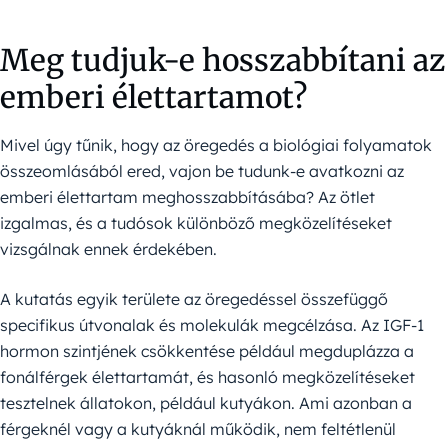
Meg tudjuk-e hosszabbítani az
emberi élettartamot?
Mivel úgy tűnik, hogy az öregedés a biológiai folyamatok
összeomlásából ered, vajon be tudunk-e avatkozni az
emberi élettartam meghosszabbításába? Az ötlet
izgalmas, és a tudósok különböző megközelítéseket
vizsgálnak ennek érdekében.
A kutatás egyik területe az öregedéssel összefüggő
specifikus útvonalak és molekulák megcélzása. Az IGF-1
hormon szintjének csökkentése például megduplázza a
fonálférgek élettartamát, és hasonló megközelítéseket
tesztelnek állatokon, például kutyákon. Ami azonban a
férgeknél vagy a kutyáknál működik, nem feltétlenül