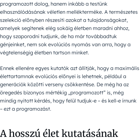
programozott dolog, hanem inkább a testünk
elhasználódásának véletlen mellékterméke. A természetes
szelekció előnyben részesíti azokat a tulajdonságokat,
amelyek segítenek elég sokáig életben maradni ahhoz,
hogy szaporodni tudjunk, de ha már továbbadtuk
génjeinket, nem sok evolúciós nyomás van arra, hogy a
végtelenségig életben tartson minket.
Ennek ellenére egyes kutatók azt állítják, hogy a maximális
élettartamnak evolúciós előnyei is lehetnek, például a
generációk közötti verseny csökkentése. De még ha az
öregedés bizonyos mértékig „programozott” is, még
mindig nyitott kérdés, hogy felül tudjuk-e – és kell-e írnunk
– ezt a programozást.
A hosszú élet kutatásának