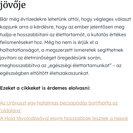
jövője
Bár még évtizedekre lehetünk attól, hogy végleges választ
kapjunk arra a kérdésre, hogy az ember jelentősen meg
tudja-e hosszabbítani az élettartamát, a kutatás értékes
felismeréseket hoz. Még ha nem is érjük el a
halhatatlanságot, a megszerzett ismeretek segíthetnek
javítani az életminőséget öregedésünk során,
meghosszabbítva az „egészségi élettartamunkat” – az
egészségben eltöltött életszakaszunkat.
Ezeket a cikkeket is érdemes elolvasni:
Az Uránuszt egy hatalmas becsapódás boríthatta az
‘oldalára’
A Hold távolodásával egyre hosszabbak lesznek a napok