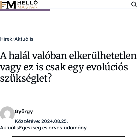
Ugrás a tartalomra
Hírek
Aktuális
A halál valóban elkerülhetetlen
vagy ez is csak egy evolúciós
szükséglet?
György
Közzétéve:
2024.08.25.
Aktuális
Egészség és orvostudomány
Kategóriák: