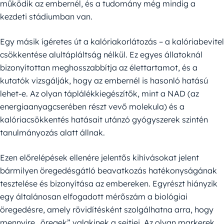
működik az embernél, és a tudomány még mindig a
kezdeti stádiumban van.
Egy másik ígéretes út a kalóriakorlátozás – a kalóriabevitel
csökkentése alultápláltság nélkül. Ez egyes állatoknál
bizonyítottan meghosszabbítja az élettartamot, és a
kutatók vizsgálják, hogy az embernél is hasonló hatású
lehet-e. Az olyan táplálékkiegészítők, mint a NAD (az
energiaanyagcserében részt vevő molekula) és a
kalóriacsökkentés hatásait utánzó gyógyszerek szintén
tanulmányozás alatt állnak.
Ezen előrelépések ellenére jelentős kihívásokat jelent
bármilyen öregedésgátló beavatkozás hatékonyságának
tesztelése és bizonyítása az embereken. Egyrészt hiányzik
egy általánosan elfogadott mérőszám a biológiai
öregedésre, amely rövidítésként szolgálhatna arra, hogy
mennyire „öregek” valakinek a sejtjei. Az olyan markerek,