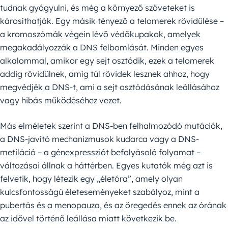
tudnak gyógyulni, és még a környező szöveteket is
károsíthatják. Egy másik tényező a telomerek rövidülése –
a kromoszómák végein lévő védőkupakok, amelyek
megakadályozzák a DNS felbomlását. Minden egyes
alkalommal, amikor egy sejt osztódik, ezek a telomerek
addig rövidülnek, amíg túl rövidek lesznek ahhoz, hogy
megvédjék a DNS-t, ami a sejt osztódásának leállásához
vagy hibás működéséhez vezet.
Más elméletek szerint a DNS-ben felhalmozódó mutációk,
a DNS-javító mechanizmusok kudarca vagy a DNS-
metiláció – a génexpressziót befolyásoló folyamat –
változásai állnak a háttérben. Egyes kutatók még azt is
felvetik, hogy létezik egy „életóra”, amely olyan
kulcsfontosságú életeseményeket szabályoz, mint a
pubertás és a menopauza, és az öregedés ennek az órának
az idővel történő leállása miatt következik be.