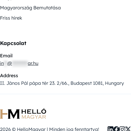
Magyarország Bemutatása
Friss hírek
Kapcsolat
Email
in
**
@
*********
ar.hu
Address
II. János Pál pápa tér 23. 2/66., Budapest 1081, Hungary
2026 © HelloMagyar | Minden jog fenntartva!