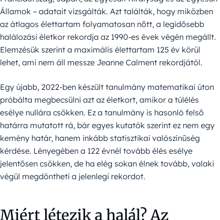
Államok – adatait vizsgálták. Azt találták, hogy miközben
az átlagos élettartam folyamatosan nőtt, a legidősebb
halálozási életkor rekordja az 1990-es évek végén megállt.
Elemzésük szerint a maximális élettartam 125 év körül
lehet, ami nem áll messze Jeanne Calment rekordjától.
Egy újabb, 2022-ben készült tanulmány matematikai úton
próbálta megbecsülni azt az életkort, amikor a túlélés
esélye nullára csökken. Ez a tanulmány is hasonló felső
határra mutatott rá, bár egyes kutatók szerint ez nem egy
kemény határ, hanem inkább statisztikai valószínűség
kérdése. Lényegében a 122 évnél tovább élés esélye
jelentősen csökken, de ha elég sokan élnek tovább, valaki
végül megdöntheti a jelenlegi rekordot.
Miért létezik a halál? Az