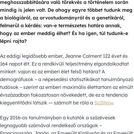
meghosszabbítására való törekvés a történelem során
mindig is jelen volt. De ahogy egyre többet tudunk meg
a biológiáról, az orvostudományról és a genetikáról,
felmerül a kérdés: van-e természetes határa annak,
hogy az ember meddig élhet? És ha igen, túl tudunk-e
lépni rajta?
Az eddigi legidősebb ember, Jeanne Calment 122 évet és
164 napot élt. Ez a rendkívüli teljesítmény elgondolkodtat
minket: vajon ez az emberi élet felső határa? A
demográfusok – a népesedési statisztikákat tanulmányozó
tudósok – szerint az emberi maximális élettartam az elmúlt
évszázadban fokozatosan növekedett, de ez a tendencia
kiegyenlítődni látszik — számolt be róla a
SciShow
.
Egy 2016-os tanulmányban a kutatók a százévesek
legnagyobb számával rendelkező országok –
Franciaország, Japán, az Egyesült Királyság és az Egyesült