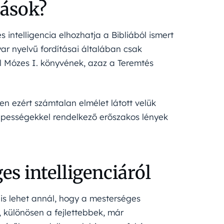
iások?
s intelligencia elhozhatja a Bibliából ismert
yar nyelvű fordításai általában csak
ől Mózes I. könyvének, azaz a Teremtés
ppen ezért számtalan elmélet látott velük
épességekkel rendelkező erőszakos lények
es intelligenciáról
is lehet annál, hogy a mesterséges
, különösen a fejlettebbek, már