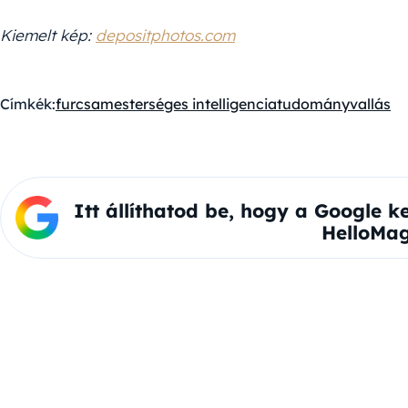
Kiemelt kép:
depositphotos.com
Címkék:
furcsa
mesterséges intelligencia
tudomány
vallás
Itt állíthatod be, hogy a Google k
HelloMag