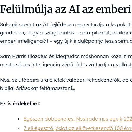
Felülmúlja az AI az emberi 
Salomé szerint az AI fejlődése megnyithatja a kapukat a
gondolom, hogy a szingularitás – az a pillanat, amikor a
emberi intelligenciát – egy új kiindulópontja lesz spiritu
Sam Harris filozófus és idegtudós máshonnan közelíti 
mesterséges intelligencia végül fel is válthatja a vallás
Nos, ez utóbbira utaló jelek valóban felfedezhetők, d
bibliai óriásokat feltámasztani…
Ez is érdekelhet:
Egészen döbbenetes: Nostradamus egyik 2024-
7 elképesztő jóslat az elkövetkezendő 100 évr