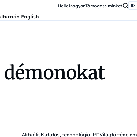
HelloMagyar
Támogass minket
ultúra
in English
si démonokat
Aktuális
Kutatás, technológia, MI
Világtörténelem