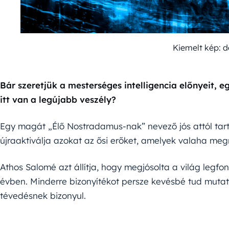
Kiemelt kép: 
Bár szeretjük a mesterséges intelligencia előnyeit, e
itt van a legújabb veszély?
Egy magát „Élő Nostradamus-nak” nevező jós attól tart
újraaktiválja azokat az ősi erőket, amelyek valaha megr
Athos Salomé azt állítja, hogy megjósolta a világ legf
évben. Minderre bizonyítékot persze kevésbé tud mutatni
tévedésnek bizonyul.