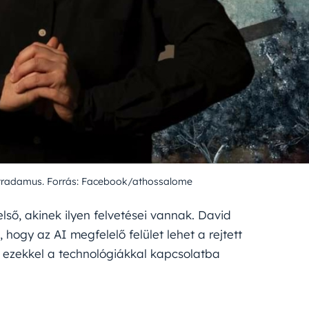
stradamus. Forrás: Facebook/athossalome
lső, akinek ilyen felvetései vannak. David
hogy az AI megfelelő felület lehet a rejtett
t ezekkel a technológiákkal kapcsolatba