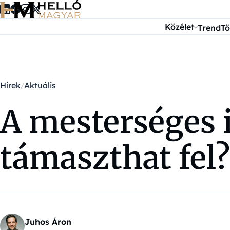
Ugrás a tartalomra
Közélet
Trend
Tö
Hírek
Aktuális
A mesterséges 
támaszthat fel?
Juhos Áron