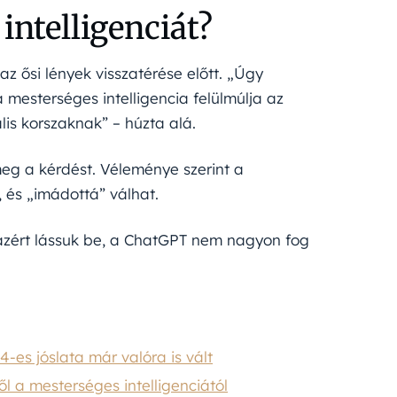
intelligenciát?
z ősi lények visszatérése előtt. „Úgy
 mesterséges intelligencia felülmúlja az
ális korszaknak” – húzta alá.
meg a kérdést. Véleménye szerint a
t, és „imádottá” válhat.
e azért lássuk be, a ChatGPT nem nagyon fog
es jóslata már valóra is vált
ől a mesterséges intelligenciától