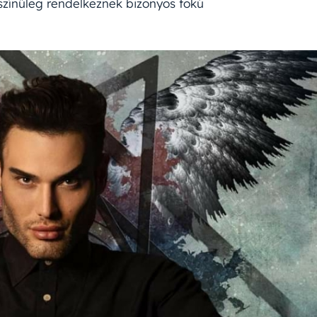
ószínűleg rendelkeznek bizonyos fokú