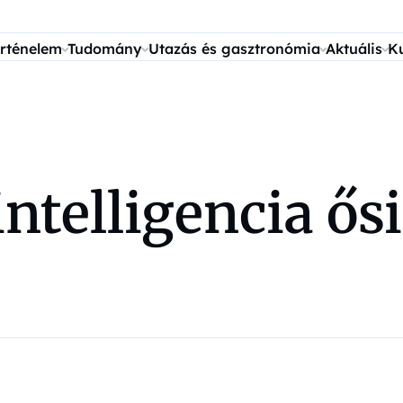
rténelem
Tudomány
Utazás és gasztronómia
Aktuális
K
intelligencia ő