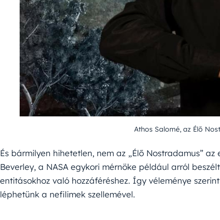
Athos Salomé, az Élő No
És bármilyen hihetetlen, nem az „Élő Nostradamus” az e
Beverley, a NASA egykori mérnöke például arról beszélt, 
entitásokhoz való hozzáféréshez. Így véleménye szerin
léphetünk a nefilimek szellemével.