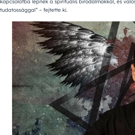
kapcsolatba lépnek a spirituális birodalmakkal, és val
tudatossággal” – fejtette ki.