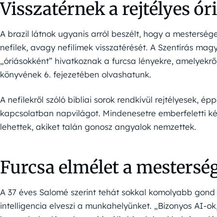
Visszatérnek a rejtélyes ór
A brazil látnok ugyanis arról beszélt, hogy a mestersége
nefilek, avagy nefilimek visszatérését. A Szentírás mag
„óriásokként” hivatkoznak a furcsa lényekre, amelyekr
könyvének 6. fejezetében olvashatunk.
A nefilekről szóló bibliai sorok rendkívül rejtélyesek, é
kapcsolatban napvilágot. Mindenesetre emberfeletti k
lehettek, akiket talán gonosz angyalok nemzettek.
Furcsa elmélet a mesterség
A 37 éves Salomé szerint tehát sokkal komolyabb gond 
intelligencia elveszi a munkahelyünket. „Bizonyos AI-ok