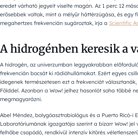
eredet várható jegyeit viselte magán. Az 1 perc 12 más
erősebbek voltak, mint a mélyűr háttérzúgása, és egy f
megahertzes frekvencián sugároztak, írja a
Scientific 
A hidrogénben keresik a v
A hidrogén, az univerzumban leggyakrabban előfordul
frekvencián bocsát ki rádióhullámokat. Ezért egyes csil
idegenek természetesen ezt a frekvenciát választaná
Földdel. Azonban a Wow! jelhez hasonlót soha többé n
megmagyarázni.
Abel Méndez, bolygóasztrobiológus és a Puerto Ricó-i
Laboratóriumának igazgatója szerint a bizarr Wow! jel 
felhőbe csapódó, rendkívül intenzív kitörés véletlenszer