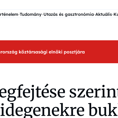
rténelem
Tudomány
Utazás és gasztronómia
Aktuális
K
arország köztársasági elnöki posztjára
egfejtése szeri
 idegenekre bu