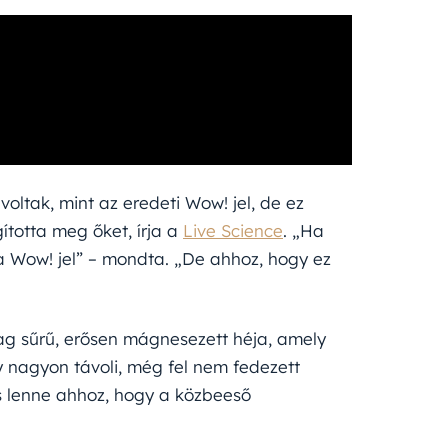
oltak, mint az eredeti Wow! jel, de ez
ította meg őket, írja a
Live Science
. „Ha
a Wow! jel” – mondta. „De ahhoz, hogy ez
lag sűrű, erősen mágnesezett héja, amely
 nagyon távoli, még fel nem fedezett
s lenne ahhoz, hogy a közbeeső