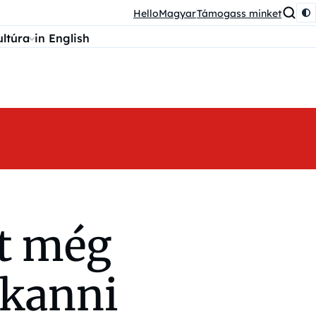
HelloMagyar
Támogass minket
ultúra
in English
nt még
kkanni