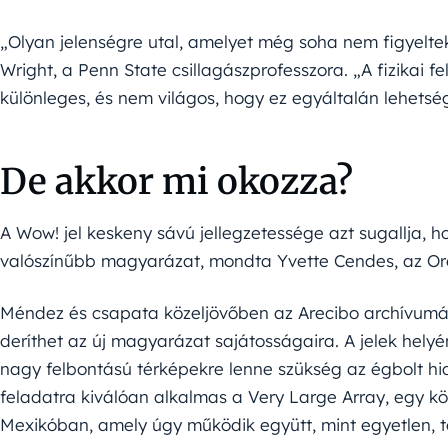
„Olyan jelenségre utal, amelyet még soha nem figyel
Wright, a Penn State csillagászprofesszora. „A fizikai f
különleges, és nem világos, hogy ez egyáltalán lehetsé
De akkor mi okozza?
A Wow! jel keskeny sávú jellegzetessége azt sugallja, h
valószínűbb magyarázat, mondta Yvette Cendes, az Or
Méndez és csapata közeljövőben az Arecibo archívumá
deríthet az új magyarázat sajátosságaira. A jelek he
nagy felbontású térképekre lenne szükség az égbolt hidr
feladatra kiválóan alkalmas a Very Large Array, egy köz
Mexikóban, amely úgy működik együtt, mint egyetlen, t