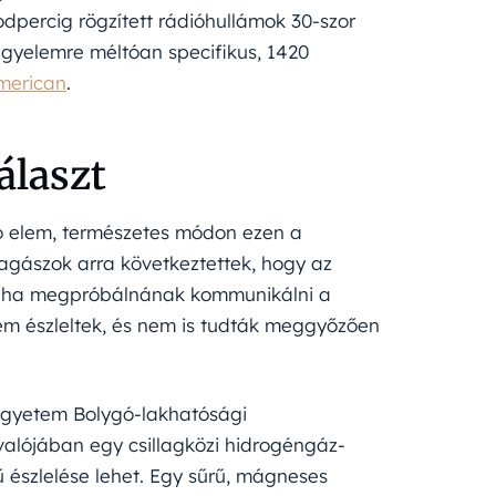
odpercig rögzített rádióhullámok 30-szor
igyelemre méltóan specifikus, 1420
American
.
álaszt
ó elem, természetes módon ezen a
lagászok arra következtettek, hogy az
k, ha megpróbálnának kommunikálni a
em észleltek, és nem is tudták meggyőzően
 Egyetem Bolygó-lakhatósági
valójában egy csillagközi hidrogéngáz-
ű észlelése lehet. Egy sűrű, mágneses