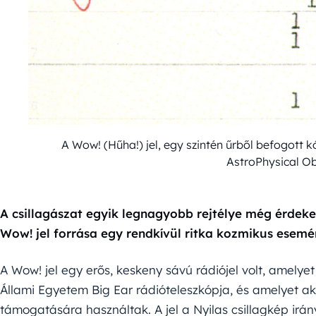
A Wow! (Hűha!) jel, egy szintén űrből befogott
AstroPhysical O
A csillagászat egyik legnagyobb rejtélye még érdekes
Wow! jel forrása egy rendkívül ritka kozmikus esemé
A Wow! jel egy erős, keskeny sávú rádiójel volt, amelyet
Állami Egyetem Big Ear rádióteleszkópja, és amelyet akk
támogatására használtak. A jel a Nyilas csillagkép irány