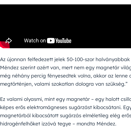
Az újonnan felfedezett jelek 50-100-szor halványabbak v
Méndez szerint azért van, mert nem egy magnetár világ
még néhány percig fényesedtek volna, akkor az lenne 
megtörténjen, valami szokatlan dologra van szükség.”
Ez valami olyasmi, mint egy magnetár – egy halott csil
képes erős elektromágneses sugárzást kibocsátani. Egy
magnetárból kibocsátott sugárzás elméletileg elég erő
hidrogénfelhőket izzóvá tegye – mondta Méndez.