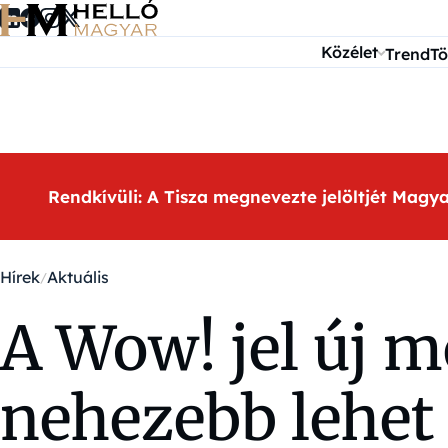
Ugrás a tartalomra
Közélet
Trend
Tö
Rendkívüli: A Tisza megnevezte jelöltjét Magy
Hírek
Aktuális
A Wow! jel új m
nehezebb lehet