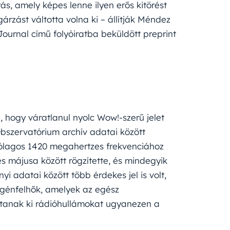
ás, amely képes lenne ilyen erős kitörést
árzást váltotta volna ki – állítják Méndez
 Journal című folyóiratba beküldött preprint
, hogy váratlanul nyolc Wow!-szerű jelet
bszervatórium archív adatai között
ítólagos 1420 megahertzes frekvenciához
és májusa között rögzítette, és mindegyik
i adatai között több érdekes jel is volt,
rogénfelhők, amelyek az egész
tanak ki rádióhullámokat ugyanezen a