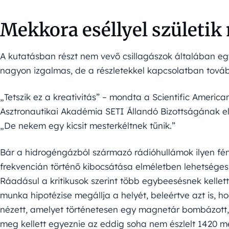
Mekkora eséllyel születik
A kutatásban részt nem vevő csillagászok általában eg
nagyon izgalmas, de a részletekkel kapcsolatban továb
„Tetszik ez a kreativitás” – mondta a Scientific Americ
Asztronautikai Akadémia SETI Állandó Bizottságának e
„De nekem egy kicsit mesterkéltnek tűnik.”
Bár a hidrogéngázból származó rádióhullámok ilyen fé
frekvencián történő kibocsátása elméletben lehetsége
Ráadásul a kritikusok szerint több egybeesésnek kellet
munka hipotézise megállja a helyét, beleértve azt is, h
nézett, amelyet történetesen egy magnetár bombázott, 
meg kellett egyeznie az eddig soha nem észlelt 1420 m