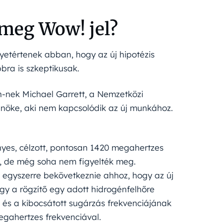
 meg Wow! jel?
yetértenek abban, hogy az új hipotézis
bra is szkeptikusak.
an-nek Michael Garrett, a Nemzetközi
lnöke, aki nem kapcsolódik az új munkához.
nyes, célzott, pontosan 1420 megahertzes
s, de még soha nem figyelték meg.
t egyszerre bekövetkeznie ahhoz, hogy az új
ogy a rögzítő egy adott hidrogénfelhőre
és a kibocsátott sugárzás frekvenciájának
egahertzes frekvenciával.