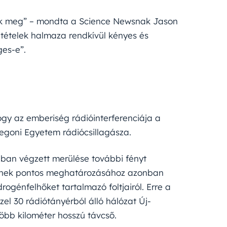
tek meg” – mondta a Science Newsnak Jason
eltételek halmaza rendkívül kényes és
ges-e”.
ogy az emberiség rádióinterferenciája a
egoni Egyetem rádiócsillagásza.
ban végzett merülése további fényt
lyének pontos meghatározásához azonban
ogénfelhőket tartalmazó foltjairól. Erre a
el 30 rádiótányérból álló hálózat Új-
öbb kilométer hosszú távcső.