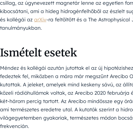
csillag, az úgynevezett magnetár lenne az egyetlen forr
kibocsátani, ami a hideg hidrogénfelhőből az észlelt sug
és kollégái az
arXiv
-ra feltöltött és a The Astrophysical
tanulmányukban.
Ismételt esetek
Méndez és kollégái azután jutottak el az új hipotézishez
fedeztek fel, miközben a mára már megszűnt Arecibo O
kutattak. A jeleket, amelyek mind keskeny sávú, az áll
közeli rádióhullámok voltak, az Arecibo 2020 februárja 
két-három percig tartott. Az Arecibo mindössze egy órány
ami természetes eredetre utal. A kutatók szerint a hid
világegyetemben gyakoriak, természetes módon bocsá
frekvencián.