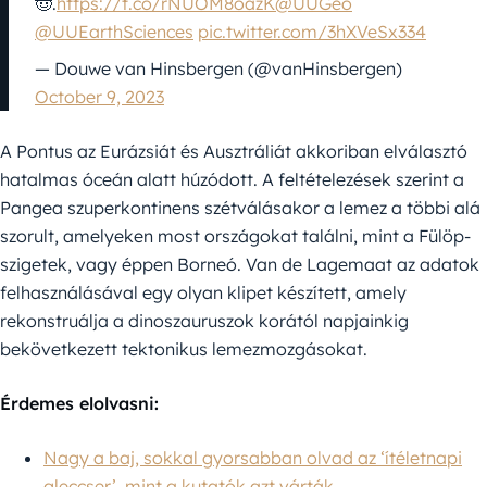
🤠.
https://t.co/rNUOM8oazK
@UUGeo
@UUEarthSciences
pic.twitter.com/3hXVeSx334
— Douwe van Hinsbergen (@vanHinsbergen)
October 9, 2023
A Pontus az Eurázsiát és Ausztráliát akkoriban elválasztó
hatalmas óceán alatt húzódott. A feltételezések szerint a
Pangea szuperkontinens szétválásakor a lemez a többi alá
szorult, amelyeken most országokat találni, mint a Fülöp-
szigetek, vagy éppen Borneó. Van de Lagemaat az adatok
felhasználásával egy olyan klipet készített, amely
rekonstruálja a dinoszauruszok korától napjainkig
bekövetkezett tektonikus lemezmozgásokat.
Érdemes elolvasni:
Nagy a baj, sokkal gyorsabban olvad az ‘ítéletnapi
gleccser’, mint a kutatók azt várták