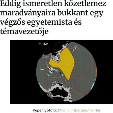
Eddig ismeretlen kőzetlemez
maradványaira bukkant egy
végzős egyetemista és
témavezetője
Képernyőfotó: @
vanHinsbergen/Twitter