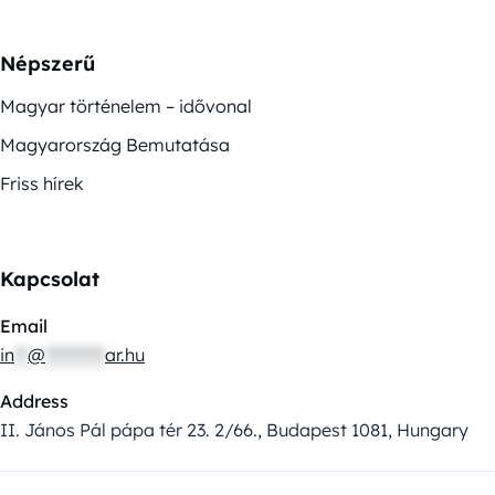
Népszerű
Magyar történelem – idővonal
Magyarország Bemutatása
Friss hírek
Kapcsolat
Email
in
**
@
*********
ar.hu
Address
II. János Pál pápa tér 23. 2/66., Budapest 1081, Hungary