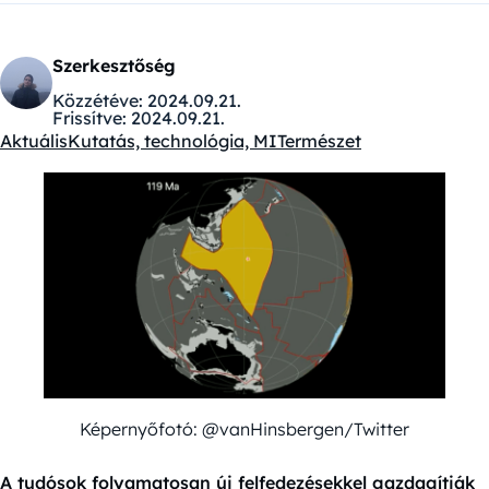
Szerkesztőség
Közzétéve:
2024.09.21.
Frissítve:
2024.09.21.
Aktuális
Kutatás, technológia, MI
Természet
Kategóriák:
Képernyőfotó: @vanHinsbergen/Twitter
A tudósok folyamatosan új felfedezésekkel gazdagítják