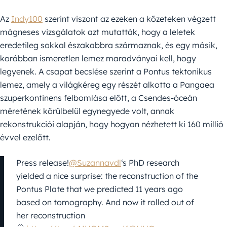
Az
Indy100
szerint viszont az ezeken a kőzeteken végzett
mágneses vizsgálatok azt mutatták, hogy a leletek
eredetileg sokkal északabbra származnak, és egy másik,
korábban ismeretlen lemez maradványai kell, hogy
legyenek. A csapat becslése szerint a Pontus tektonikus
lemez, amely a világkéreg egy részét alkotta a Pangaea
szuperkontinens felbomlása előtt, a Csendes-óceán
méretének körülbelül egynegyede volt, annak
rekonstrukciói alapján, hogy hogyan nézhetett ki 160 millió
évvel ezelőtt.
Press release!
@Suzannavdl
‘s PhD research
yielded a nice surprise: the reconstruction of the
Pontus Plate that we predicted 11 years ago
based on tomography. And now it rolled out of
her reconstruction