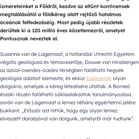
ismereteinket a Földről, kezdve az eltűnt kontinensek
megtalálásától a földkéreg alatt rejtőző hatalmas
óceánok felfedezéséig. Most pedig újabb részletek
derültek ki a 120 millió éves kőzetlemezről, amelyet
Pontusznak neveztek el.
Suzanna van de Lagemaat, a hollandiai Utrechti Egyetem
végzős geológusa és témavezetője, Douwe van Hinsbergen
az ázsiai-csendes-óceáni térségben található hegyek
geológiai adatait elemezte, és ekkor
bukkantak
olyan
dolgokra, amelyek a kéreg létezésére utaltak. A Borneó
északi részén található sziklaalakzatok tanulmányozása
során van de Lagemaat a lemez néhány egyértelmű jelére
bukkant. „Először azt hittük, hogy egy olyan lemez
elveszett darabjával van dolgunk, amelyről már tudtunk”.