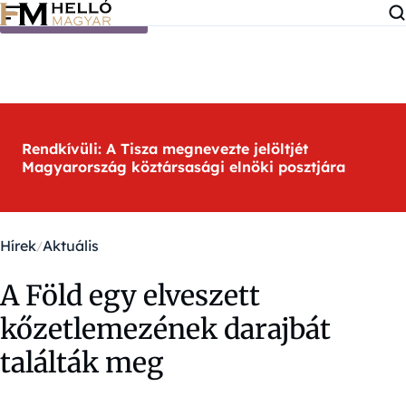
Ugrás a tartalomra
Rendkívüli: A Tisza megnevezte jelöltjét
Magyarország köztársasági elnöki posztjára
Hírek
Aktuális
A Föld egy elveszett
kőzetlemezének darajbát
találták meg