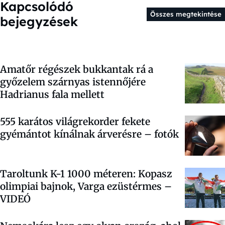
Kapcsolódó
Összes megtekintése
bejegyzések
Amatőr régészek bukkantak rá a
győzelem szárnyas istennőjére
Hadrianus fala mellett
555 karátos világrekorder fekete
gyémántot kínálnak árverésre – fotók
Taroltunk K-1 1000 méteren:
Kopasz
olimpiai bajnok, Varga ezüstérmes
–
VIDEÓ