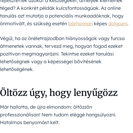
fejlesztették azokat a készségeket, amelyek kiemelnek
téged? A konkrét példák kulcsfontosságúak. Az online
tanulás azt mutatja a potenciális munkaadóknak, hogy
önmotivált, és szükség esetén
bárhonnan
képes
dolgozni
.
Végül, ha az önéletrajzodban hiányosságok vagy furcsa
átmenetek vannak, tervezd meg, hogyan fogod ezeket
pozitívan megmagyarázni. Tekintse ezeket tanulási
lehetőségnek vagy a képességei bővítésének
lehetőségének.
Öltözz úgy, hogy lenyűgözz
Már hallotta, de újra elmondom: öltözzön
professzionálisan! Nem tudom eléggé hangsúlyozni.
Hatalmas benyomást kelt.