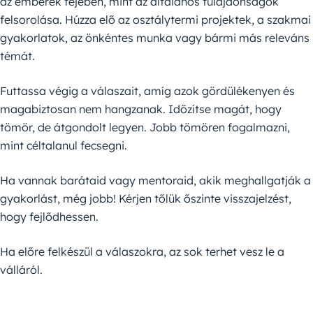
az emberek fejében, mint az általános tulajdonságok
felsorolása. Húzza elő az osztálytermi projektek, a szakmai
gyakorlatok, az önkéntes munka vagy bármi más releváns
témát.
Futtassa végig a válaszait, amíg azok gördülékenyen és
magabiztosan nem hangzanak. Időzítse magát, hogy
tömör, de átgondolt legyen. Jobb tömören fogalmazni,
mint céltalanul fecsegni.
Ha vannak barátaid vagy mentoraid, akik meghallgatják a
gyakorlást, még jobb! Kérjen tőlük őszinte visszajelzést,
hogy fejlődhessen.
Ha előre felkészül a válaszokra, az sok terhet vesz le a
válláról.