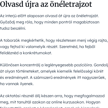
Olvasd újra az önéletrajzot
Az interjú előtt alaposan olvasd át újra az önéletrajzát.
Győződj meg róla, hogy minden pontról magabiztosan
tudsz beszélni.
A toborzók megkérhetik, hogy részletesen menj végig rajta,
vagy fejtsd ki valamelyik részét. Szeretnéd, ha fejből
felidéznéd a konkrétumokat.
Különösen koncentrálj a leglényegesebb pozícióira. Gondolj
át olyan történeteket, amelyek kiemelik felelősségi körét
és eredményeit. A számszerű eredmények itt nagyszerűek,
ha vannak ilyenek.
Az oktatási résznél állj készen arra, hogy megfogalmazod
meg, mit tanultál azokon az online kurzusokon. Hogyan