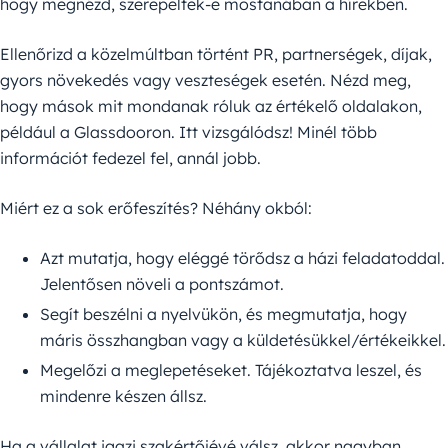
hogy megnézd, szerepeltek-e mostanában a hírekben.
Ellenőrizd a közelmúltban történt PR, partnerségek, díjak,
gyors növekedés vagy veszteségek esetén. Nézd meg,
hogy mások mit mondanak róluk az értékelő oldalakon,
például a Glassdooron. Itt vizsgálódsz! Minél több
információt fedezel fel, annál jobb.
Miért ez a sok erőfeszítés? Néhány okból:
Azt mutatja, hogy eléggé törődsz a házi feladatoddal.
Jelentősen növeli a pontszámot.
Segít beszélni a nyelvükön, és megmutatja, hogy
máris összhangban vagy a küldetésükkel/értékeikkel.
Megelőzi a meglepetéseket. Tájékoztatva leszel, és
mindenre készen állsz.
Ha a vállalat igazi szakértőjévé válsz, akkor nagyban