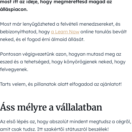
most itt az ideje, hogy megmérettesd magad az
álláspiacon.
Most már lenyűgözheted a felvételi menedzsereket, és
bebizonyíthatod, hogy
a Learn Now
online tanulás bevált
neked, és el fogod érni álmaid állását.
Pontosan végigvezetünk azon, hogyan mutasd meg az
eszed és a tehetséged, hogy könyörögjenek neked, hogy
felvegyenek.
Tarts velem, és pillanatok alatt elfogadod az ajánlatot!
Áss mélyre a vállalatban
Az első lépés az, hogy abszolút mindent megtudsz a cégről,
amit csak tudsz. Itt szakértői státuszról beszélek!