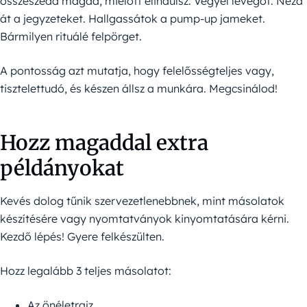
összeszedd magad, mielőtt elindulsz. Vegyél levegőt. Nézd
át a jegyzeteket. Hallgassátok a pump-up jameket.
Bármilyen rituálé felpörget.
A pontosság azt mutatja, hogy felelősségteljes vagy,
tisztelettudó, és készen állsz a munkára. Megcsinálod!
Hozz magaddal extra
példányokat
Kevés dolog tűnik szervezetlenebbnek, mint másolatok
készítésére vagy nyomtatványok kinyomtatására kérni.
Kezdő lépés! Gyere felkészülten.
Hozz legalább 3 teljes másolatot:
Az önéletrajz