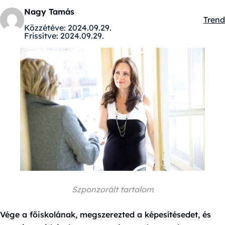
Nagy Tamás
Trend
Kateg
Közzétéve:
2024.09.29.
Frissítve:
2024.09.29.
Szponzorált tartalom
Vége a főiskolának, megszerezted a képesítésedet, és