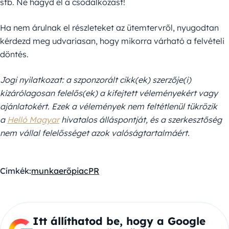
stb. Ne hagyd el a csodálkozást!
Ha nem árulnak el részleteket az ütemtervről, nyugodtan
kérdezd meg udvariasan, hogy mikorra várható a felvételi
döntés.
Jogi nyilatkozat: a szponzorált cikk(ek) szerzője(i)
kizárólagosan felelős(ek) a kifejtett véleményekért vagy
ajánlatokért. Ezek a vélemények nem feltétlenül tükrözik
a
Helló Magyar
hivatalos álláspontját, és a szerkesztőség
nem vállal felelősséget azok valóságtartalmáért.
Címkék:
munkaerőpiac
PR
Itt állíthatod be, hogy a Google