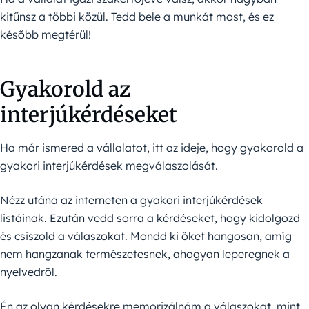
kitűnsz a többi közül. Tedd bele a munkát most, és ez
később megtérül!
Gyakorold az
interjúkérdéseket
Ha már ismered a vállalatot, itt az ideje, hogy gyakorold a
gyakori interjúkérdések megválaszolását.
Nézz utána az interneten a gyakori interjúkérdések
listáinak. Ezután vedd sorra a kérdéseket, hogy kidolgozd
és csiszold a válaszokat. Mondd ki őket hangosan, amíg
nem hangzanak természetesnek, ahogyan leperegnek a
nyelvedről.
Én az olyan kérdésekre memorizálnám a válaszokat, mint