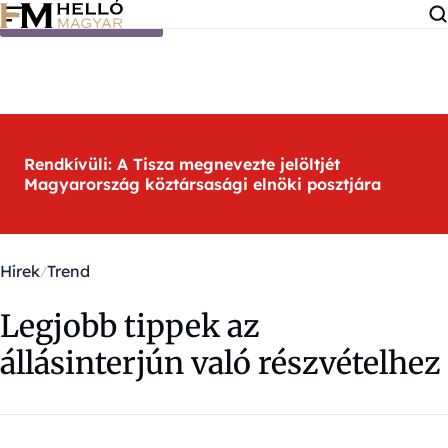
Ugrás a tartalomra
Rendkívüli: A Tisza megnevezte jelöltjét
Magyarország köztársasági elnöki posztjára
Hírek
Trend
Legjobb tippek az
állásinterjún való részvételhez