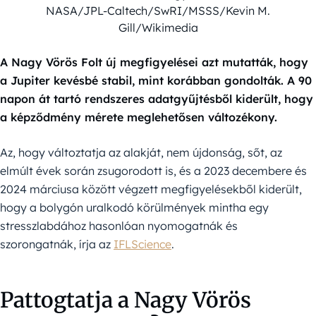
NASA/JPL-Caltech/SwRI/MSSS/Kevin M.
Gill/Wikimedia
A Nagy Vörös Folt új megfigyelései azt mutatták, hogy
a Jupiter kevésbé stabil, mint korábban gondolták. A 90
napon át tartó rendszeres adatgyűjtésből kiderült, hogy
a képződmény mérete meglehetősen változékony.
Az, hogy változtatja az alakját, nem újdonság, sőt, az
elmúlt évek során zsugorodott is, és a 2023 decembere és
2024 márciusa között végzett megfigyelésekből kiderült,
hogy a bolygón uralkodó körülmények mintha egy
stresszlabdához hasonlóan nyomogatnák és
szorongatnák, írja az
IFLScience
.
Pattogtatja a Nagy Vörös