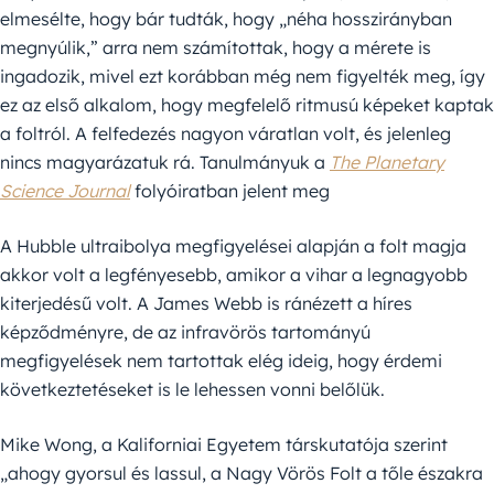
elmesélte, hogy bár tudták, hogy „néha hosszirányban
megnyúlik,” arra nem számítottak, hogy a mérete is
ingadozik, mivel ezt korábban még nem figyelték meg, így
ez az első alkalom, hogy megfelelő ritmusú képeket kaptak
a foltról. A felfedezés nagyon váratlan volt, és jelenleg
nincs magyarázatuk rá. Tanulmányuk a
The Planetary
Science Journal
folyóiratban jelent meg
A Hubble ultraibolya megfigyelései alapján a folt magja
akkor volt a legfényesebb, amikor a vihar a legnagyobb
kiterjedésű volt. A James Webb is ránézett a híres
képződményre, de az infravörös tartományú
megfigyelések nem tartottak elég ideig, hogy érdemi
következtetéseket is le lehessen vonni belőlük.
Mike Wong, a Kaliforniai Egyetem társkutatója szerint
„ahogy gyorsul és lassul, a Nagy Vörös Folt a tőle északra