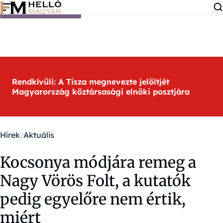
Ugrás a tartalomra
Rendkívüli: A Tisza megnevezte jelöltjét
Magyarország köztársasági elnöki posztjára
Hírek
Aktuális
Kocsonya módjára remeg a
Nagy Vörös Folt, a kutatók
pedig egyelőre nem értik,
miért