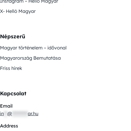
Instagram – Helló Magyar
X- Helló Magyar
Népszerű
Magyar történelem – idővonal
Magyarország Bemutatása
Friss hírek
Kapcsolat
Email
in
**
@
*********
ar.hu
Address