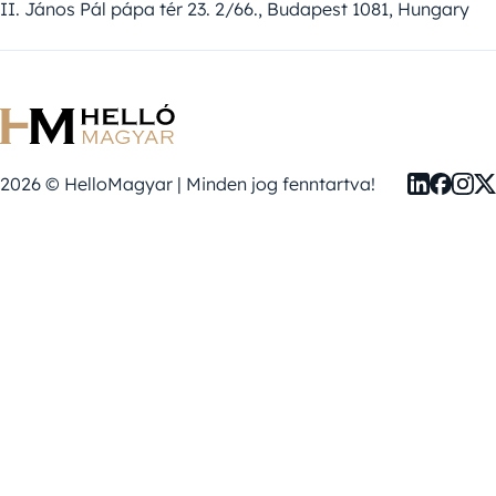
II. János Pál pápa tér 23. 2/66., Budapest 1081, Hungary
2026 © HelloMagyar | Minden jog fenntartva!