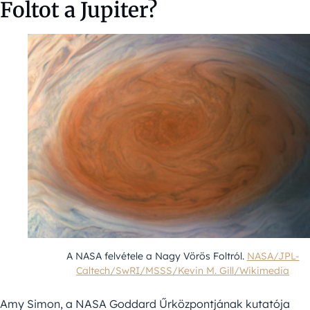
Foltot a Jupiter?
A NASA felvétele a Nagy Vörös Foltról.
NASA/JPL-
Caltech/SwRI/MSSS/Kevin M. Gill/Wikimedia
Amy Simon, a NASA Goddard Űrközpontjának kutatója