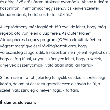
és délre lévő erős áramlatoknak nyomódik. Ahhoz tudnám
hasonlítani, mint amikor egy szendvics kenyérszeletei
kidudorodnak, ha túl sok feltét köztük.”
A képződmény már legalább 150 éve, de lehet, hogy még
régebb óta van jelen a Jupiteren. Az Outer Planet
Atmospheres Legacy program (OPAL) elmúlt tíz évben
végzett megfigyelései rávilágítottak arra, hogy
valószínűleg zsugorodik. Ez azonban nem jelenti egyből azt,
hogy el fog tűnni, ugyanis könnyen lehet, hogy a szelek,
amelyek összenyomják, valójában stabilan tartják.
Simon szerint a folt jelenleg túlnyúlik az ideális szélességi
körön, de amint összezsugorodik ezen a sávon belül, a
szelek valószínűleg a helyén fogják tartani.
Érdemes elolvasni: