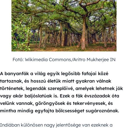
Fotó: Wikimedia Commons/Aritro Mukherjee IN
A banyanfák a világ egyik legősibb fafajai közé
tartoznak, és hosszú életük miatt gyakran válnak
történetek, legendák szereplőivé, amelyek lehetnek jók
vagy akár baljóslatúak is. Ezek a fák évszázadok óta
velünk vannak, göröngyösek és tekervényesek, és
mintha mindig egyfajta bölcsességet sugároznának.
Indiában különösen nagy jelentősége van ezeknek a