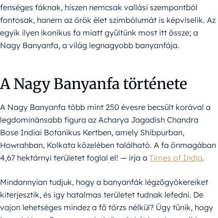
fenséges fáknak, hiszen nemcsak vallási szempontból
fontosak, hanem az örök élet szimbólumát is képviselik. Az
egyik ilyen ikonikus fa miatt gyűltünk most itt össze; a
Nagy Banyanfa, a világ legnagyobb banyanfája.
A Nagy Banyanfa története
A Nagy Banyanfa több mint 250 évesre becsült korával a
legdominánsabb figura az Acharya Jagadish Chandra
Bose Indiai Botanikus Kertben, amely Shibpurban,
Howrahban, Kolkata közelében található. A fa önmagában
4,67 hektárnyi területet foglal el! — írja a
Times of India
.
Mindannyian tudjuk, hogy a banyanfák légzőgyökereiket
kiterjesztik, és így hatalmas területet tudnak lefedni. De
vajon lehetséges mindez a fő törzs nélkül? Úgy tűnik, hogy