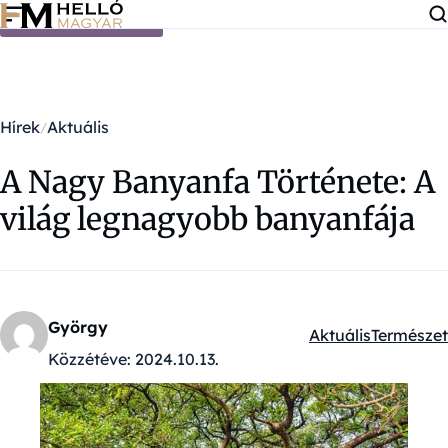
Ugrás a tartalomra
Hírek
Aktuális
A Nagy Banyanfa Története: A
világ legnagyobb banyanfája
György
Aktuális
Természet
Kategóriák:
Közzétéve:
2024.10.13.