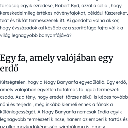
társaság egyik ezredese, Robert Kyd, azzal a céllal, hogy
kereskedelmileg értékes növényfajokat, például fűszereket,
teát és tikfát termesszenek itt. Ki gondolta volna akkor,
hogy évszázadokkal később ez a szorítófüge fajta válik a
világ legnagyobb banyanfájává?
Egy fa, amely valójában egy
erdő
Kétségtelen, hogy a Nagy Banyanfa egyedülálló. Egy erdő,
amely valójában egyetlen hatalmas fa, igazi természeti
csoda. Az a tény, hogy eredeti törzse nélkül is képes tovább
nőni és terjedni, még inkább kiemeli ennek a fának a
különlegességét. A Nagy Banyanfa nemcsak India egyik
legnagyobb természeti kincse, hanem az emberi kitartás és
az alkalmazkodóképesség szimbóluma is, amely