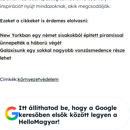
inspirációt nyújt mindazoknak, akik megcsodálják.
Ezeket a cikkeket is érdemes elolvasni:
New Yorkban egy német sisakokból épített piramissal
ünnepelték a háború végét
Galaxisunk egy sokkal nagyobb vonzásmedence része
lehet
Címkék:
környezetvédelem
Itt állíthatod be, hogy a Google
keresőben elsők között legyen a
HelloMagyar!