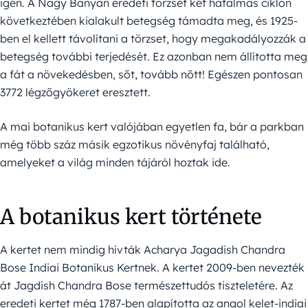
igen. A Nagy Banyan eredeti törzsét két hatalmas ciklon
következtében kialakult betegség támadta meg, és 1925-
ben el kellett távolítani a törzset, hogy megakadályozzák a
betegség további terjedését. Ez azonban nem állította meg
a fát a növekedésben, sőt, tovább nőtt! Egészen pontosan
3772 légzőgyökeret eresztett.
A mai botanikus kert valójában egyetlen fa, bár a parkban
még több száz másik egzotikus növényfaj található,
amelyeket a világ minden tájáról hoztak ide.
A botanikus kert története
A kertet nem mindig hívták Acharya Jagadish Chandra
Bose Indiai Botanikus Kertnek. A kertet 2009-ben nevezték
át Jagdish Chandra Bose természettudós tiszteletére. Az
eredeti kertet még 1787-ben alapította az angol kelet-indiai