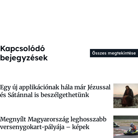
Kapcsolódó
Összes megtekintése
bejegyzések
Egy új applikációnak hála már Jézussal
és Sátánnal is beszélgethetünk
Megnyílt Magyarország leghosszabb
versenygokart-pályája – képek