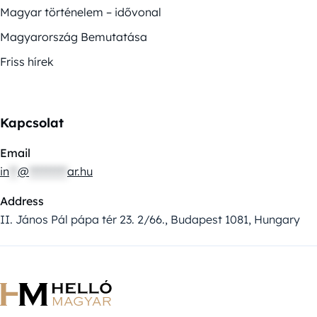
Magyar történelem – idővonal
Magyarország Bemutatása
Friss hírek
Kapcsolat
Email
in
**
@
*********
ar.hu
Address
II. János Pál pápa tér 23. 2/66., Budapest 1081, Hungary