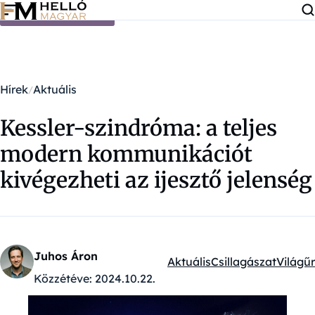
Ugrás a tartalomra
Hírek
Aktuális
Kessler-szindróma: a teljes
modern kommunikációt
kivégezheti az ijesztő jelenség
Juhos Áron
Aktuális
Csillagászat
Világűr
Kategóriák:
Közzétéve:
2024.10.22.