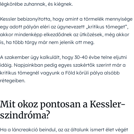
légkörébe zuhannak, és kiégnek.
Kessler bebizonyította, hogy amint a törmelék mennyisége
egy adott pályán eléri az úgynevezett „kritikus tömeget”,
akkor mindenképp elkezdődnek az ütközések, még akkor
is, ha több tárgy már nem jelenik ott meg.
A szakember úgy kalkulált, hogy 30-40 évbe telne eljutni
idáig. Napjainkban pedig egyes szakértők szerint már a
kritikus tömegnél vagyunk a Föld körüli pálya alsóbb
rétegeiben.
Mit okoz pontosan a Kessler-
szindróma?
Ha a láncreakció beindul, az az általunk ismert élet végét