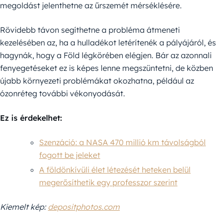
megoldást jelenthetne az űrszemét mérséklésére.
Rövidebb távon segíthetne a probléma átmeneti
kezelésében az, ha a hulladékot letérítenék a pályájáról, és
hagynák, hogy a Föld légkörében elégjen. Bár az azonnali
fenyegetéseket ez is képes lenne megszüntetni, de közben
újabb környezeti problémákat okozhatna, például az
ózonréteg további vékonyodását.
Ez is érdekelhet:
Szenzáció: a NASA 470 millió km távolságból
fogott be jeleket
A földönkívüli élet létezését heteken belül
megerősíthetik egy professzor szerint
Kiemelt kép:
depositphotos.com