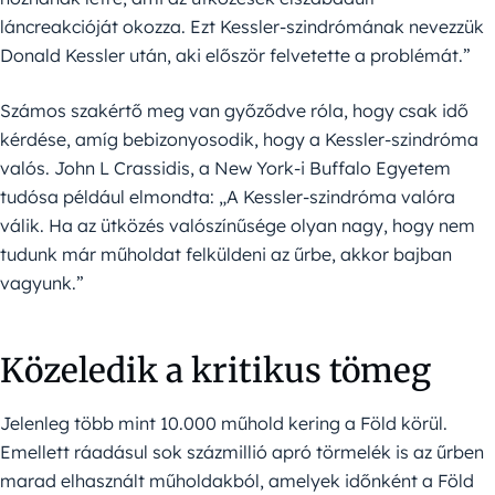
láncreakcióját okozza. Ezt Kessler-szindrómának nevezzük
Donald Kessler után, aki először felvetette a problémát.”
Számos szakértő meg van győződve róla, hogy csak idő
kérdése, amíg bebizonyosodik, hogy a Kessler-szindróma
valós. John L Crassidis, a New York-i Buffalo Egyetem
tudósa például elmondta: „A Kessler-szindróma valóra
válik. Ha az ütközés valószínűsége olyan nagy, hogy nem
tudunk már műholdat felküldeni az űrbe, akkor bajban
vagyunk.”
Közeledik a kritikus tömeg
Jelenleg több mint 10.000 műhold kering a Föld körül.
Emellett ráadásul sok százmillió apró törmelék is az űrben
marad elhasznált műholdakból, amelyek időnként a Föld