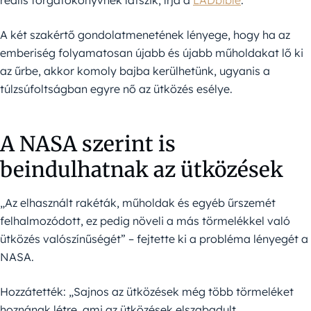
reális forgatókönyvnek látszik, írja a
LADbible
.
A két szakértő gondolatmenetének lényege, hogy ha az
emberiség folyamatosan újabb és újabb műholdakat lő ki
az űrbe, akkor komoly bajba kerülhetünk, ugyanis a
túlzsúfoltságban egyre nő az ütközés esélye.
A NASA szerint is
beindulhatnak az ütközések
„Az elhasznált rakéták, műholdak és egyéb űrszemét
felhalmozódott, ez pedig növeli a más törmelékkel való
ütközés valószínűségét” – fejtette ki a probléma lényegét a
NASA.
Hozzátették: „Sajnos az ütközések még több törmeléket
hoznának létre, ami az ütközések elszabadult