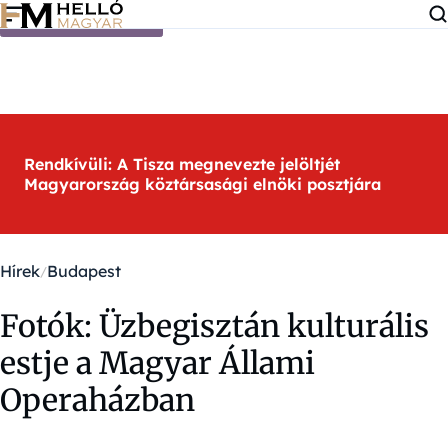
Ugrás a tartalomra
Rendkívüli: A Tisza megnevezte jelöltjét
Magyarország köztársasági elnöki posztjára
Hírek
Budapest
Fotók: Üzbegisztán kulturális
estje a Magyar Állami
Operaházban