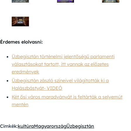
Érdemes elolvasni:
Üzbegisztán történelmi jelentőségű parlamenti
választásokat tartott, itt vannak az előzetes
eredmények
Üzbegisztán zászló színeivel világították ki a
Halászbástyát- VIDEÓ
Két ősi város maradványát is feltárták a selyemút
mentén
Címkék:
kultúra
Magyarország
Üzbegisztán