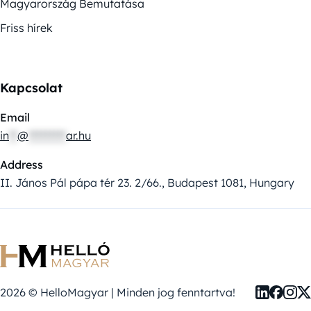
Magyarország Bemutatása
Friss hírek
Kapcsolat
Email
in
**
@
*********
ar.hu
Address
II. János Pál pápa tér 23. 2/66., Budapest 1081, Hungary
2026 © HelloMagyar | Minden jog fenntartva!