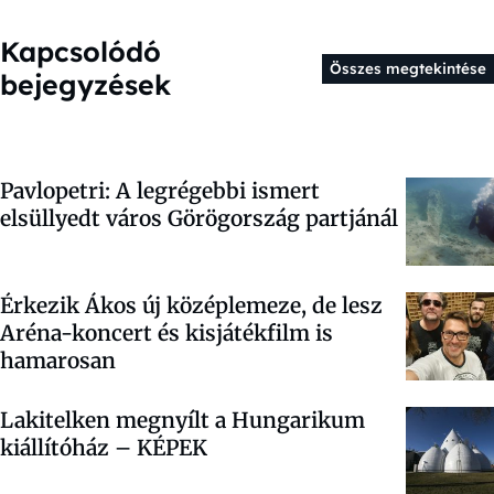
Kapcsolódó
Összes megtekintése
bejegyzések
Pavlopetri: A legrégebbi ismert
elsüllyedt város Görögország partjánál
Érkezik Ákos új középlemeze, de lesz
Aréna-koncert és kisjátékfilm is
hamarosan
Lakitelken megnyílt a Hungarikum
kiállítóház – KÉPEK