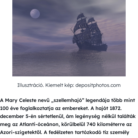
Illusztráció. Kiemelt kép: depositphotos.com
A Mary Celeste nevű „szellemhajó” legendája több mint
100 éve foglalkoztatja az embereket. A hajót 1872.
december 5-én sértetlenül, ám legénység nélkül találták
meg az Atlanti-óceánon, körülbelül 740 kilométerre az
Azori-szigetektől. A fedélzeten tartózkodó tíz személy