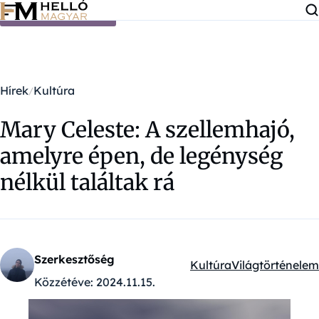
Ugrás a tartalomra
Hírek
Kultúra
Mary Celeste: A szellemhajó,
amelyre épen, de legénység
nélkül találtak rá
Szerkesztőség
Kultúra
Világtörténelem
Kategóriák:
Közzétéve:
2024.11.15.