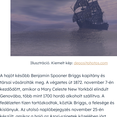
Illusztráció. Kiemelt kép:
depositphotos.com
A hajót később Benjamin Spooner Briggs kapitány és
társai vásárolták meg. A végzetes út 1872. november 7-én
kezdődött, amikor a Mary Celeste New Yorkból elindult
Genovába, több mint 1700 hordó alkoholt szállítva. A
fedélzeten tízen tartózkodtak, köztük Briggs, a felesége és
kislányuk. Az utolsó naplóbejegyzés november 25-én
készült, amikor a hajó az Azori-szigetek közelében járt.