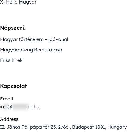
X- Helló Magyar
Népszerű
Magyar történelem – idővonal
Magyarország Bemutatása
Friss hírek
Kapcsolat
Email
in
**
@
*********
ar.hu
Address
II. János Pál pápa tér 23. 2/66., Budapest 1081, Hungary