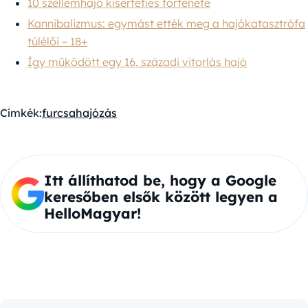
10 szellemhajó kísérteties története
Kannibalizmus: egymást ették meg a hajókatasztrófa
túlélői – 18+
Így működött egy 16. századi vitorlás hajó
Címkék:
furcsa
hajózás
Itt állíthatod be, hogy a Google
keresőben elsők között legyen a
HelloMagyar!