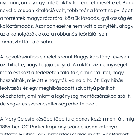
nyomán, amely egy túlélő fiktív történetét mesélte el. Bár a
novella csupán kitaláció volt, több teória látott napvilágot
a történtek magyarázatára, köztük lázadás, gyilkosság és
kalóztámadás. Azonban ezekre nem volt bizonyíték, ahogy
az alkoholgőzök okozta robbanás teóriáját sem
támasztották alá soha.
A legvalószínűbb elmélet szerint Briggs kapitány tévesen
azt hihette, hogy hajója süllyed. A raktér vízmennyiségét
mérő eszközt a fedélzeten találták, ami arra utal, hogy
használták, mielőtt elhagyták volna a hajót. Egy hibás
leolvasás és egy meghibásodott szivattyú pánikot
okozhatott, ami miatt a legénység mentőcsónakba szállt,
de végzetes szerencsétlenség érhette őket.
A Mary Celeste később több tulajdonos kezén ment át, míg
1885-ben GC Parker kapitány szándékosan zátonyra
futtatta Haitinál egy biztosítási csalás miatt. Bár Parkert