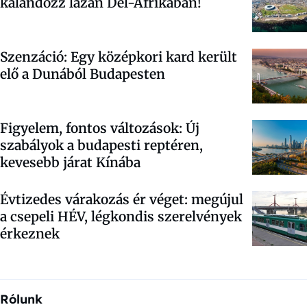
kalandozz lazán Dél-Afrikában!
Szenzáció: Egy középkori kard került
elő a Dunából Budapesten
Figyelem, fontos változások: Új
szabályok a budapesti reptéren,
kevesebb járat Kínába
Évtizedes várakozás ér véget: megújul
a csepeli HÉV, légkondis szerelvények
érkeznek
Rólunk