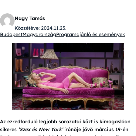
Nagy Tamás
Közzétéve:
2024.11.25.
Budapest
Magyarország
Programajánló és események
Kategóriák:
Az ezredforduló legjobb sorozatai közt is kimagaslóan
sikeres
’Szex és New York’
írónője jövő március 19-én