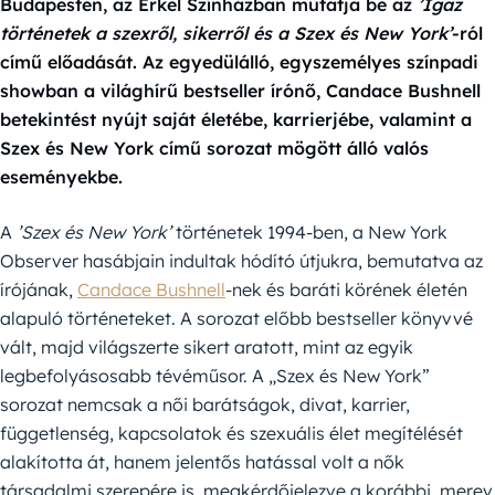
Budapesten, az Erkel Színházban mutatja be az
’Igaz
történetek a szexről, sikerről és a Szex és New York’
-ról
című előadását. Az egyedülálló, egyszemélyes színpadi
showban a világhírű bestseller írónő, Candace Bushnell
betekintést nyújt saját életébe, karrierjébe, valamint a
Szex és New York című sorozat mögött álló valós
eseményekbe.
A
’Szex és New York’
történetek 1994-ben, a New York
Observer hasábjain indultak hódító útjukra, bemutatva az
írójának,
Candace Bushnell
-nek és baráti körének életén
alapuló történeteket. A sorozat előbb bestseller könyvvé
vált, majd világszerte sikert aratott, mint az egyik
legbefolyásosabb tévéműsor. A „Szex és New York”
sorozat nemcsak a női barátságok, divat, karrier,
függetlenség, kapcsolatok és szexuális élet megítélését
alakította át, hanem jelentős hatással volt a nők
társadalmi szerepére is, megkérdőjelezve a korábbi, merev