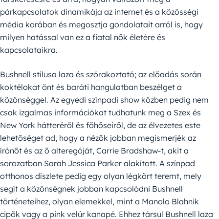
párkapcsolatok dinamikája az internet és a közösségi
média korában és megosztja gondolatait arról is, hogy
milyen hatással van ez a fiatal nők életére és
kapcsolataikra.
Bushnell stílusa laza és szórakoztató; az előadás során
koktélokat önt és baráti hangulatban beszélget a
közönséggel. Az egyedi színpadi show közben pedig nem
csak izgalmas információkat tudhatunk meg a Szex és
New York hátteréről és főhőseiről, de az élvezetes este
lehetőséget ad, hogy a nézők jobban megismerjék az
írónőt és az ő alteregóját, Carrie Bradshaw-t, akit a
sorozatban Sarah Jessica Parker alakított. A színpad
otthonos díszlete pedig egy olyan légkört teremt, mely
segít a közönségnek jobban kapcsolódni Bushnell
történeteihez, olyan elemekkel, mint a Manolo Blahnik
cipők vagy a pink velúr kanapé. Ehhez társul Bushnell laza