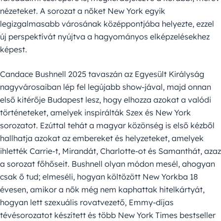
nézeteket. A sorozat a nőket New York egyik
legizgalmasabb városának középpontjába helyezte, ezzel
új perspektívát nyújtva a hagyományos elképzelésekhez
képest.
Candace Bushnell 2025 tavaszán az Egyesült Királyság
nagyvárosaiban lép fel legújabb show-jával, majd onnan
első kitérője Budapest lesz, hogy elhozza azokat a valódi
történeteket, amelyek inspirálták Szex és New York
sorozatot. Ezúttal tehát a magyar közönség is első kézből
hallhatja azokat az embereket és helyzeteket, amelyek
ihlették Carrie-t, Mirandát, Charlotte-ot és Samanthát, azaz
a sorozat főhőseit. Bushnell olyan módon mesél, ahogyan
csak ő tud; elmeséli, hogyan költözött New Yorkba 18
évesen, amikor a nők még nem kaphattak hitelkártyát,
hogyan lett szexuális rovatvezető, Emmy-díjas
tévésorozatot készített és több New York Times bestseller