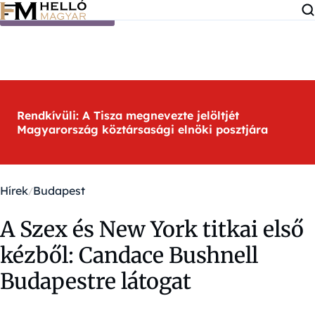
Ugrás a tartalomra
Rendkívüli: A Tisza megnevezte jelöltjét
Magyarország köztársasági elnöki posztjára
Hírek
Budapest
A Szex és New York titkai első
kézből: Candace Bushnell
Budapestre látogat