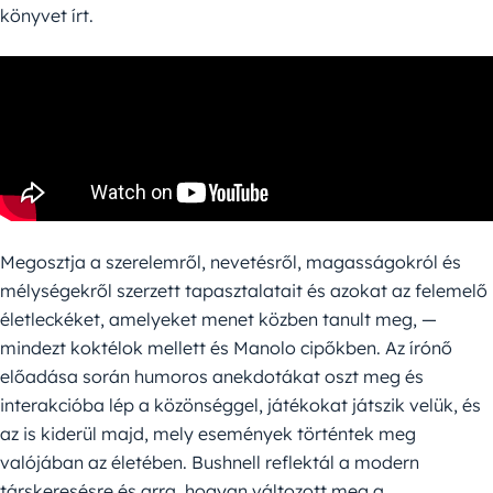
könyvet írt.
Megosztja a szerelemről, nevetésről, magasságokról és
mélységekről szerzett tapasztalatait és azokat az felemelő
életleckéket, amelyeket menet közben tanult meg, —
mindezt koktélok mellett és Manolo cipőkben. Az írónő
előadása során humoros anekdotákat oszt meg és
interakcióba lép a közönséggel, játékokat játszik velük, és
az is kiderül majd, mely események történtek meg
valójában az életében. Bushnell reflektál a modern
társkeresésre és arra, hogyan változott meg a