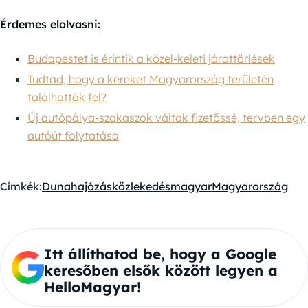
Érdemes elolvasni:
Budapestet is érintik a közel-keleti járattörlések
Tudtad, hogy a kereket Magyarország területén
találhatták fel?
Új autópálya-szakaszok váltak fizetőssé, tervben egy
autóút folytatása
Címkék:
Duna
hajózás
közlekedés
magyar
Magyarország
Itt állíthatod be, hogy a Google
keresőben elsők között legyen a
HelloMagyar!