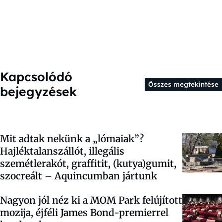
Kapcsolódó
Összes megtekintése
bejegyzések
Mit adtak nekünk a „lómaiak”?
Hajléktalanszállót, illegális
szemétlerakót, graffitit, (kutya)gumit,
szocreált – Aquincumban jártunk
Nagyon jól néz ki a MOM Park felújított
mozija, éjféli James Bond-premierrel