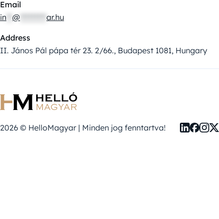
Email
in
**
@
*********
ar.hu
Address
II. János Pál pápa tér 23. 2/66., Budapest 1081, Hungary
2026 © HelloMagyar | Minden jog fenntartva!