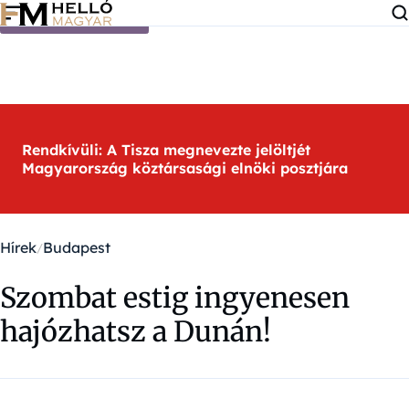
Ugrás a tartalomra
Rendkívüli: A Tisza megnevezte jelöltjét
Magyarország köztársasági elnöki posztjára
Hírek
Budapest
Szombat estig ingyenesen
hajózhatsz a Dunán!