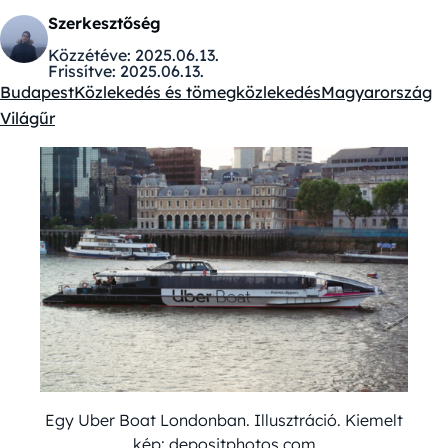
Szerkesztőség
Közzétéve:
2025.06.13.
Frissítve:
2025.06.13.
Budapest
Közlekedés és tömegközlekedés
Magyarország
Kategóriák:
Világűr
Egy Uber Boat Londonban. Illusztráció. Kiemelt
kép: depositphotos.com