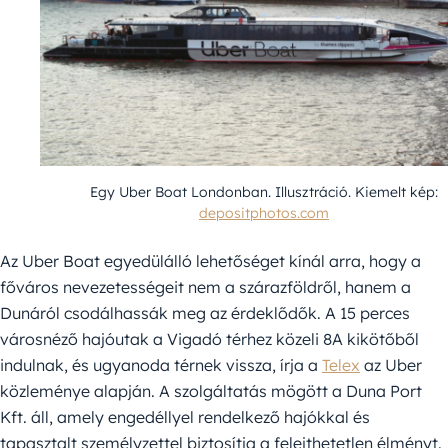
Egy Uber Boat Londonban. Illusztráció. Kiemelt kép:
depositphotos.com
Az Uber Boat egyedülálló lehetőséget kínál arra, hogy a
főváros nevezetességeit nem a szárazföldről, hanem a
Dunáról csodálhassák meg az érdeklődők. A 15 perces
városnéző hajóutak a Vigadó térhez közeli 8A kikötőből
indulnak, és ugyanoda térnek vissza, írja a
Telex
az Uber
közleménye alapján. A szolgáltatás mögött a Duna Port
Kft. áll, amely engedéllyel rendelkező hajókkal és
tapasztalt személyzettel biztosítja a felejthetetlen élményt.