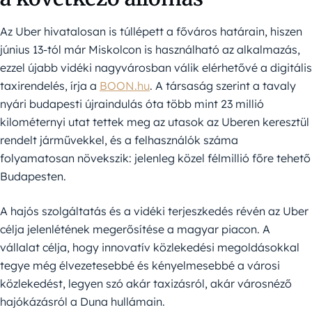
Az Uber hivatalosan is túllépett a főváros határain, hiszen
június 13-tól már Miskolcon is használható az alkalmazás,
ezzel újabb vidéki nagyvárosban válik elérhetővé a digitális
taxirendelés, írja a
BOON.hu
. A társaság szerint a tavaly
nyári budapesti újraindulás óta több mint 23 millió
kilométernyi utat tettek meg az utasok az Uberen keresztül
rendelt járművekkel, és a felhasználók száma
folyamatosan növekszik: jelenleg közel félmillió főre tehető
Budapesten.
A hajós szolgáltatás és a vidéki terjeszkedés révén az Uber
célja jelenlétének megerősítése a magyar piacon. A
vállalat célja, hogy innovatív közlekedési megoldásokkal
tegye még élvezetesebbé és kényelmesebbé a városi
közlekedést, legyen szó akár taxizásról, akár városnéző
hajókázásról a Duna hullámain.