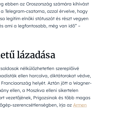
g ebben az Oroszország számára kihívást
ta a Telegram-csatorna, azzal érvelve, hogy
sa legitim elnöki státuszát és részt vegyen
és ami a legfontosabb, még van idő” –
etű lázadása
soldosok nélkülözhetetlen szereplőivé
disták ellen harcolva, diktátorokat védve,
 Franciaország helyét. Aztán jött a Wagner-
mány ellen, a Moszkva elleni sikertelen
rt vezetőjének, Prigozsinak és több magas
lőgép-szerencsétlenségben, írja az
Armen