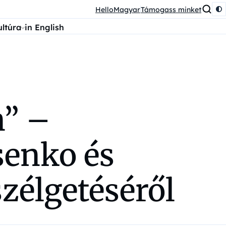
HelloMagyar
Támogass minket
ultúra
in English
n” –
senko és
szélgetéséről