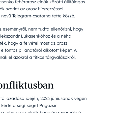
asenko fehérorosz elnök közötti állítólagos
ók szerint az orosz hírszerzéssel
nevű Telegram-csatorna tette közzé.
z eseményről, nem tudta ellenőrizni, hogy
Alekszandr Lukasenkóhoz és a néhai
ék, hogy a felvétel most az orosz
e fontos pillanatáról alkotott képet. A
ak el azokról a titkos tárgyalásokról,
onfliktusban
tartó lázadása idején, 2023 júniusának végén
 kérte a segítségét Prigozsin
n a fehérorosz elnök hangján megszólaló