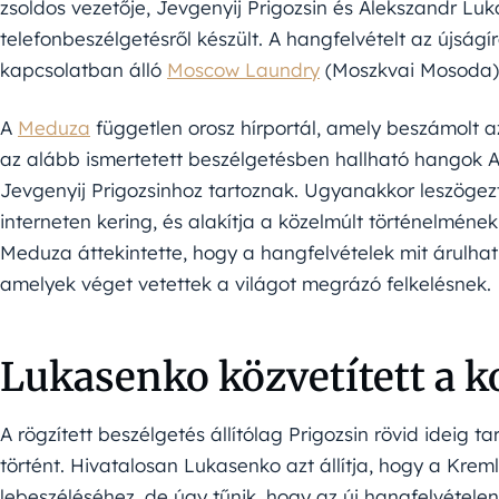
zsoldos vezetője, Jevgenyij Prigozsin és Alekszandr Luk
telefonbeszélgetésről készült. A hangfelvételt az újságír
kapcsolatban álló
Moscow Laundry
(Moszkvai Mosoda) 
A
Meduza
független orosz hírportál, amely beszámolt a
az alább ismertetett beszélgetésben hallható hangok 
Jevgenyij Prigozsinhoz tartoznak. Ugyanakkor leszögezt
interneten kering, és alakítja a közelmúlt történelmének 
Meduza áttekintette, hogy a hangfelvételek mit árulhatn
amelyek véget vetettek a világot megrázó felkelésnek.
Lukasenko közvetített a k
A rögzített beszélgetés állítólag Prigozsin rövid ideig 
történt. Hivatalosan Lukasenko azt állítja, hogy a Kreml
lebeszéléséhez, de úgy tűnik, hogy az új hangfelvétele