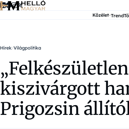
Ugrás a tartalomra
Közélet
Trend
Tö
Hírek
Világpolitika
„Felkészületlen
kiszivárgott ha
Prigozsin állít