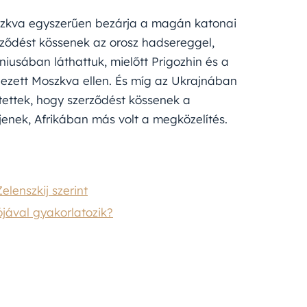
oszkva egyszerűen bezárja a magán katonai
zerződést kössenek az orosz hadsereggel,
iusában láthattuk, mielőtt Prigozhin és a
ezett Moszkva ellen. És míg az Ukrajnában
tettek, hogy szerződést kössenek a
jenek, Afrikában más volt a megközelítés.
lenszkij szerint
jával gyakorlatozik?