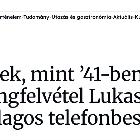
rténelem
Tudomány
Utazás és gasztronómia
Aktuális
K
ek, mint ’41-be
ngfelvétel Luka
ólagos telefonbe