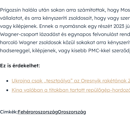
Prigozsin halála után sokan arra számítottak, hogy M
vállalatot, és arra kényszeríti zsoldosait, hogy vagy s
vagy kilépjenek. Ennek a nyomásnak egy részét 2023 jún
Wagner-csoport lázadást és egynapos felvonulást rend
harcoló Wagner zsoldosok közül sokakat arra kényszerí
hadsereggel, kilépjenek, vagy kisebb PMC-kkel szerződ
Ez is érdekelhet:
Ukrajna csak „tesztpálya” az Oresnyik rakétának Ze
Kína valóban a titokban tartott repülőgép-hordozó
Címkék:
Fehéroroszország
Oroszország