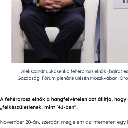
Alekszandr Lukasenko fehérorosz elnök (balra) és 
Gazdasági Fórum plenáris ülésén Moszkvában, O
A fehérorosz elnök a hangfelvételen azt állítja, hogy
„felkészületlenek, mint ’41-ben”.
November 20-án, szerdán megjelent az interneten egy 