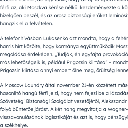
férfi az, aki Moszkva kérése nélkül kezdeményezte a kö
hízelgően beszél, és az orosz biztonsági erőket leminősí
hangzik el a felvételen.
A telefonhívásban Lukasenko azt mondta, hogy a fehér
hamis hírt közölte, hogy kormánya együttműködik Mosz
megoldása érdekében. „Tudják, én egyfajta provokációv
más lehetőségeik is, például Prigozsin kiirtása” – mon
Prigozsin kiirtása annyi embert ölne meg, őrültség le
A Moscow Laundry által november 21-én közzétett máso
hasonlító hangú férfi jelzi, hogy nem fejezi be a lázad
Szövetségi Biztonsági Szolgálat vezetőjétől, Alekszandr B
folyó büntetőeljárást. A két hang megvitatja a Wagner
visszavonulásának logisztikáját és azt is, hogy pénzügyi
a székhelye.