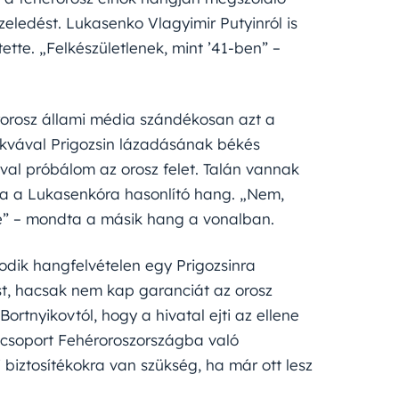
zeledést. Lukasenko Vlagyimir Putyinról is
tette. „Felkészületlenek, mint ’41-ben” –
orosz állami média szándékosan azt a
kvával Prigozsin lázadásának békés
al próbálom az orosz felet. Talán vannak
dta a Lukasenkóra hasonlító hang. „Nem,
nne” – mondta a másik hang a vonalban.
dik hangfelvételen egy Prigozsinra
ást, hacsak nem kap garanciát az orosz
ortnyikovtól, hogy a hivatal ejti az ellene
-csoport Fehéroroszországba való
 biztosítékokra van szükség, ha már ott lesz