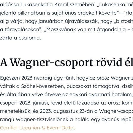
aláássa Lukasenkót a Kreml szemében. „Lukasenko mé
jelentő pillanatban is saját önös érdekeit követte” – ír
alig várja, hogy januárban újraválasszák, hogy „biztosít
a tárgyalásokon”. „Moszkvának van mit átgondolnia – 
zárta a csatorna.
A Wagner-csoport rövid él
Egészen 2023 nyaráig úgy tűnt, hogy az orosz Wagner z
váltak a Száhel-övezetben, puccsokat támogatva, dzsiha
és általában véve átvéve az egykori gyarmati hatalom,
csoport 2023. júniusi, rövid életű lázadása az orosz kor
menetelésük, és 2023. augusztus 23-án a Wagner-csopo
rangú Wagner-tisztviselőnek a halála egy gyanús repü
Conflict Location & Event Data
.