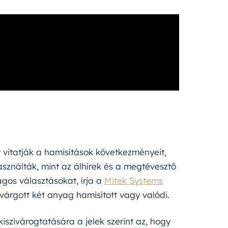
 vitatják a hamisítások következményeit,
sználták, mint az álhírek és a megtévesztő
gos választásokat, írja a
Mitek Systems
ivárgott két anyag hamisított vagy valódi.
szivárogtatására a jelek szerint az, hogy