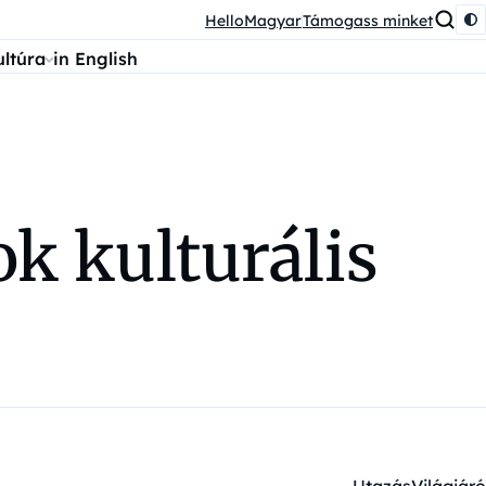
HelloMagyar
Támogass minket
ultúra
in English
k kulturális