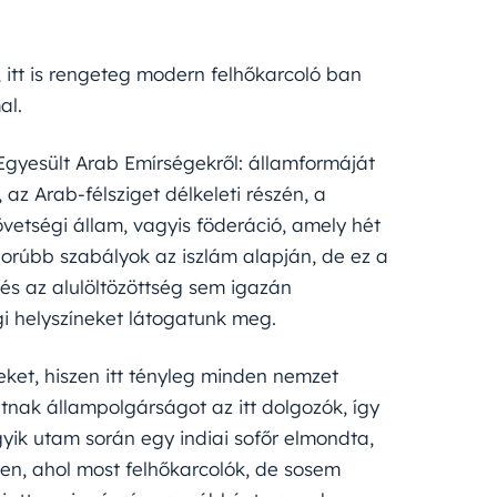
, itt is rengeteg modern felhőkarcoló ban
al.
z Egyesült Arab Emírségekről: államformáját
 az Arab-félsziget délkeleti részén, a
övetségi állam, vagyis föderáció, amely hét
gorúbb szabályok az iszlám alapján, de ez a
, és az alulöltözöttség sem igazán
égi helyszíneket látogatunk meg.
geket, hiszen itt tényleg minden nemzet
nak állampolgárságot az itt dolgozók, így
gyik utam során egy indiai sofőr elmondta,
yen, ahol most felhőkarcolók, de sosem