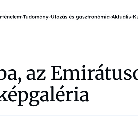
rténelem
Tudomány
Utazás és gasztronómia
Aktuális
K
a, az Emirátuso
képgaléria