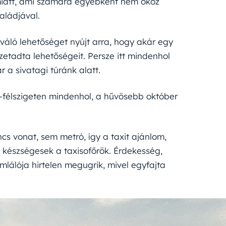
miatt, ami számára egyébként nem okoz
aládjával.
iváló lehetőséget nyújt arra, hogy akár egy
etadta lehetőségeit. Persze itt mindenhol
 a sivatagi túránk alatt.
-félszigeten mindenhol, a hűvösebb október
ncs vonat, sem metró, így a taxit ajánlom,
készségesek a taxisofőrök. Érdekesség,
lálója hirtelen megugrik, mivel egyfajta