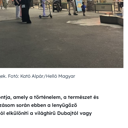
gek. Fotó: Kató Alpár/Helló Magyar
ntja, amely a történelem, a természet és
tazásom során ebben a lenyűgöző
l elkülöníti a világhírű Dubajtól vagy