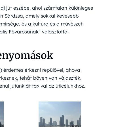
aj jut eszébe, ahol számtalan különleges
 van Sárdzsa, amely sokkal kevesebb
mírsége, és a kultúra és a művészet
ális Fővárosának” választotta.
 benyomások
 érdemes érkezni repülővel, ahova
érkeznek, tehát bőven van választék.
enül jutunk át taxival az úticélunkhoz.