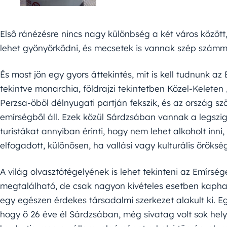
Első ránézésre nincs nagy különbség a két város között
lehet gyönyörködni, és mecsetek is vannak szép számm
És most jön egy gyors áttekintés, mit is kell tudnunk a
tekintve monarchia, földrajzi tekintetben Közel-Keleten ,
Perzsa-öböl délnyugati partján fekszik, és az ország sz
emírségből áll. Ezek közül Sárdzsában vannak a legszi
turistákat annyiban érinti, hogy nem lehet alkoholt inni
elfogadott, különösen, ha vallási vagy kulturális öröks
A világ olvasztótégelyének is lehet tekinteni az Emírsé
megtalálható, de csak nagyon kivételes esetben kaphat
egy egészen érdekes társadalmi szerkezet alakult ki. E
hogy ő 26 éve él Sárdzsában, még sivatag volt sok hel