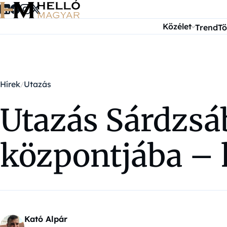
Ugrás a tartalomra
Közélet
Trend
Tö
Hírek
Utazás
Utazás Sárdzsáb
központjába – 
Kató Alpár