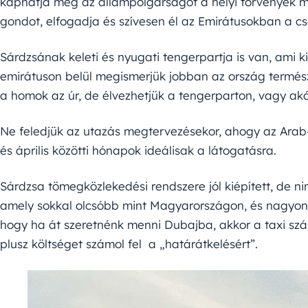
kaphatja meg az állampolgárságot a helyi törvények 
gondot, elfogadja és szívesen él az Emirátusokban a cs
Sárdzsának keleti és nyugati tengerpartja is van, ami k
emirátuson belül megismerjük jobban az ország termész
a homok az úr, de élvezhetjük a tengerparton, vagy akár
Ne feledjük az utazás megtervezésekor, ahogy az Arab
és április közötti hónapok ideálisak a látogatásra.
Sárdzsa tömegközlekedési rendszere jól kiépített, de ni
amely sokkal olcsóbb mint Magyarországon, és nagyon 
hogy ha át szeretnénk menni Dubajba, akkor a taxi szám
plusz költséget számol fel a „határátkelésért”.