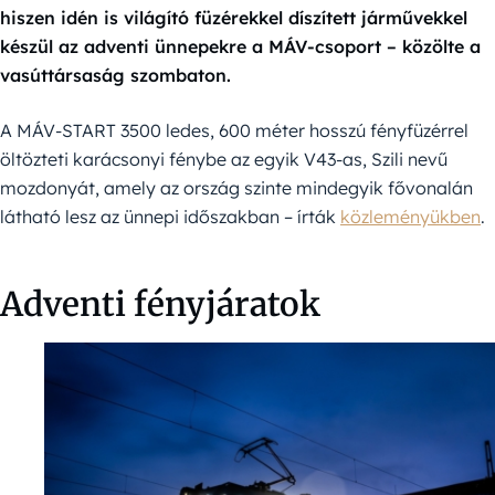
hiszen idén is világító füzérekkel díszített járművekkel
készül az adventi ünnepekre a MÁV-csoport – közölte a
vasúttársaság szombaton.
A MÁV-START 3500 ledes, 600 méter hosszú fényfüzérrel
öltözteti karácsonyi fénybe az egyik V43-as, Szili nevű
mozdonyát, amely az ország szinte mindegyik fővonalán
látható lesz az ünnepi időszakban – írták
közleményükben
.
Adventi fényjáratok