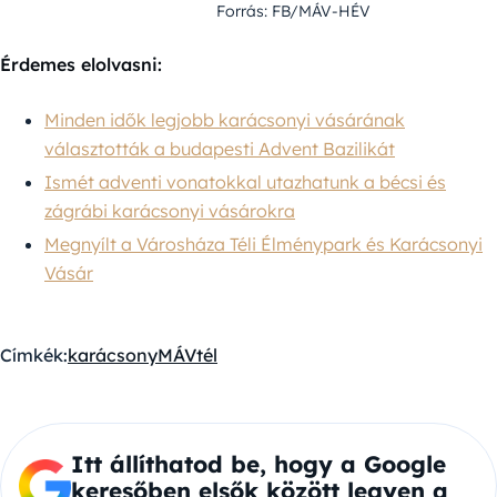
Forrás: FB/MÁV-HÉV
Érdemes elolvasni:
Minden idők legjobb karácsonyi vásárának
választották a budapesti Advent Bazilikát
Ismét adventi vonatokkal utazhatunk a bécsi és
zágrábi karácsonyi vásárokra
Megnyílt a Városháza Téli Élménypark és Karácsonyi
Vásár
Címkék:
karácsony
MÁV
tél
Itt állíthatod be, hogy a Google
keresőben elsők között legyen a