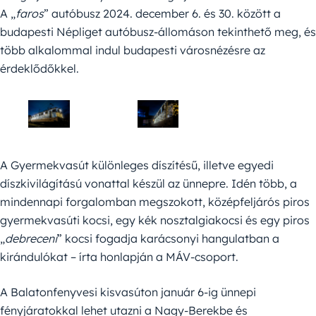
A „
faros
” autóbusz 2024. december 6. és 30. között a
budapesti Népliget autóbusz-állomáson tekinthető meg, és
több alkalommal indul budapesti városnézésre az
érdeklődőkkel.
A Gyermekvasút különleges díszítésű, illetve egyedi
díszkivilágítású vonattal készül az ünnepre. Idén több, a
mindennapi forgalomban megszokott, középfeljárós piros
gyermekvasúti kocsi, egy kék nosztalgiakocsi és egy piros
„
debreceni
” kocsi fogadja karácsonyi hangulatban a
kirándulókat – írta honlapján a MÁV-csoport.
A Balatonfenyvesi kisvasúton január 6-ig ünnepi
fényjáratokkal lehet utazni a Nagy-Berekbe és