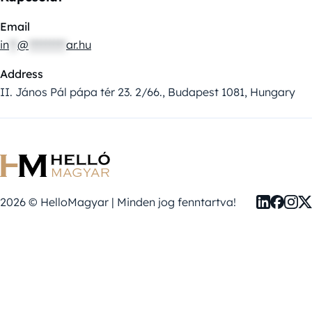
Email
in
**
@
*********
ar.hu
Address
II. János Pál pápa tér 23. 2/66., Budapest 1081, Hungary
2026 © HelloMagyar | Minden jog fenntartva!