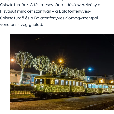
Csisztafürdőre. A téli mesevilágot idéző szerelvény a
kisvasút mindkét szárnyán – a Balatonfenyves-
Csisztafürdő és a Balatonfenyves-Somogyszentpál
vonalon is végighalad.