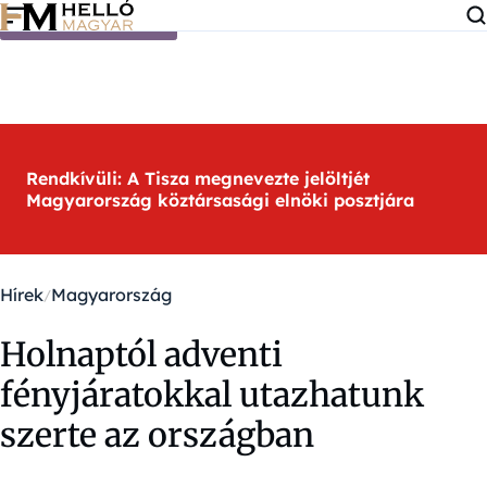
Ugrás a tartalomra
Rendkívüli: A Tisza megnevezte jelöltjét
Magyarország köztársasági elnöki posztjára
Hírek
Magyarország
Holnaptól adventi
fényjáratokkal utazhatunk
szerte az országban