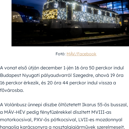
Fotó:
MÁV/Facebook
A vonat első útján december 1-jén 16 óra 50 perckor indul
Budapest Nyugati pályaudvarról Szegedre, ahová 19 óra
16 perckor érkezik, és 20 óra 44 perckor indul vissza a
fővárosba.
A Volánbusz ünnepi díszbe öltöztetett Ikarus 55-ös busszal,
a MÁV-HÉV pedig fényfüzérekkel díszített MVIII-as
motorkocsival, PXV-ös pótkocsival, LVII-es mozdonnyal
hangolja karácsonyra a nosztalgiajárművek szerelmeseit.