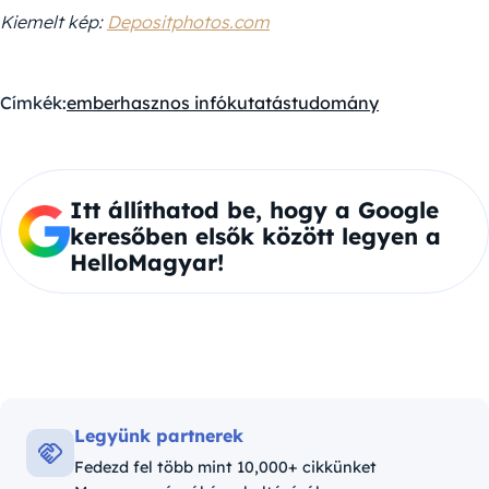
Kiemelt kép:
Depositphotos.com
Címkék:
ember
hasznos infó
kutatás
tudomány
Itt állíthatod be, hogy a Google
keresőben elsők között legyen a
HelloMagyar!
Legyünk partnerek
Fedezd fel több mint 10,000+ cikkünket