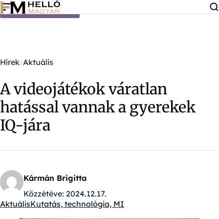
Ugrás a tartalomra
Hírek
Aktuális
A videojátékok váratlan
hatással vannak a gyerekek
IQ-jára
Kármán Brigitta
Közzétéve:
2024.12.17.
Aktuális
Kutatás, technológia, MI
Kategóriák: