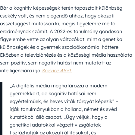
Bár a kognitív képességek terén tapasztalt különbség
csekély volt, és nem elegendő ahhoz, hogy okozati
összefüggést mutasson ki, mégis figyelemre méltó
eredménynek számít. A 2022-es tanulmány gondosan
figyelembe vette az olyan változókat, mint a genetikai
különbségek és a gyermek szocioökonómiai háttere.
Eközben a televíziónézés és a közösségi média használata
sem pozitív, sem negatív hatást nem mutatott az
intelligenciára írja
Science Alert.
„A digitális média meghatározza a modern
gyermekkort, de kognitív hatásai nem
egyértelműek, és heves viták tárgyát képezik” –
írják tanulmányukban a holland, német és svéd
kutatókból álló csapat. „Úgy véljük, hogy a
genetikai adatokkal végzett vizsgálatok
tisztázhatják az okozati állításokat, és