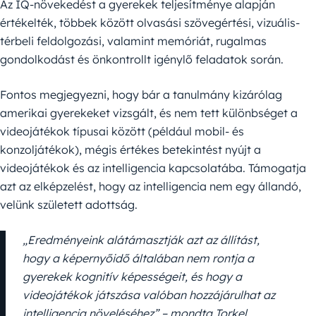
Az IQ-növekedést a gyerekek teljesítménye alapján
értékelték, többek között olvasási szövegértési, vizuális-
térbeli feldolgozási, valamint memóriát, rugalmas
gondolkodást és önkontrollt igénylő feladatok során.
Fontos megjegyezni, hogy bár a tanulmány kizárólag
amerikai gyerekeket vizsgált, és nem tett különbséget a
videojátékok típusai között (például mobil- és
konzoljátékok), mégis értékes betekintést nyújt a
videojátékok és az intelligencia kapcsolatába. Támogatja
azt az elképzelést, hogy az intelligencia nem egy állandó,
velünk született adottság.
„Eredményeink alátámasztják azt az állítást,
hogy a képernyőidő általában nem rontja a
gyerekek kognitív képességeit, és hogy a
videojátékok játszása valóban hozzájárulhat az
intelligencia növeléséhez” – mondta Torkel