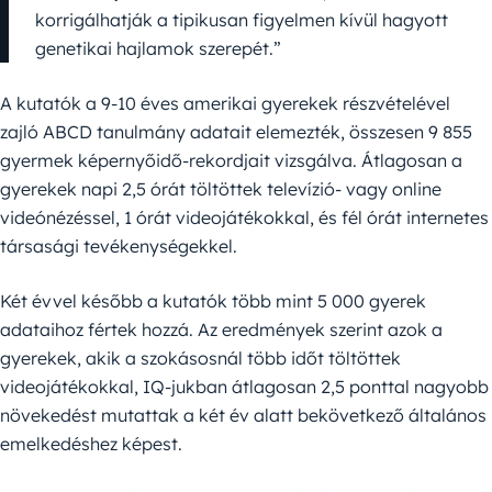
korrigálhatják a tipikusan figyelmen kívül hagyott
genetikai hajlamok szerepét.”
A kutatók a 9-10 éves amerikai gyerekek részvételével
zajló ABCD tanulmány adatait elemezték, összesen 9 855
gyermek képernyőidő-rekordjait vizsgálva. Átlagosan a
gyerekek napi 2,5 órát töltöttek televízió- vagy online
videónézéssel, 1 órát videojátékokkal, és fél órát internetes
társasági tevékenységekkel.
Két évvel később a kutatók több mint 5 000 gyerek
adataihoz fértek hozzá. Az eredmények szerint azok a
gyerekek, akik a szokásosnál több időt töltöttek
videojátékokkal, IQ-jukban átlagosan 2,5 ponttal nagyobb
növekedést mutattak a két év alatt bekövetkező általános
emelkedéshez képest.