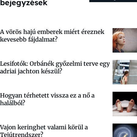
bejegyzések
A vörös hajú emberek miért éreznek
kevesebb fájdalmat?
Lesifotók: Orbánék győzelmi terve egy
adriai jachton készül?
Hogyan térhetett vissza ez a nő a
halálból?
Vajon keringhet valami körül a
Tejútrendszer?