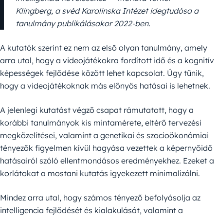
Klingberg, a svéd Karolinska Intézet idegtudósa a
tanulmány publikálásakor 2022-ben.
A kutatók szerint ez nem az első olyan tanulmány, amely
arra utal, hogy a videojátékokra fordított idő és a kognitív
képességek fejlődése között lehet kapcsolat. Úgy tűnik,
hogy a videojátékoknak más előnyös hatásai is lehetnek.
A jelenlegi kutatást végző csapat rámutatott, hogy a
korábbi tanulmányok kis mintamérete, eltérő tervezési
megközelítései, valamint a genetikai és szocioökonómiai
tényezők figyelmen kívül hagyása vezettek a képernyőidő
hatásairól szóló ellentmondásos eredményekhez. Ezeket a
korlátokat a mostani kutatás igyekezett minimalizálni.
Mindez arra utal, hogy számos tényező befolyásolja az
intelligencia fejlődését és kialakulását, valamint a