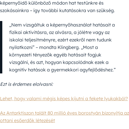
képernyőidő különböző módon hat testünkre és
szokásainkra – így további kutatásokra van szükség.
„Nem vizsgáltuk a képernyőhasználat hatásait a
fizikai aktivitásra, az alvásra, a jólétre vagy az
iskolai teljesítményre, ezért ezekről nem tudunk
nyilatkozni” – mondta Klingberg. „Most a
környezeti tényezők egyéb hatásait fogjuk
vizsgálni, és azt, hogyan kapcsolódnak ezek a
kognitív hatások a gyermekkori agyfejlődéshez.”
Ezt is érdemes elolvasni:
Lehet, hogy valami mégis képes kijutni a fekete lyukakból?
Az Antarktiszon talált 80 millió éves borostyán bizonyítja az
ottani esőerdők létezését