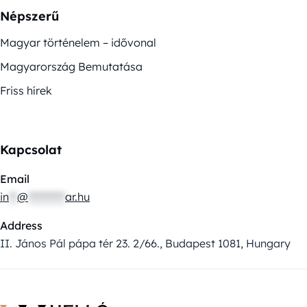
Népszerű
Magyar történelem – idővonal
Magyarország Bemutatása
Friss hírek
Kapcsolat
Email
in
**
@
*********
ar.hu
Address
II. János Pál pápa tér 23. 2/66., Budapest 1081, Hungary