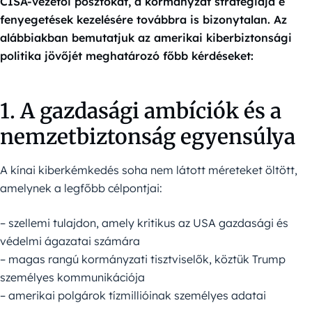
CISA-vezetői posztokat, a kormányzat stratégiája e
fenyegetések kezelésére továbbra is bizonytalan. Az
alábbiakban bemutatjuk az amerikai kiberbiztonsági
politika jövőjét meghatározó főbb kérdéseket:
1. A gazdasági ambíciók és a
nemzetbiztonság egyensúlya
A kínai kiberkémkedés soha nem látott méreteket öltött,
amelynek a legfőbb célpontjai:
– szellemi tulajdon, amely kritikus az USA gazdasági és
védelmi ágazatai számára
– magas rangú kormányzati tisztviselők, köztük Trump
személyes kommunikációja
– amerikai polgárok tízmillióinak személyes adatai