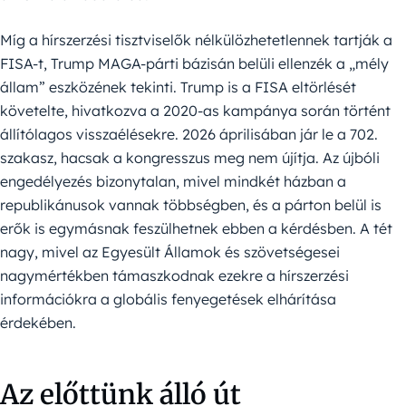
Míg a hírszerzési tisztviselők nélkülözhetetlennek tartják a
FISA-t, Trump MAGA-párti bázisán belüli ellenzék a „mély
állam” eszközének tekinti. Trump is a FISA eltörlését
követelte, hivatkozva a 2020-as kampánya során történt
állítólagos visszaélésekre. 2026 áprilisában jár le a 702.
szakasz, hacsak a kongresszus meg nem újítja. Az újbóli
engedélyezés bizonytalan, mivel mindkét házban a
republikánusok vannak többségben, és a párton belül is
erők is egymásnak feszülhetnek ebben a kérdésben. A tét
nagy, mivel az Egyesült Államok és szövetségesei
nagymértékben támaszkodnak ezekre a hírszerzési
információkra a globális fenyegetések elhárítása
érdekében.
Az előttünk álló út