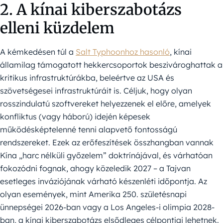
2. A kínai kiberszabotázs
elleni küzdelem
A kémkedésen túl a
Salt Typhoonhoz hasonló
, kínai
államilag támogatott hekkercsoportok beszivároghattak a
kritikus infrastruktúrákba, beleértve az USA és
szövetségesei infrastruktúráit is. Céljuk, hogy olyan
rosszindulatú szoftvereket helyezzenek el előre, amelyek
konfliktus (vagy háború) idején képesek
működésképtelenné tenni alapvető fontosságú
rendszereket. Ezek az erőfeszítések összhangban vannak
Kína „harc nélküli győzelem” doktrínájával, és várhatóan
fokozódni fognak, ahogy közeledik 2027 – a Tajvan
esetleges inváziójának várható készenléti időpontja. Az
olyan események, mint Amerika 250. születésnapi
ünnepségei 2026-ban vagy a Los Angeles-i olimpia 2028-
ban, a kínai kiberszabotázs elsődleges célpontjai lehetnek.