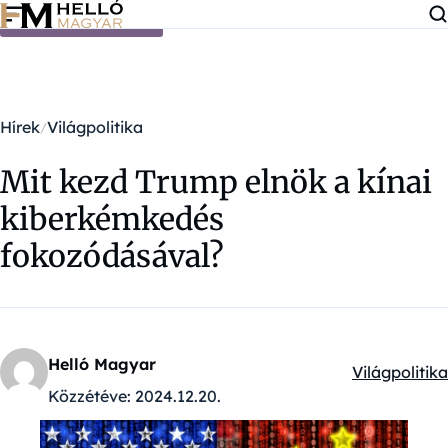
Ugrás a tartalomra
Hírek
Világpolitika
Mit kezd Trump elnök a kínai
kiberkémkedés
fokozódásával?
Helló Magyar
Világpolitika
Kategóriák:
Közzétéve:
2024.12.20.