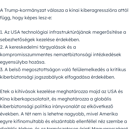
A Trump-kormányzat válasza a kínai kiberagresszióra attól
függ, hogy képes lesz-e:
1. Az USA technológiai infrastruktúrájának megerősítése a
sebezhetőségek kezelése érdekében.
2. A kereskedelmi tárgyalások és a
kompromisszummentes nemzetbiztonsági intézkedések
egyensúlyba hozása.
3. A belső megosztottságon való felülemelkedés a kritikus
kiberbiztonsági jogszabályok elfogadása érdekében.
Etek a kihívások kezelése meghatározza majd az USA és
Kína kiberkapcsolatait, és meghatározza a globális
kiberbiztonsági politika irányvonalát az elkövetkező
években. A tét nem is lehetne nagyobb, mivel Amerika
egyre kifinomultabb és elszántabb ellenféllel néz szembe a
digitális térben, és ez természetesen érinti Magyarországot