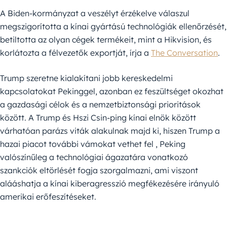
A Biden-kormányzat a veszélyt érzékelve válaszul
megszigorította a kínai gyártású technológiák ellenőrzését,
betiltotta az olyan cégek termékeit, mint a Hikvision, és
korlátozta a félvezetők exportját, írja a
The Conversation
.
Trump szeretne kialakítani jobb kereskedelmi
kapcsolatokat Pekinggel, azonban ez feszültséget okozhat
a gazdasági célok és a nemzetbiztonsági prioritások
között. A Trump és Hszi Csin-ping kínai elnök között
várhatóan parázs viták alakulnak majd ki, hiszen Trump a
hazai piacot további vámokat vethet fel , Peking
valószínűleg a technológiai ágazatára vonatkozó
szankciók eltörlését fogja szorgalmazni, ami viszont
alááshatja a kínai kiberagresszió megfékezésére irányuló
amerikai erőfeszítéseket.