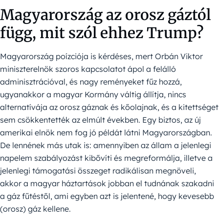
Magyarország az orosz gáztól
függ, mit szól ehhez Trump?
Magyarország poízciója is kérdéses, mert Orbán Viktor
miniszterelnök szoros kapcsolatot ápol a felálló
adminisztrációval, és nagy reményeket fűz hozzá,
ugyanakkor a magyar Kormány váltig állítja, nincs
alternatívája az orosz gáznak és kőolajnak, és a kitettséget
sem csökkentették az elmúlt években. Egy biztos, az új
amerikai elnök nem fog jó példát látni Magyarországban.
De lennének más utak is: amennyiben az állam a jelenlegi
napelem szabályozást kibővíti és megreformálja, illetve a
jelenlegi támogatási összeget radikálisan megnöveli,
akkor a magyar háztartások jobban el tudnának szakadni
a gáz fűtéstől, ami egyben azt is jelentené, hogy kevesebb
(orosz) gáz kellene.