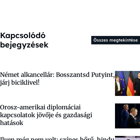
Kapcsolódó
Összes megtekintése
bejegyzések
Német alkancellár: Bosszantsd Putyint,
járj biciklivel!
Orosz-amerikai diplomáciai
kapcsolatok jövője és gazdasági
hatások
Ilyen még nem volt: színes bőrű, hindu