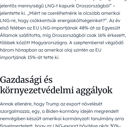
jelentős mennyiségű LNG-t kapunk Oroszországból” –
jelentette ki. „Miért ne cserélhetnénk le olcsóbb amerikai
LNG-re, hogy csökkentsük energiaköltségeinket?”. Az év
első felében az EU LNG-importjának 48%-át az Egyesült
Államok szállította, míg Oroszországból csak 16% érkezett,
többek között Magyarországra. A szeptemberrel végződő
három hónapban az amerikai olaj szintén az EU
importjának 15%-át tette ki.
Gazdasági és
környezetvédelmi aggályok
Annak ellenére, hogy Trump az export növelését
szorgalmazza, egy, a Biden-kormány idején megrendelt
nemrégiben készült amerikai kormányzati tanulmány arra
figyelmeztetett, hogy az LNG-export bővítése akár 30%-