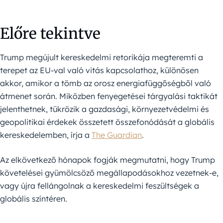
Előre tekintve
Trump megújult kereskedelmi retorikája megteremti a
terepet az EU-val való vitás kapcsolathoz, különösen
akkor, amikor a tömb az orosz energiafüggőségből való
átmenet során. Miközben fenyegetései tárgyalási taktikát
jelenthetnek, tükrözik a gazdasági, környezetvédelmi és
geopolitikai érdekek összetett összefonódását a globális
kereskedelemben, írja a
The Guardian
.
Az elkövetkező hónapok fogják megmutatni, hogy Trump
követelései gyümölcsöző megállapodásokhoz vezetnek-e,
vagy újra fellángolnak a kereskedelmi feszültségek a
globális színtéren.