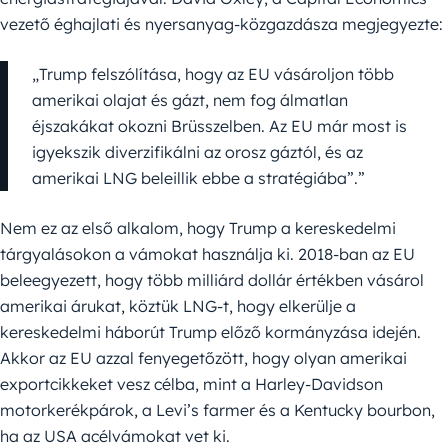
vezető éghajlati és nyersanyag-közgazdásza megjegyezte:
„Trump felszólítása, hogy az EU vásároljon több
amerikai olajat és gázt, nem fog álmatlan
éjszakákat okozni Brüsszelben. Az EU már most is
igyekszik diverzifikálni az orosz gáztól, és az
amerikai LNG beleillik ebbe a stratégiába”.”
Nem ez az első alkalom, hogy Trump a kereskedelmi
tárgyalásokon a vámokat használja ki. 2018-ban az EU
beleegyezett, hogy több milliárd dollár értékben vásárol
amerikai árukat, köztük LNG-t, hogy elkerülje a
kereskedelmi háborút Trump előző kormányzása idején.
Akkor az EU azzal fenyegetőzött, hogy olyan amerikai
exportcikkeket vesz célba, mint a Harley-Davidson
motorkerékpárok, a Levi’s farmer és a Kentucky bourbon,
ha az USA acélvámokat vet ki.