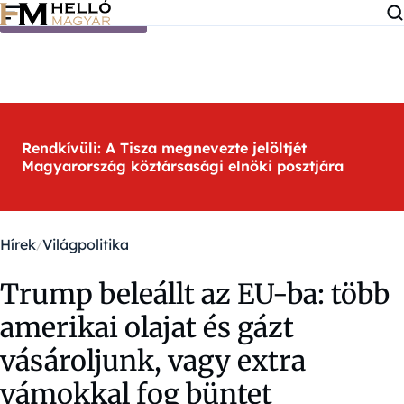
Ugrás a tartalomra
Rendkívüli: A Tisza megnevezte jelöltjét
Magyarország köztársasági elnöki posztjára
Hírek
Világpolitika
Trump beleállt az EU-ba: több
amerikai olajat és gázt
vásároljunk, vagy extra
vámokkal fog büntet