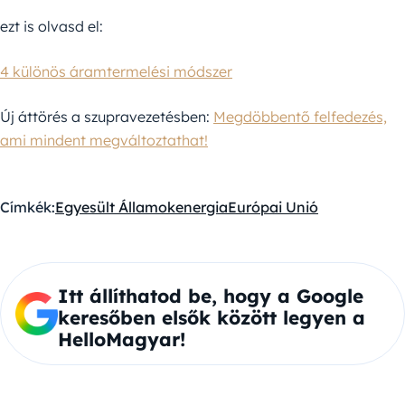
ezt is olvasd el:
4 különös áramtermelési módszer
Új áttörés a szupravezetésben:
Megdöbbentő felfedezés,
ami mindent megváltoztathat!
Címkék:
Egyesült Államok
energia
Európai Unió
Itt állíthatod be, hogy a Google
keresőben elsők között legyen a
HelloMagyar!