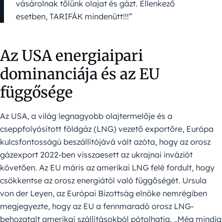
vásárolnak tőlünk olajat és gázt. Ellenkező
esetben, TARIFÁK mindenütt!!!”
Az USA energiaipari
dominanciája és az EU
függősége
Az USA, a világ legnagyobb olajtermelője és a
cseppfolyósított földgáz (LNG) vezető exportőre, Európa
kulcsfontosságú beszállítójává vált azóta, hogy az orosz
gázexport 2022-ben visszaesett az ukrajnai inváziót
követően. Az EU máris az amerikai LNG felé fordult, hogy
csökkentse az orosz energiától való függőségét. Ursula
von der Leyen, az Európai Bizottság elnöke nemrégiben
megjegyezte, hogy az EU a fennmaradó orosz LNG-
behozatalt amerikai szállításokból pótolhatja. „Még mindig