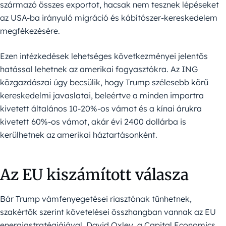
származó összes exportot, hacsak nem tesznek lépéseket
az USA-ba irányuló migráció és kábítószer-kereskedelem
megfékezésére.
Ezen intézkedések lehetséges következményei jelentős
hatással lehetnek az amerikai fogyasztókra. Az ING
közgazdászai úgy becsülik, hogy Trump szélesebb körű
kereskedelmi javaslatai, beleértve a minden importra
kivetett általános 10-20%-os vámot és a kínai árukra
kivetett 60%-os vámot, akár évi 2400 dollárba is
kerülhetnek az amerikai háztartásonként.
Az EU kiszámított válasza
Bár Trump vámfenyegetései riasztónak tűnhetnek,
szakértők szerint követelései összhangban vannak az EU
energiastratégiájával. David Oxley, a Capital Economics