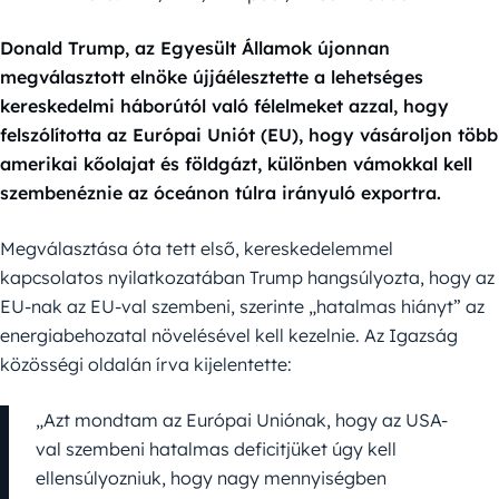
Donald Trump, az Egyesült Államok újonnan
megválasztott elnöke újjáélesztette a lehetséges
kereskedelmi háborútól való félelmeket azzal, hogy
felszólította az Európai Uniót (EU), hogy vásároljon több
amerikai kőolajat és földgázt, különben vámokkal kell
szembenéznie az óceánon túlra irányuló exportra.
Megválasztása óta tett első, kereskedelemmel
kapcsolatos nyilatkozatában Trump hangsúlyozta, hogy az
EU-nak az EU-val szembeni, szerinte „hatalmas hiányt” az
energiabehozatal növelésével kell kezelnie. Az Igazság
közösségi oldalán írva kijelentette:
„Azt mondtam az Európai Uniónak, hogy az USA-
val szembeni hatalmas deficitjüket úgy kell
ellensúlyozniuk, hogy nagy mennyiségben