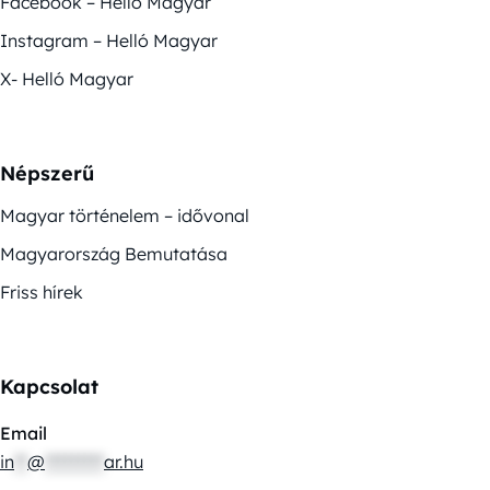
Facebook – Helló Magyar
Instagram – Helló Magyar
X- Helló Magyar
Népszerű
Magyar történelem – idővonal
Magyarország Bemutatása
Friss hírek
Kapcsolat
Email
in
**
@
*********
ar.hu