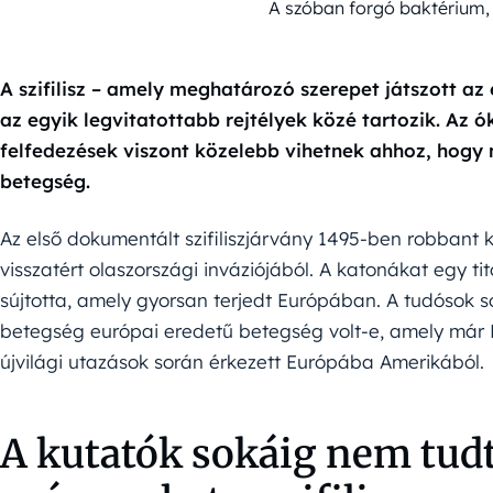
A szóban forgó baktérium,
A szifilisz – amely meghatározó szerepet játszott a
az egyik legvitatottabb rejtélyek közé tartozik. Az 
felfedezések viszont közelebb vihetnek ahhoz, hogy
betegség.
Az első dokumentált szifiliszjárvány 1495-ben robbant ki
visszatért olaszországi inváziójából. A katonákat egy ti
sújtotta, amely gyorsan terjedt Európában. A tudósok 
betegség európai eredetű betegség volt-e, amely már Ko
újvilági utazások során érkezett Európába Amerikából.
A kutatók sokáig nem tud