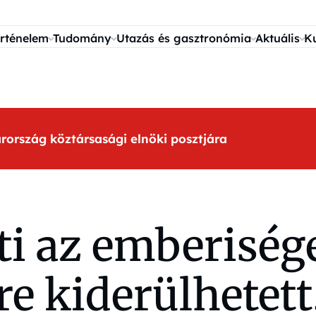
rténelem
Tudomány
Utazás és gasztronómia
Aktuális
K
arország köztársasági elnöki posztjára
ti az emberiséget
re kiderülhetet