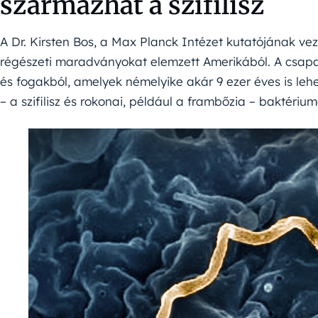
származhat a szifilisz
A Dr. Kirsten Bos, a Max Planck Intézet kutatójának vez
régészeti maradványokat elemzett Amerikából. A csap
és fogakból, amelyek némelyike akár 9 ezer éves is lehe
– a szifilisz és rokonai, például a frambőzia – baktér