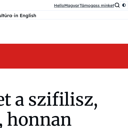
HelloMagyar
Támogass minket
ultúra
in English
 a szifilisz,
t, honnan