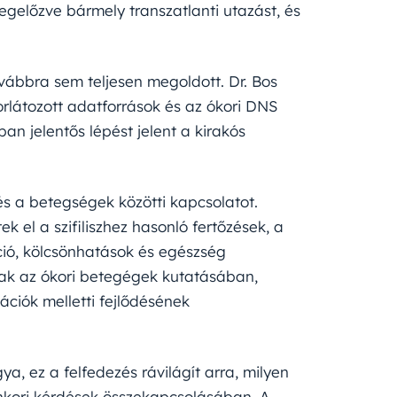
 megelőzve bármely transzatlanti utazást, és
továbbra sem teljesen megoldott. Dr. Bos
rlátozott adatforrások és az ókori DNS
an jelentős lépést jelent a kirakós
s a betegségek közötti kapcsolatot.
k el a szifiliszhez hasonló fertőzések, a
ció, kölcsönhatások és egészség
ak az ókori betegégek kutatásában,
ációk melletti fejlődésének
ya, ez a felfedezés rávilágít arra, milyen
nkori kérdések összekapcsolásában. A