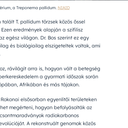
érium, a Treponema pallidum.
NIAID
lált T. pallidum törzsek közös őssel
. Ezen eredmények alapján a szifilisz
z egész világon. Dr. Bos szerint ez egy
lag és biológiailag elszigeteltek voltak, ami
.
, rávilágít arra is, hogyan vált a betegség
mberkereskedelem a gyarmati időszak során
rópában, Afrikában és más tájakon.
k. Rokonai elsősorban egyenlítői területeken
thet megérteni, hogyan befolyásolták az
 A csontmaradványok radiokarbonos
evolúcióját. A rekonstruált genomok közös