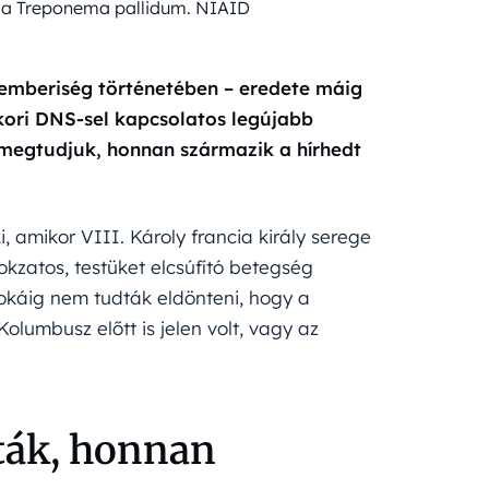
 a Treponema pallidum. NIAID
z emberiség történetében – eredete máig
ókori DNS-sel kapcsolatos legújabb
 megtudjuk, honnan származik a hírhedt
, amikor VIII. Károly francia király serege
tokzatos, testüket elcsúfító betegség
sokáig nem tudták eldönteni, hogy a
lumbusz előtt is jelen volt, vagy az
ták, honnan