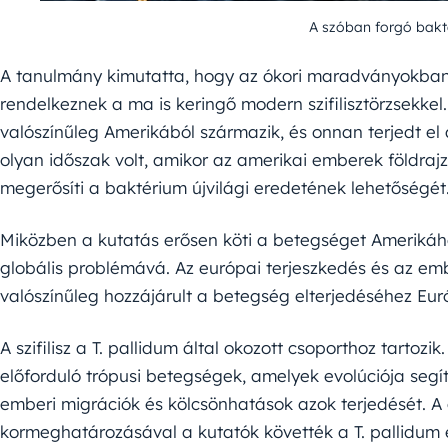
A szóban forgó bakt
A tanulmány kimutatta, hogy az ókori maradványokban ta
rendelkeznek a ma is keringő modern szifilisztörzsekkel
valószínűleg Amerikából származik, és onnan terjedt el a
olyan időszak volt, amikor az amerikai emberek földrajzi
megerősíti a baktérium újvilági eredetének lehetőségét
Miközben a kutatás erősen köti a betegséget Amerikához
globális problémává. Az európai terjeszkedés és az e
valószínűleg hozzájárult a betegség elterjedéséhez Eu
A szifilisz a T. pallidum által okozott csoporthoz tartozi
előforduló trópusi betegségek, amelyek evolúciója segí
emberi migrációk és kölcsönhatások azok terjedését.
kormeghatározásával a kutatók követték a T. pallidum 