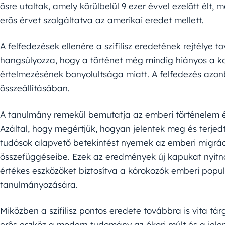
ősre utaltak, amely körülbelül 9 ezer évvel ezelőtt élt,
erős érvet szolgáltatva az amerikai eredet mellett.
A felfedezések ellenére a szifilisz eredetének rejtélye 
hangsúlyozza, hogy a történet még mindig hiányos a ko
értelmezésének bonyolultsága miatt. A felfedezés azonb
összeállításában.
A tanulmány remekül bemutatja az emberi történelem é
Azáltal, hogy megértjük, hogyan jelentek meg és terjedte
tudósok alapvető betekintést nyernek az emberi migrá
összefüggéseibe. Ezek az eredmények új kapukat nyitn
értékes eszközöket biztosítva a kórokozók emberi popul
tanulmányozására.
Miközben a szifilisz pontos eredete továbbra is vita tárg
erős eszköz a modern tudomány az ókori múlt és a jele