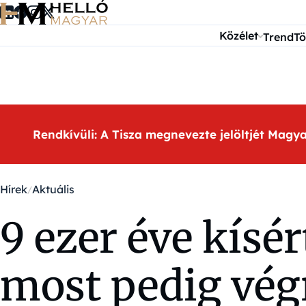
Ugrás a tartalomra
Közélet
Trend
Tö
Rendkívüli: A Tisza megnevezte jelöltjét Magy
Hírek
Aktuális
9 ezer éve kísér
most pedig vég