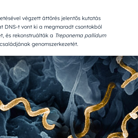
etésével végzett áttörés jelentős kutatás
at DNS-t vont ki a megmaradt csontokból
t, és rekonstruálták a
Treponema pallidum
iumcsaládjának genomszerkezetét.