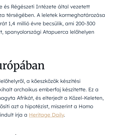
és Régészeti Intézete által vezetett
áza térségében. A leletek kormeghatározása
t 1,4 millió évre becsülik, ami 200-300
t, spanyolországi Atapuerca lelőhelyen
urópában
lőhelyről, a kőeszközök készítési
ihalt archaikus emberfaj készítette. Ez a
hagyta Afrikát, és elterjedt a Közel-Keleten,
síti azt a hipotézist, miszerint a Homo
ndult írja a
Heritage Daily
.