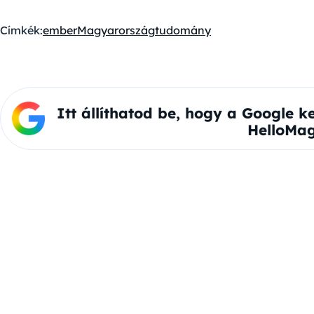
Címkék:
ember
Magyarország
tudomány
Itt állíthatod be, hogy a Google k
HelloMag