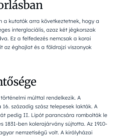
dorlásban
n a kutatók arra következtetnek, hogy a
s interglaciális, azaz két jégkorszak
va. Ez a felfedezés nemcsak a korai
t az éghajlat és a földrajzi viszonyok
ntősége
történelmi múlttal rendelkezik. A
 16. századig szász telepesek lakták. A
árát pedig II. Lipót parancsára rombolták le
és 1831-ben kolerajárvány sújtotta. Az 1910-
gyar nemzetiségű volt. A királyházai