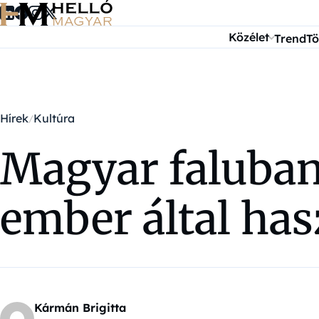
Ugrás a tartalomra
Közélet
Trend
Tö
Hírek
Kultúra
Magyar faluban 
ember által ha
Kármán Brigitta