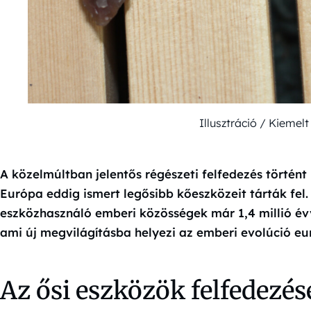
Illusztráció / Kieme
A közelmúltban jelentős régészeti felfedezés történt
Európa eddig ismert legősibb kőeszközeit tárták fel.
eszközhasználó emberi közösségek már 1,4 millió évve
ami új megvilágításba helyezi az emberi evolúció eu
Az ősi eszközök felfedezés