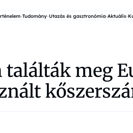
rténelem
Tudomány
Utazás és gasztronómia
Aktuális
K
találták meg Eu
sznált kőszersz