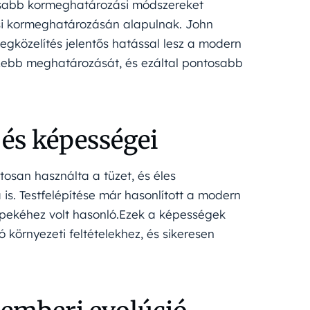
osabb kormeghatározási módszereket
si kormeghatározásán alapulnak. John
egközelítés jelentős hatással lesz a modern
cízebb meghatározását, és ezáltal pontosabb
és képességei
osan használta a tüzet, és éles
is. Testfelépítése már hasonlított a modern
pekéhez volt hasonló.Ezek a képességek
 környezeti feltételekhez, és sikeresen