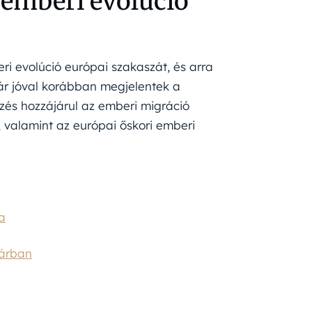
z emberi evolúció
eri evolúció európai szakaszát, és arra
ár jóval korábban megjelentek a
zés hozzájárul az emberi migráció
 valamint az európai őskori emberi
a
várban