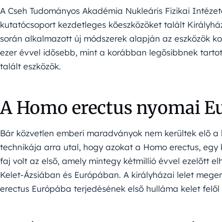
A Cseh Tudományos Akadémia Nukleáris Fizikai Intézete 
kutatócsoport kezdetleges kőeszközöket talált Királyh
során alkalmazott új módszerek alapján az eszközök korá
ezer évvel idősebb, mint a korábban legősibbnek tartot
talált eszközök.
A Homo erectus nyomai E
Bár közvetlen emberi maradványok nem kerültek elő a le
technikája arra utal, hogy azokat a Homo erectus, egy k
faj volt az első, amely mintegy kétmillió évvel ezelőtt el
Kelet-Ázsiában és Európában. A királyházai lelet megerő
erectus Európába terjedésének első hulláma kelet felől i