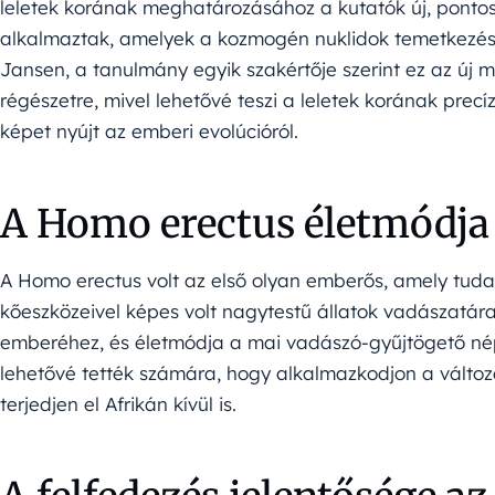
leletek korának meghatározásához a kutatók új, pont
alkalmaztak, amelyek a kozmogén nuklidok temetkezé
Jansen, a tanulmány egyik szakértője szerint ez az új m
régészetre, mivel lehetővé teszi a leletek korának pre
képet nyújt az emberi evolúcióról.
A Homo erectus életmódja 
A Homo erectus volt az első olyan emberős, amely tudat
kőeszközeivel képes volt nagytestű állatok vadászatára 
emberéhez, és életmódja a mai vadászó-gyűjtögető né
lehetővé tették számára, hogy alkalmazkodjon a változó
terjedjen el Afrikán kívül is.