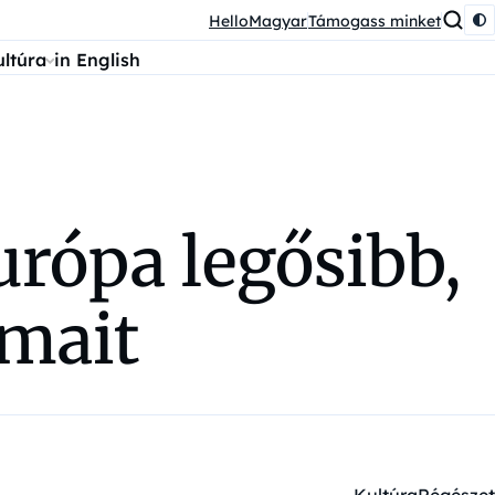
HelloMagyar
Támogass minket
ultúra
in English
rópa legősibb,
ámait