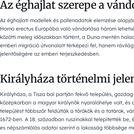
Az éghajlat szerepe a ván
Az éghajlati modellek és pollenadatok elemzése alapjá
Homo erectus Európába való vándorlása három lehetsége
közötti meleg időszakban történt, a Duna mentén halad
emberi migráció útvonalait térképezi fel, hanem rávilágí
jelentőségére az emberi terjeszkedésben.
Királyháza történelmi jele
Királyháza, a Tisza bal partján fekvő település, gazdag 
középkorban a magyar királynők nyaralóhelye volt, és a
települést többször feldúlták a törökök és a tatárok, v
1672-ben. A 18. században ruszinokkal telepítették be, 
es népszámlálás adatai szerint a lakosság többsége ma