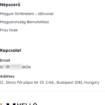
Népszerű
Magyar történelem – idővonal
Magyarország Bemutatása
Friss hírek
Kapcsolat
Email
in
**
@
*********
ar.hu
Address
II. János Pál pápa tér 23. 2/66., Budapest 1081, Hungary