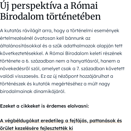
Új perspektíva a Római
Birodalom történetében
A kutatás rávilágít arra, hogy a történelmi események
értelmezésénél óvatosan kell bánnunk az
általánosításokkal és a szűk adathalmazok alapján tett
következtetésekkel. A Római Birodalom keleti részének
története a 6. században nem a hanyatlásról, hanem a
növekedésről szól, amelyet csak a 7. században követett
valódi visszaesés. Ez az új nézőpont hozzájárulhat a
történészek és kutatók megértéséhez a múlt nagy
birodalmainak dinamikájáról.
Ezeket a cikkeket is érdemes elolvasni:
A végbéldugókat eredetileg a fejfájás, pattanások és
őrület kezelésére fejlesztették ki