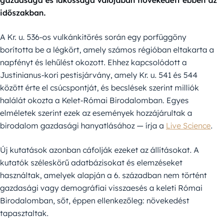
gazdasága és lakossága valójában növekedett ebben az
időszakban.
A Kr. u. 536-os vulkánkitörés során egy porfüggöny
borította be a légkört, amely számos régióban eltakarta a
napfényt és lehűlést okozott. Ehhez kapcsolódott a
Justinianus-kori pestisjárvány, amely Kr. u. 541 és 544
között érte el csúcspontját, és becslések szerint milliók
halálát okozta a Kelet-Római Birodalomban. Egyes
elméletek szerint ezek az események hozzájárultak a
birodalom gazdasági hanyatlásához — írja a
Live Science
.
Új kutatások azonban cáfolják ezeket az állításokat. A
kutatók széleskörű adatbázisokat és elemzéseket
használtak, amelyek alapján a 6. században nem történt
gazdasági vagy demográfiai visszaesés a keleti Római
Birodalomban, sőt, éppen ellenkezőleg: növekedést
tapasztaltak.