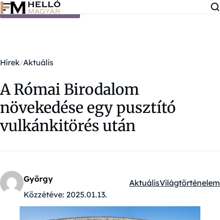
Ugrás a tartalomra
Hírek
Aktuális
A Római Birodalom
növekedése egy pusztító
vulkánkitörés után
György
Aktuális
Világtörténelem
Kategóriák:
Közzétéve:
2025.01.13.