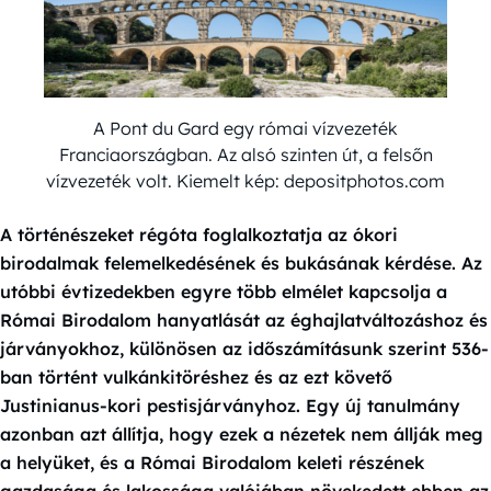
A Pont du Gard egy római vízvezeték
Franciaországban. Az alsó szinten út, a felsőn
vízvezeték volt. Kiemelt kép: depositphotos.com
A történészeket régóta foglalkoztatja az ókori
birodalmak felemelkedésének és bukásának kérdése. Az
utóbbi évtizedekben egyre több elmélet kapcsolja a
Római Birodalom hanyatlását az éghajlatváltozáshoz és
járványokhoz, különösen az időszámításunk szerint 536-
ban történt vulkánkitöréshez és az ezt követő
Justinianus-kori pestisjárványhoz. Egy új tanulmány
azonban azt állítja, hogy ezek a nézetek nem állják meg
a helyüket, és a Római Birodalom keleti részének