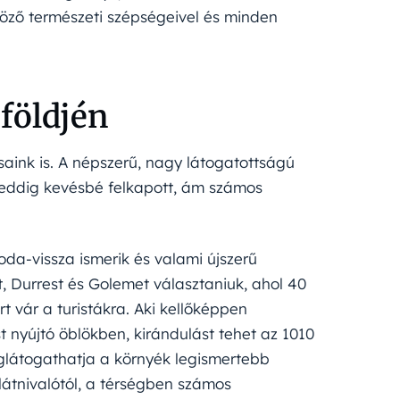
göző természeti szépségeivel és minden
földjén
ásaink is. A népszerű, nagy látogatottságú
 eddig kevésbé felkapott, ám számos
da-vissza ismerik és valami újszerű
, Durrest és Golemet választaniuk, ahol 40
rt vár a turistákra. Aki kellőképpen
t nyújtó öblökben, kirándulást tehet az 1010
glátogathatja a környék legismertebb
átnivalótól, a térségben számos