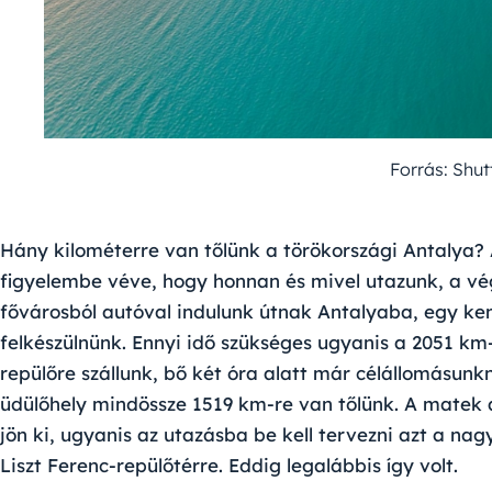
Forrás: Shu
Hány kilométerre van tőlünk a törökországi Antalya? 
figyelembe véve, hogy honnan és mivel utazunk, a v
fővárosból autóval indulunk útnak Antalyaba, egy ke
felkészülnünk. Ennyi idő szükséges ugyanis a 2051 k
repülőre szállunk, bő két óra alatt már célállomásunk
üdülőhely mindössze 1519 km-re van tőlünk. A matek
jön ki, ugyanis az utazásba be kell tervezni azt a nag
Liszt Ferenc-repülőtérre. Eddig legalábbis így volt.