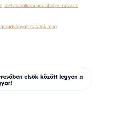
l, melyik balkáni üdülőhelyet nevezik
i maradványait találták meg
eresőben elsők között legyen a
yar!