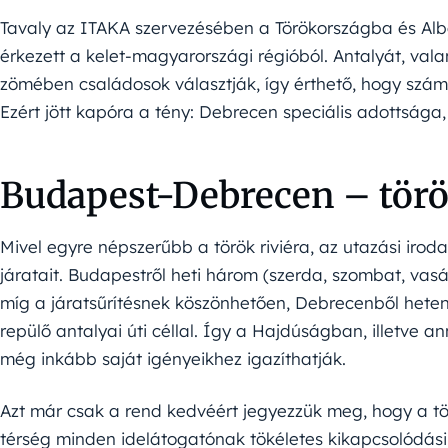
Tavaly az ITAKA szervezésében a Törökországba és Al
érkezett a kelet-magyarországi régióból. Antalyát, val
zömében családosok választják, így érthető, hogy szám
Ezért jött kapóra a tény: Debrecen speciális adottsága,
Budapest-Debrecen – törö
Mivel egyre népszerűbb a török riviéra, az utazási iroda 
járatait. Budapestről heti három (szerda, szombat, vasá
míg a járatsűrítésnek köszönhetően, Debrecenből heten
repülő antalyai úti céllal. Így a Hajdúságban, illetve 
még inkább saját igényeikhez igazíthatják.
Azt már csak a rend kedvéért jegyezzük meg, hogy a tör
térség minden idelátogatónak tökéletes kikapcsolódási l