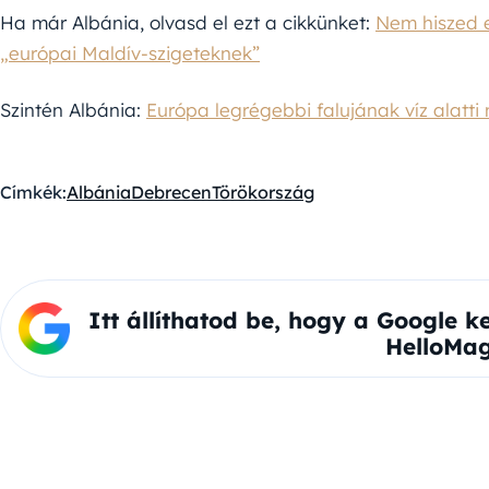
Ha már Albánia, olvasd el ezt a cikkünket:
Nem hiszed e
„európai Maldív-szigeteknek”
Szintén Albánia:
Európa legrégebbi falujának víz alatt
Címkék:
Albánia
Debrecen
Törökország
Itt állíthatod be, hogy a Google k
HelloMag