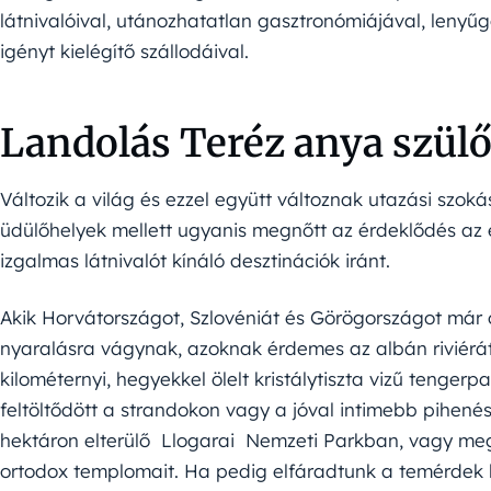
látnivalóival, utánozhatatlan gasztronómiájával, lenyű
igényt kielégítő szállodáival.
Landolás Teréz anya szülő
Változik a világ és ezzel együtt változnak utazási szok
üdülőhelyek mellett ugyanis megnőtt az érdeklődés az
izgalmas látnivalót kínáló desztinációk iránt.
Akik Horvátországot, Szlovéniát és Görögországot már o
nyaralásra vágynak, azoknak érdemes az albán riviérát
kilométernyi, hegyekkel ölelt kristálytiszta vizű tengerpa
feltöltődött a strandokon vagy a jóval intimebb pihenés
hektáron elterülő Llogarai Nemzeti Parkban, vagy me
ortodox templomait. Ha pedig elfáradtunk a temérdek l