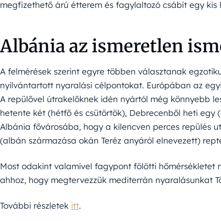
megfizethető árú étterem és fagylaltozó csábít egy kis l
Albánia az ismeretlen ism
A felmérések szerint egyre többen választanak egzotiku
nyilvántartott nyaralási célpontokat. Európában az egyik
A repülővel útrakelőknek idén nyártól még könnyebb les
hetente két (hétfő és csütörtök), Debrecenből heti egy (
Albánia fővárosába, hogy a kilencven perces repülés u
(albán származása okán Teréz anyáról elnevezett) repté
Most odakint valamivel fagypont fölötti hőmérsékletet 
ahhoz, hogy megtervezzük mediterrán nyaralásunkat T
További részletek
itt
.