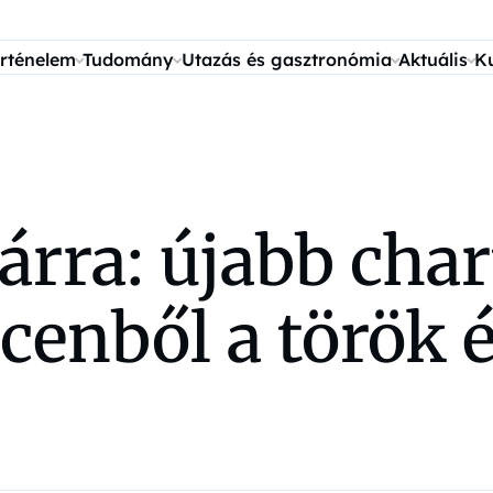
rténelem
Tudomány
Utazás és gasztronómia
Aktuális
K
yárra: újabb char
enből a török é