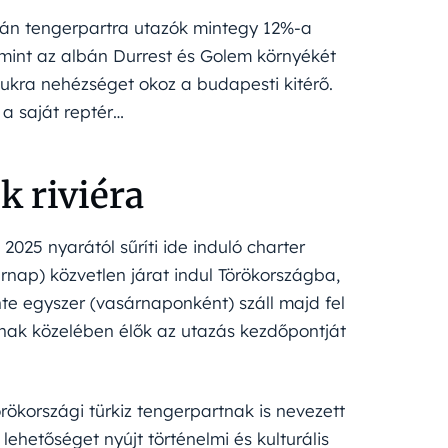
bán tengerpartra utazók mintegy 12%-a
amint az albán Durrest és Golem környékét
ukra nehézséget okoz a budapesti kitérő.
 a saját reptér…
k riviéra
2025 nyarától sűríti ide induló charter
rnap) közvetlen járat indul Törökországba,
te egyszer (vasárnaponként) száll majd fel
annak közelében élők az utazás kezdőpontját
ökországi türkiz tengerpartnak is nevezett
ehetőséget nyújt történelmi és kulturális