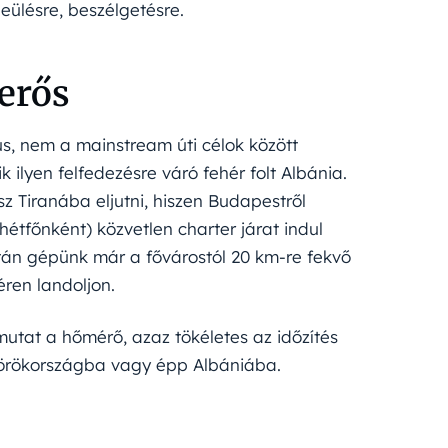
eülésre, beszélgetésre.
erős
s, nem a mainstream úti célok között
 ilyen felfedezésre váró fehér folt Albánia.
z Tiranába eljutni, hiszen Budapestről
hétfőnként) közvetlen charter járat indul
tán gépünk már a fővárostól 20 km-re fekvő
ren landoljon.
mutat a hőmérő, azaz tökéletes az időzítés
örökországba vagy épp Albániába.