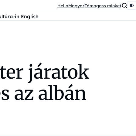
HelloMagyar
Támogass minket
ultúra
in English
ter járatok
s az albán