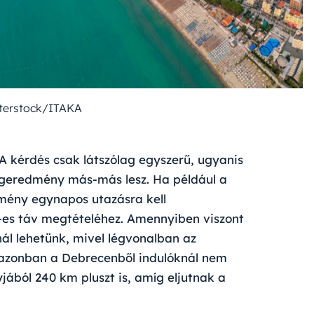
tterstock/ITAKA
A kérdés csak látszólag egyszerű, ugyanis
égeredmény más-más lesz. Ha például a
mény egynapos utazásra kell
m-es táv megtételéhez. Amennyiben viszont
nál lehetünk, mivel légvonalban az
 azonban a Debrecenből indulóknál nem
yjából 240 km pluszt is, amíg eljutnak a