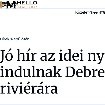
Ugrás a tartalomra
Közélet
Trend
Tö
Hírek
Repülőtér
Jó hír az idei n
indulnak Debrec
riviérára