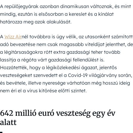
A repülőjegyárak azonban dinamikusan változnak, és mint
mindig, ezután is elsősorban a kereslet és a kínálat
határozza meg azok alakulását.
A
Wizz Air
nél továbbra is úgy vélik, az utasonként számított
adó bevezetése nem csak magasabb viteldíjat jelenthet, de
a légitársaságokra rótt extra gazdasági teher tovább
lassítja a régóta várt gazdasági fellendülést is.
Hozzátették, hogy a légiközlekedési ágazat, jelentős
veszteségeket szenvedett el a Covid-19 világjárvány során,
és bevétele, illetve nyeresége várhatóan még hosszú ideig
nem éri el a vírus kitörése előtti szintet.
642 millió euró veszteség egy év
alatt