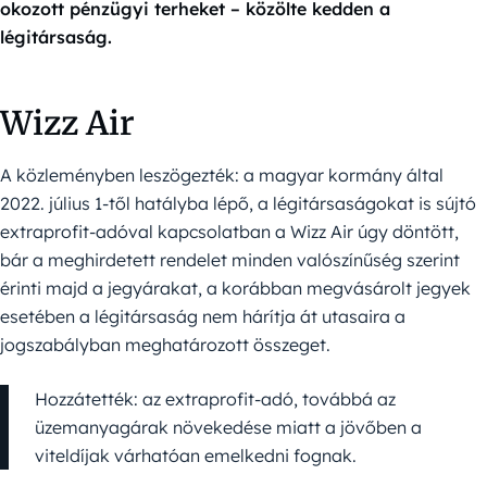
okozott pénzügyi terheket – közölte kedden a
légitársaság.
Wizz Air
A közleményben leszögezték: a magyar kormány által
2022. július 1-től hatályba lépő, a légitársaságokat is sújtó
extraprofit-adóval kapcsolatban a Wizz Air úgy döntött,
bár a meghirdetett rendelet minden valószínűség szerint
érinti majd a jegyárakat, a korábban megvásárolt jegyek
esetében a légitársaság nem hárítja át utasaira a
jogszabályban meghatározott összeget.
Hozzátették: az extraprofit-adó, továbbá az
üzemanyagárak növekedése miatt a jövőben a
viteldíjak várhatóan emelkedni fognak.