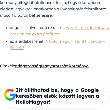
kormány elfogadhatatlannak tartja, hogy a korábban
eladott jegyekre vonatkozóan a Ryanair már felszólította
utasait a pótdíj befizetésére.
angolul is olvasható ez a cikk:
Wizz Air decided how to
pass on the extra profit tax
ez is érdekes lehet:
A kata megy, viszont különadók
jönnek?
Címkék:
adó
gazdaság
Magyarország kormánya
Itt állíthatod be, hogy a Google
keresőben elsők között legyen a
HelloMagyar!