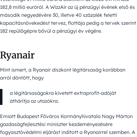
182,8 millió euróról. A WizzAir az új pénzügyi évének első és
második negyedévére 30, illetve 40 százalék feletti
kapacitásnövekedést tervez, flottája pedig a tervek szerint
182 repülőgépre bővül a pénzügyi év végére.
Ryanair
Mint ismert, a Ryanair diszkont légitársaság korábban
arról döntött, hogy
a légitársaságokra kivetett extraprofit-adóját
áthárítja az utazókra.
Emiatt Budapest Főváros Kormányhivatala Nagy Márton
gazdaságfejlesztési miniszter kezdeményezésére
fogyasztóvédelmi eljárást indított a Ryanairrel szemben. A