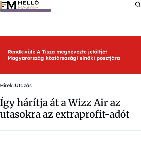
Ugrás a tartalomra
Rendkívüli: A Tisza megnevezte jelöltjét
Magyarország köztársasági elnöki posztjára
Hírek
Utazás
Így hárítja át a Wizz Air az
utasokra az extraprofit-adót