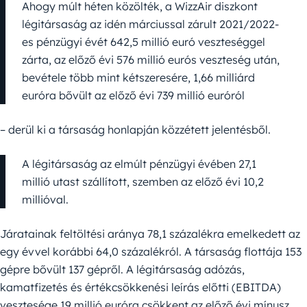
Ahogy múlt héten közölték, a WizzAir diszkont
légitársaság az idén márciussal zárult 2021/2022-
es pénzügyi évét 642,5 millió euró veszteséggel
zárta, az előző évi 576 millió eurós veszteség után,
bevétele több mint kétszeresére, 1,66 milliárd
euróra bővült az előző évi 739 millió euróról
– derül ki a társaság honlapján közzétett jelentésből.
A légitársaság az elmúlt pénzügyi évében 27,1
millió utast szállított, szemben az előző évi 10,2
millióval.
Járatainak feltöltési aránya 78,1 százalékra emelkedett az
egy évvel korábbi 64,0 százalékról. A társaság flottája 153
gépre bővült 137 gépről. A légitársaság adózás,
kamatfizetés és értékcsökkenési leírás előtti (EBITDA)
vesztesége 19 millió euróra csökkent az előző évi mínusz