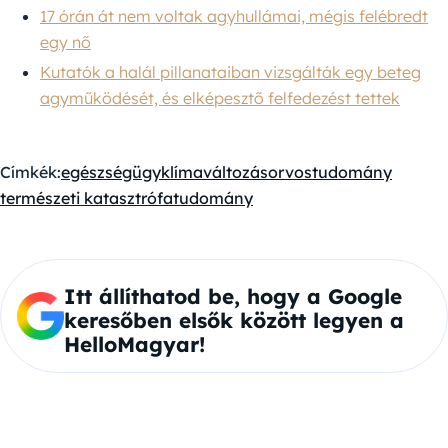
17 órán át nem voltak agyhullámai, mégis felébredt
egy nő
Kutatók a halál pillanataiban vizsgálták egy beteg
agyműködését, és elképesztő felfedezést tettek
Címkék:
egészségügy
klímaváltozás
orvostudomány
természeti katasztrófa
tudomány
Itt állíthatod be, hogy a Google
keresőben elsők között legyen a
HelloMagyar!