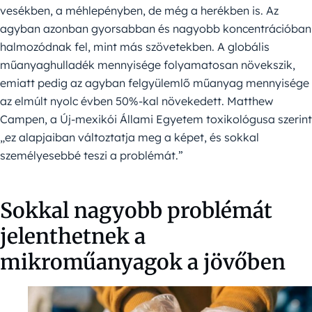
vesékben, a méhlepényben, de még a herékben is. Az
agyban azonban gyorsabban és nagyobb koncentrációban
halmozódnak fel, mint más szövetekben. A globális
műanyaghulladék mennyisége folyamatosan növekszik,
emiatt pedig az agyban felgyülemlő műanyag mennyisége
az elmúlt nyolc évben 50%-kal növekedett. Matthew
Campen, a Új-mexikói Állami Egyetem toxikológusa szerint
„ez alapjaiban változtatja meg a képet, és sokkal
személyesebbé teszi a problémát.”
Sokkal nagyobb problémát
jelenthetnek a
mikroműanyagok a jövőben