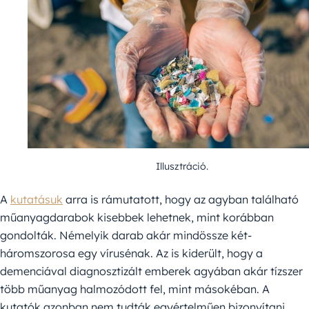
Illusztráció.
A
kutatásuk
arra is rámutatott, hogy az agyban található
műanyagdarabok kisebbek lehetnek, mint korábban
gondolták. Némelyik darab akár mindössze két-
háromszorosa egy vírusénak. Az is kiderült, hogy a
demenciával diagnosztizált emberek agyában akár tízszer
több műanyag halmozódott fel, mint másokéban. A
kutatók azonban nem tudták egyértelműen bizonyítani,