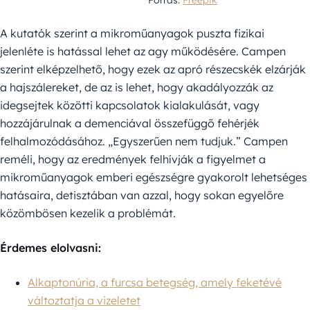
Forrás:
Freepik
A kutatók szerint a mikroműanyagok puszta fizikai
jelenléte is hatással lehet az agy működésére. Campen
szerint elképzelhető, hogy ezek az apró részecskék elzárják
a hajszálereket, de az is lehet, hogy akadályozzák az
idegsejtek közötti kapcsolatok kialakulását, vagy
hozzájárulnak a demenciával összefüggő fehérjék
felhalmozódásához. „Egyszerűen nem tudjuk.” Campen
reméli, hogy az eredmények felhívják a figyelmet a
mikroműanyagok emberi egészségre gyakorolt lehetséges
hatásaira, detisztában van azzal, hogy sokan egyelőre
közömbösen kezelik a problémát.
Érdemes elolvasni:
Alkaptonúria, a furcsa betegség, amely feketévé
változtatja a vizeletet