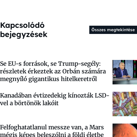
Kapcsolódó
Összes megtekintése
bejegyzések
Se EU-s források, se Trump-segély:
részletek érkeztek az Orbán számára
megnyíló gigantikus hitelkeretről
Kanadában évtizedekig kínozták LSD-
vel a börtönök lakóit
Felfoghatatlanul messze van, a Mars
mégis képes beleszólni a földi életbe