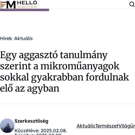
Ugrás a tartalomra
Hírek
Aktuális
Egy aggasztó tanulmány
szerint a mikroműanyagok
sokkal gyakrabban fordulnak
elő az agyban
Szerkesztőség
Aktuális
Természet
Világűr
Kategóriák:
Közzétéve:
2025.02.08.