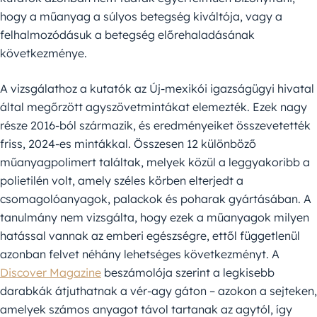
hogy a műanyag a súlyos betegség kiváltója, vagy a
felhalmozódásuk a betegség előrehaladásának
következménye.
A vizsgálathoz a kutatók az Új-mexikói igazságügyi hivatal
által megőrzött agyszövetmintákat elemezték. Ezek nagy
része 2016-ból származik, és eredményeiket összevetették
friss, 2024-es mintákkal. Összesen 12 különböző
műanyagpolimert találtak, melyek közül a leggyakoribb a
polietilén volt, amely széles körben elterjedt a
csomagolóanyagok, palackok és poharak gyártásában. A
tanulmány nem vizsgálta, hogy ezek a műanyagok milyen
hatással vannak az emberi egészségre, ettől függetlenül
azonban felvet néhány lehetséges következményt. A
Discover Magazine
beszámolója szerint a legkisebb
darabkák átjuthatnak a vér-agy gáton – azokon a sejteken,
amelyek számos anyagot távol tartanak az agytól, így