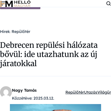
Ugrás a tartalomra
Hírek
Repülőtér
Debrecen repülési hálózata
bővül: ide utazhatunk az új
járatokkal
Nagy Tamás
Repülőtér
Utazás
Világűr
Kategóriák:
Közzétéve:
2025.03.12.