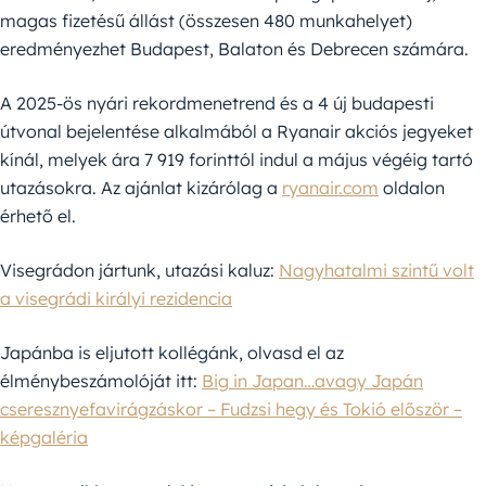
magas fizetésű állást (összesen 480 munkahelyet)
eredményezhet Budapest, Balaton és Debrecen számára.
A 2025-ös nyári rekordmenetrend és a 4 új budapesti
útvonal bejelentése alkalmából a Ryanair akciós jegyeket
kínál, melyek ára 7 919 forinttól indul a május végéig tartó
utazásokra. Az ajánlat kizárólag a
ryanair.com
oldalon
érhető el.
Visegrádon jártunk, utazási kaluz:
Nagyhatalmi szintű volt
a visegrádi királyi rezidencia
Japánba is eljutott kollégánk, olvasd el az
élménybeszámolóját itt:
Big in Japan…avagy Japán
cseresznyefavirágzáskor – Fudzsi hegy és Tokió először –
képgaléria