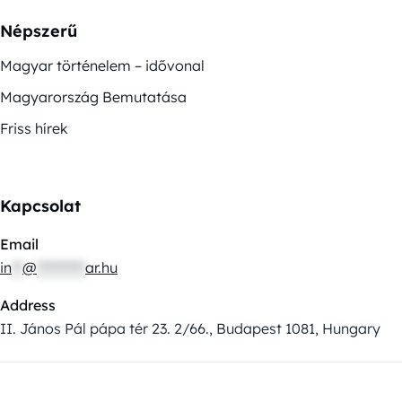
Népszerű
Magyar történelem – idővonal
Magyarország Bemutatása
Friss hírek
Kapcsolat
Email
in
**
@
*********
ar.hu
Address
II. János Pál pápa tér 23. 2/66., Budapest 1081, Hungary