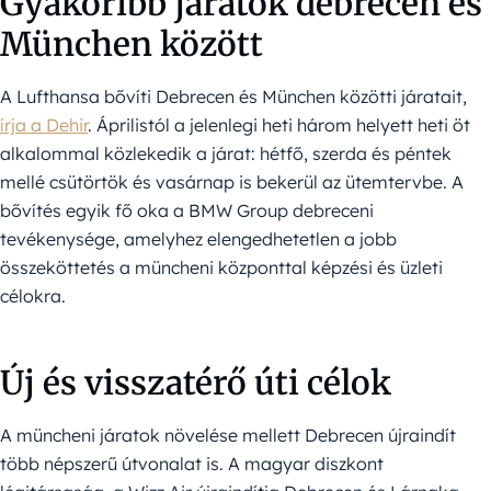
Gyakoribb járatok debrecen és
München között
A Lufthansa bővíti Debrecen és München közötti járatait,
írja a Dehir
. Áprilistól a jelenlegi heti három helyett heti öt
alkalommal közlekedik a járat: hétfő, szerda és péntek
mellé csütörtök és vasárnap is bekerül az ütemtervbe. A
bővítés egyik fő oka a BMW Group debreceni
tevékenysége, amelyhez elengedhetetlen a jobb
összeköttetés a müncheni központtal képzési és üzleti
célokra.
Új és visszatérő úti célok
A müncheni járatok növelése mellett Debrecen újraindít
több népszerű útvonalat is. A magyar diszkont