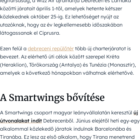
légitársaság, a Wizz Air újraindítja Debrecen és Lárnaka
közötti járatait április 1-től, amelyek hetente kétszer
közlekednek október 25-ig. Ez lehetőséget nyújt az
utazóknak, hogy az év legkellemesebb időszakában
látogassanak el Ciprusra.
Ezen felül a
debreceni repülőtér
több új charterjáratot is
bevezet. Az elérhető úti célok között szerepel Kréta
(Heraklion), Törökország (Antalya) és Tunézia (Monasztir),
amelyek a következő hónapokban válhatnak elérhetővé.
A Smartwings bővítése
A Smartwings csoport magyar leányvállalatán keresztül
új
útvonalakat indít
Debrecenből. Június elejétől heti egy-egy
alkalommal közlekedő járatok indulnak Barcelonába és
Tiranába. Ez lesz az első alkalom, hogy Tirana menetrend