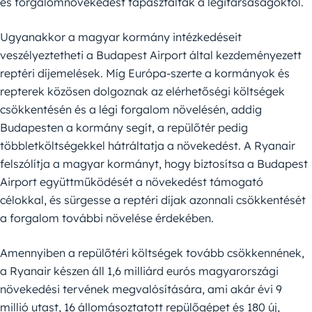
és forgalomnövekedést tapasztaltak a légitársaságoktól.
Ugyanakkor a magyar kormány intézkedéseit
veszélyeztetheti a Budapest Airport által kezdeményezett
reptéri díjemelések. Míg Európa-szerte a kormányok és
repterek közösen dolgoznak az elérhetőségi költségek
csökkentésén és a légi forgalom növelésén, addig
Budapesten a kormány segít, a repülőtér pedig
többletköltségekkel hátráltatja a növekedést. A Ryanair
felszólítja a magyar kormányt, hogy biztosítsa a Budapest
Airport együttműködését a növekedést támogató
célokkal, és sürgesse a reptéri díjak azonnali csökkentését
a forgalom további növelése érdekében.
Amennyiben a repülőtéri költségek tovább csökkennének,
a Ryanair készen áll 1,6 milliárd eurós magyarországi
növekedési tervének megvalósítására, ami akár évi 9
millió utast, 16 állomásoztatott repülőgépet és 180 új,