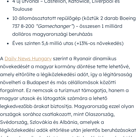
4 új útvonal – Castellón, Katowice, Liverpool és
Toulouse
10 állomásoztatott repülőgép (köztük 2 darab Boeing
737 8-200
“Gamechanger”
) – összesen 1 milliárd
dolláros magyarországi beruházás
Éves szinten 5,6 millió utas (+13%-os növekedés)
A
Daily News Hungary
szerint a Ryanair dinamikus
növekedését a magyar kormány döntése tette lehetővé,
amely eltörölte a légiközlekedési adót, így a légitársaság
növelheti a Budapest és más célállomások közötti
forgalmat. Ez nemcsak a turizmust támogatja, hanem a
magyar utasok és látogatók számára a lehető
legkedvezőbb árakat biztosítja. Magyarország ezzel olyan
országok sorához csatlakozott, mint Olaszország,
Svédország, Szlovákia és Albánia, amelyek a
légiközlekedési adók eltörlése után jelentős beruházásokat