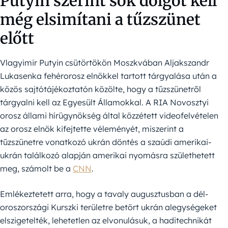
Putyin szerint sok dolgot kell
még elsimítani a tűzszünet
előtt
Vlagyimir Putyin csütörtökön Moszkvában Aljakszandr
Lukasenka fehérorosz elnökkel tartott tárgyalása után a
közös sajtótájékoztatón közölte, hogy a tűzszünetről
tárgyalni kell az Egyesült Államokkal. A RIA Novosztyi
orosz állami hírügynökség által közzétett videofelvételen
az orosz elnök kifejtette véleményét, miszerint a
tűzszünetre vonatkozó ukrán döntés a szaúdi amerikai-
ukrán találkozó alapján amerikai nyomásra születhetett
meg, számolt be a
CNN
.
Emlékeztetett arra, hogy a tavaly augusztusban a dél-
oroszországi Kurszki területre betört ukrán alegységeket
elszigetelték, lehetetlen az elvonulásuk, a haditechnikát