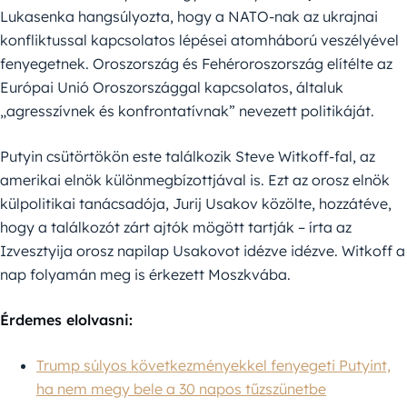
Lukasenka hangsúlyozta, hogy a NATO-nak az ukrajnai
konfliktussal kapcsolatos lépései atomháború veszélyével
fenyegetnek. Oroszország és Fehéroroszország elítélte az
Európai Unió Oroszországgal kapcsolatos, általuk
„agresszívnek és konfrontatívnak” nevezett politikáját.
Putyin csütörtökön este találkozik Steve Witkoff-fal, az
amerikai elnök különmegbízottjával is. Ezt az orosz elnök
külpolitikai tanácsadója, Jurij Usakov közölte, hozzátéve,
hogy a találkozót zárt ajtók mögött tartják – írta az
Izvesztyija orosz napilap Usakovot idézve idézve. Witkoff a
nap folyamán meg is érkezett Moszkvába.
Érdemes elolvasni:
Trump súlyos következményekkel fenyegeti Putyint,
ha nem megy bele a 30 napos tűzszünetbe