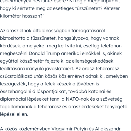
cselekmények beszüntetésére? Ki fogja megállapítani,
hogy ki sértette meg az esetleges tűzszünetet? Kétezer
kilométer hosszan?”
Az orosz elnök általánosságban támogatásáról
biztosította a tűzszünetet, hangsúlyozva, hogy vannak
kérdések, amelyeket meg kell vitatni, esetleg telefonon
megbeszélni Donald Trump amerikai elnökkel is, akinek
egyúttal köszönetét fejezte ki az ellenségeskedések
leállítására irányuló javaslataiért. Az orosz-fehérorosz
csúcstalálkozó után közös közleményt adtak ki, amelyben
leszögezték, hogy a felek készek a jövőben is
összehangolni álláspontjaikat, továbbá katonai és
diplomáciai lépéseket tenni a NATO-nak és a szövetség
tagállamainak a fehérorosz és orosz érdekeket fenyegető
lépései ellen.
A közös közleményben Vlagyimir Putyin és Aljakszandr