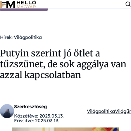
Ugrás a tartalomra
Hírek
Világpolitika
Putyin szerint jó ötlet a
tűzszünet, de sok aggálya van
azzal kapcsolatban
Szerkesztőség
Világpolitika
Világűr
Kategóriák:
Közzétéve:
2025.03.13.
Frissítve:
2025.03.13.