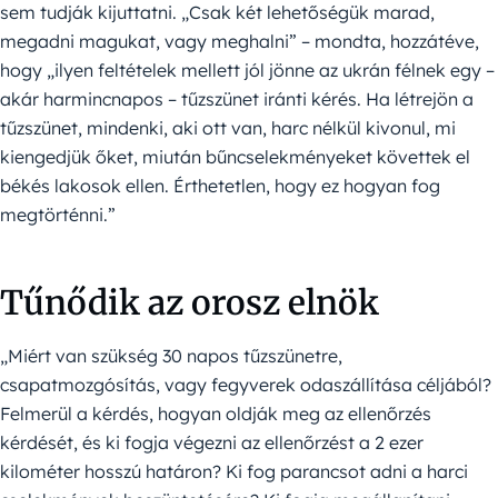
sem tudják kijuttatni. „Csak két lehetőségük marad,
megadni magukat, vagy meghalni” – mondta, hozzátéve,
hogy „ilyen feltételek mellett jól jönne az ukrán félnek egy –
akár harmincnapos – tűzszünet iránti kérés. Ha létrejön a
tűzszünet, mindenki, aki ott van, harc nélkül kivonul, mi
kiengedjük őket, miután bűncselekményeket követtek el
békés lakosok ellen. Érthetetlen, hogy ez hogyan fog
megtörténni.”
Tűnődik az orosz elnök
„Miért van szükség 30 napos tűzszünetre,
csapatmozgósítás, vagy fegyverek odaszállítása céljából?
Felmerül a kérdés, hogyan oldják meg az ellenőrzés
kérdését, és ki fogja végezni az ellenőrzést a 2 ezer
kilométer hosszú határon? Ki fog parancsot adni a harci