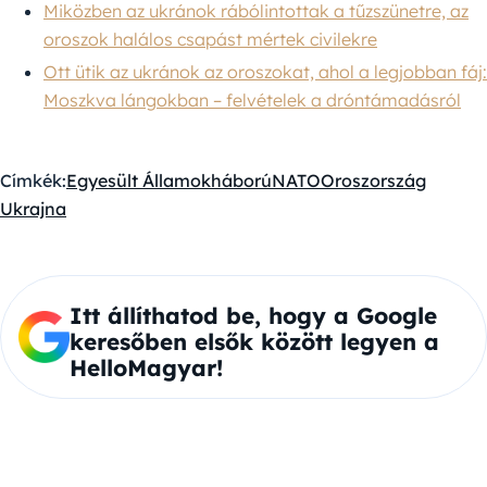
Miközben az ukránok rábólintottak a tűzszünetre, az
oroszok halálos csapást mértek civilekre
Ott ütik az ukránok az oroszokat, ahol a legjobban fáj:
Moszkva lángokban – felvételek a dróntámadásról
Címkék:
Egyesült Államok
háború
NATO
Oroszország
Ukrajna
Itt állíthatod be, hogy a Google
keresőben elsők között legyen a
HelloMagyar!