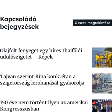
Kapcsolódó
Összes megtekintése
bejegyzések
Olajfolt fenyeget egy híres thaiföldi
üdülőszigetet – Képek
Tajvan szerint Kína konkrétan a
szigetország lerohanását gyakorolja
150 éve nem történt ilyen az amerikai
Kongresszusban