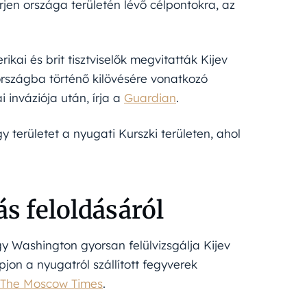
en országa területén lévő célpontokra, az
kai és brit tisztviselők megvitatták Kijev
országba történő kilövésére vonatkozó
 inváziója után, írja a
Guardian
.
y területet a nyugati Kurszki területen, ahol
s feloldásáról
y Washington gyorsan felülvizsgálja Kijev
on a nyugatról szállított fegyverek
The Moscow Times
.