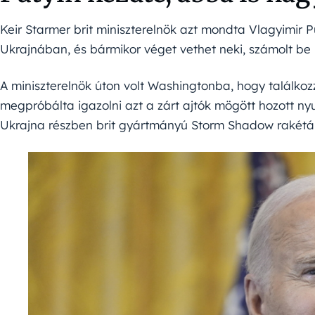
Keir Starmer brit miniszterelnök azt mondta Vlagyimir 
Ukrajnában, és bármikor véget vethet neki, számolt be
A miniszterelnök úton volt Washingtonba, hogy találko
megpróbálta igazolni azt a zárt ajtók mögött hozott nyu
Ukrajna részben brit gyártmányú Storm Shadow rakétá