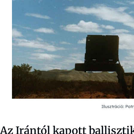
Illusztráció: Pat
Az Irántól kapott balliszti