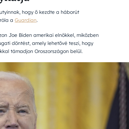
Putyinnak, hogy ő kezdte a háborút
 róla a
Guardian
.
zzon Joe Biden amerikai elnökkel, miközben
gati döntést, amely lehetővé teszi, hogy
kkal támadjon Oroszországon belül.