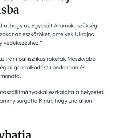
usba
ndta, hogy az Egyesült Államok „szükség
azokat az eszközöket, amelyek Ukrajna
ny védekezéshez.”
az iráni ballisztikus rakéták Moszkvába
ratégiai gondolkodást Londonban és
– mondta.
kétaszállítmányokkal eszkalálta a helyzetet.
Lammy sürgette Kínát, hogy „ne álljon
yhatja