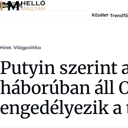
Ugrás a tartalomra
Közélet
Trend
Tö
Hírek
Világpolitika
Putyin szerint
háborúban áll 
engedélyezik a 