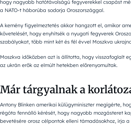
hogy nagyobb hatótávolságú fegyverekkel csapást mérj
a NATO-t háborúba sodorja Oroszországgal.
A kemény figyelmeztetés akkor hangzott el, amikor ameri
követelését, hogy enyhítsék a nyugati fegyverek Orosz
szabályokat, több mint két és fél évvel Moszkva ukrajnai
Moszkva időközben azt is állította, hogy visszafoglalt eg
az ukrán erők az elmúlt hetekben előrenyomultak.
Már tárgyalnak a korlátozá
Antony Blinken amerikai külügyminiszter megígérte, hog
régóta fennálló kérését, hogy nagyobb mozgásteret kapj
bevetésére orosz célpontok elleni támadásokhoz, írja a