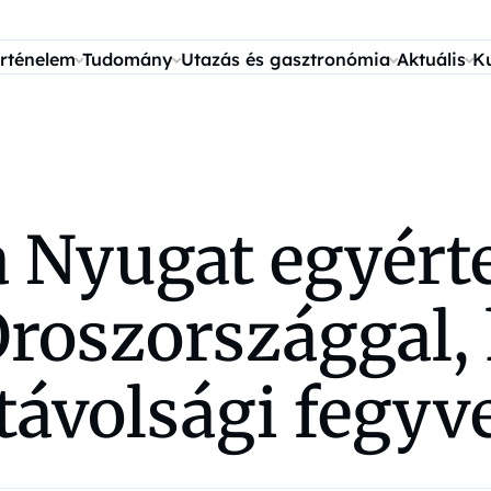
rténelem
Tudomány
Utazás és gasztronómia
Aktuális
K
 a Nyugat egyér
Oroszországgal,
távolsági fegyv