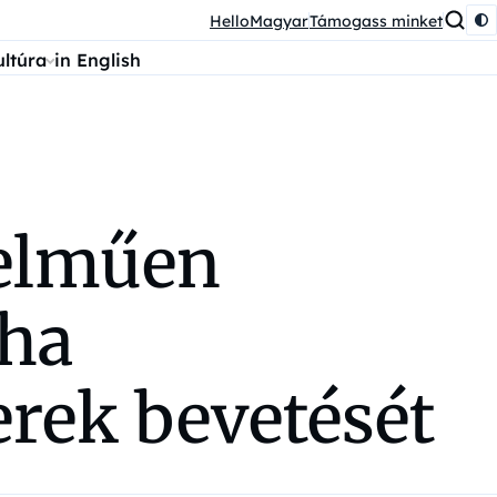
HelloMagyar
Támogass minket
ultúra
in English
telműen
 ha
erek bevetését