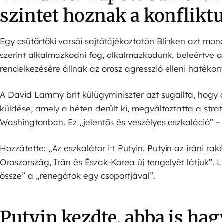
szintet hoznak a konflikt
Egy csütörtöki varsói sajtótájékoztatón Blinken azt mo
szerint alkalmazkodni fog, alkalmazkodunk, beleértve 
rendelkezésére állnak az orosz agresszió elleni hatéko
A David Lammy brit külügyminiszter azt sugallta, hogy 
küldése, amely a héten derült ki, megváltoztatta a st
Washingtonban. Ez „jelentős és veszélyes eszkaláció” 
Hozzátette: „Az eszkalátor itt Putyin. Putyin az iráni ra
Oroszország, Irán és Észak-Korea új tengelyét látjuk”. 
össze” a „renegátok egy csoportjával”.
Putyin kezdte, abba is hag