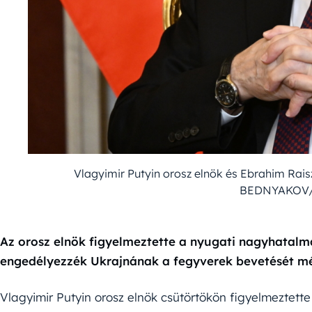
Vlagyimir Putyin orosz elnök és Ebrahim Rais
BEDNYAKOV
Az orosz elnök figyelmeztette a nyugati nagyhatalma
engedélyezzék Ukrajnának a fegyverek bevetését mél
Vlagyimir Putyin orosz elnök csütörtökön figyelmeztett