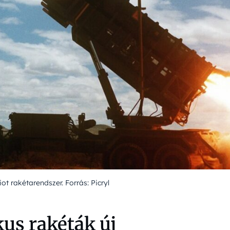
riot rakétarendszer. Forrás: Picryl
kus rakéták új