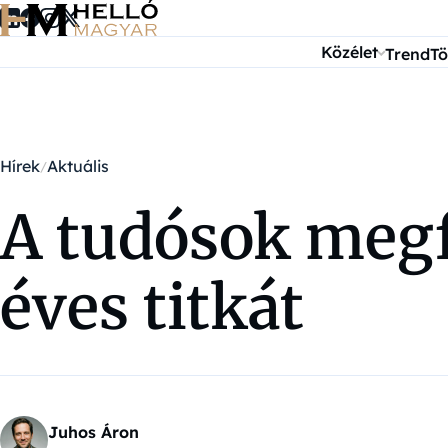
Ugrás a tartalomra
Közélet
Trend
Tö
Hírek
Aktuális
A tudósok megf
éves titkát
Juhos Áron