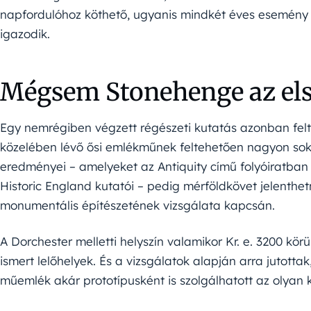
napfordulóhoz köthető, ugyanis mindkét éves esemény
igazodik.
Mégsem Stonehenge az el
Egy nemrégiben végzett régészeti kutatás azonban felt
közelében lévő ősi emlékműnek feltehetően nagyon sok
eredményei – amelyeket az Antiquity című folyóiratban t
Historic England kutatói – pedig mérföldkövet jelenthet
monumentális építészetének vizsgálata kapcsán.
A Dorchester melletti helyszín valamikor Kr. e. 3200 körü
ismert lelőhelyek. És a vizsgálatok alapján arra jutotta
műemlék akár prototípusként is szolgálhatott az olyan