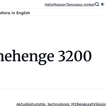
HelloMagyar
Támogass minket
ultúra
in English
onehenge 3200
Aktuális
Kutatás, technológia, MI
Régészet
Világűr