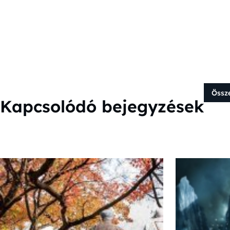
Össz
Kapcsolódó bejegyzések