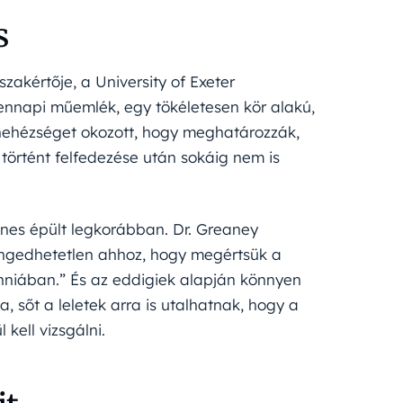
s
zakértője, a University of Exeter
ennapi műemlék, egy tökéletesen kör alakú,
e nehézséget okozott, hogy meghatározzák,
 történt felfedezése után sokáig nem is
ones épült legkorábban. Dr. Greaney
lengedhetetlen ahhoz, hogy megértsük a
anniában.” És az eddigiek alapján könnyen
 sőt a leletek arra is utalhatnak, hogy a
kell vizsgálni.