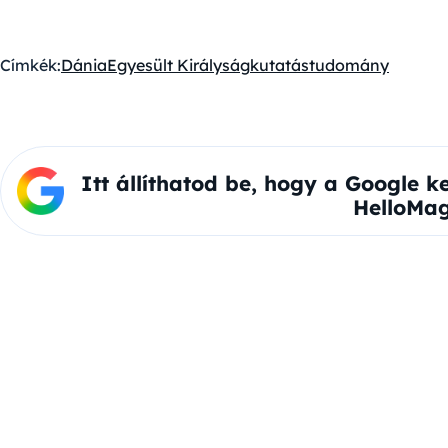
Címkék:
Dánia
Egyesült Királyság
kutatás
tudomány
Itt állíthatod be, hogy a Google k
HelloMag