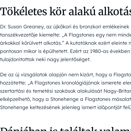
Tökéletes kör alakú alkotá
Dr. Susan Greaney, az újkőkori és bronzkori emlékeinek s
tanszékvezetője kiemelte: „A Flagstones egy nem mind
árkokkal körülvett alkotás.” A kutatóknak ezért eleint
pontosan mikor is épülhetett. Ezért az 1980-as években
tulajdonítottak neki nagy jelentőséget.
De az új vizsgálatok alapján nem kizárt, hogy a Flagst
hozzátette: „A Flagstones kronológiájának ismerete e
szertartási és temetési szokások alakulását Nagy-Brit
elképzelhető, hogy a Stonehenge a Flagstones másolata,
Stonehenge keltezésének jelenleg ismert időpontját felül 