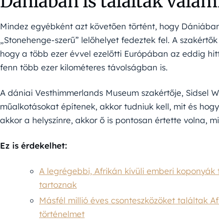
Dániában is találtak valam
Mindez egyébként azt követően történt, hogy Dániában
„Stonehenge-szerű” lelőhelyet fedeztek fel. A szakért
hogy a több ezer évvel ezelőtti Európában az eddig hit
fenn több ezer kilométeres távolságban is.
A dániai Vesthimmerlands Museum szakértője, Sidsel Wah
műalkotásokat építenek, akkor tudniuk kell, mit és hogy
akkor a helyszínre, akkor ő is pontosan értette volna, mi 
Ez is érdekelhet:
A legrégebbi, Afrikán kívüli emberi koponyá
tartoznak
Másfél millió éves csonteszközöket találtak A
történelmet