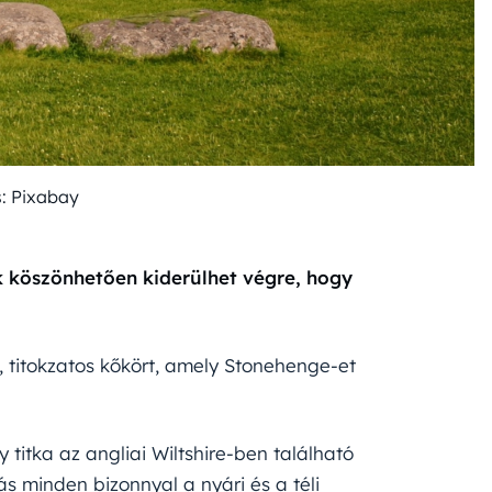
s: Pixabay
k köszönhetően kiderülhet végre, hogy
, titokzatos kőkört, amely Stonehenge-et
titka az angliai Wiltshire-ben található
ás minden bizonnyal a nyári és a téli