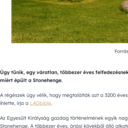
Forrá
Úgy tűnik, egy váratlan, többezer éves felfedezésne
miért épült a Stonehenge.
A régészek úgy vélik, hogy megtalálták azt a 3200 éves
ihlette, írja a
LADbible
.
Az Egyesült Királyság gazdag történelmének egyik nagy 
Stonehenge. A többezer éves, óriási kövekből álló alkot