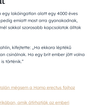
it
 egy lakóingatlan alatt egy 4000 éves
ők pedig emiatt most arra gyanakodnak,
tnél sokkal szorosabb kapcsolatok álltak
lin, kifejtette: „Ha ekkora léptékű
an csinálnak. Ha egy brit ember jött volna
is történik.”
k talán mégsem a Homo erectus fajhoz
frikában, amik átírhatják az emberi