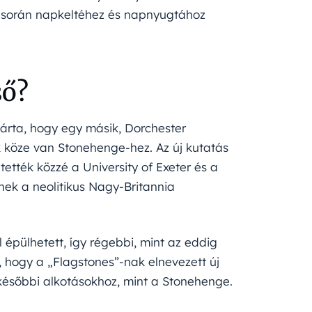
 során napkeltéhez és napnyugtához
ső?
árta, hogy egy másik, Dorchester
 köze van Stonehenge-hez. Az új kutatás
ették közzé a University of Exeter és a
nek a neolitikus Nagy-Britannia
l épülhetett, így régebbi, mint az eddig
k, hogy a „Flagstones”-nak elnevezett új
 későbbi alkotásokhoz, mint a Stonehenge.