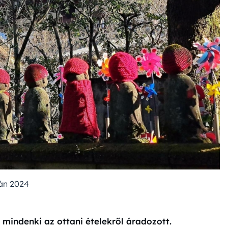
án 2024
 mindenki az ottani ételekről áradozott.