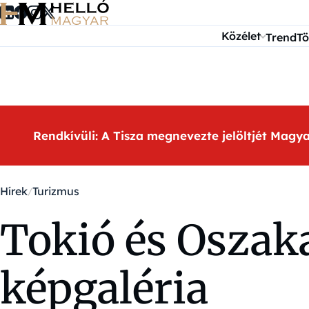
Ugrás a tartalomra
Közélet
Trend
Tö
Rendkívüli: A Tisza megnevezte jelöltjét Magy
Hírek
Turizmus
Tokió és Oszak
képgaléria