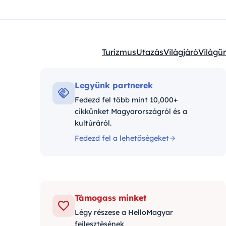
Turizmus
Utazás
Világjáró
Világűr
Kategóriák:
Legyünk partnerek
Fedezd fel több mint 10,000+
cikkünket Magyarországról és a
kultúráról.
Fedezd fel a lehetőségeket
Támogass minket
Légy részese a HelloMagyar
fejlesztésének