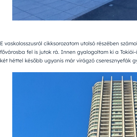
E vaskolosszusról cikksorozatom utolsó részében számo
fővárosba fel is jutok rá. Innen gyalogoltam ki a Tokiói
két héttel később ugyanis már virágzó cseresznyefák 