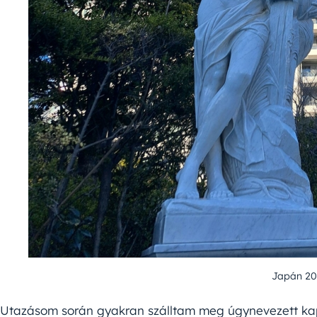
Japán 2
Utazásom során gyakran szálltam meg úgynevezett kap