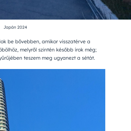
Japán 2024
lok be bővebben, amikor visszatérve a
-öbölhöz, melyről szintén később írok még;
gyűrűjében teszem meg ugyanezt a sétát.