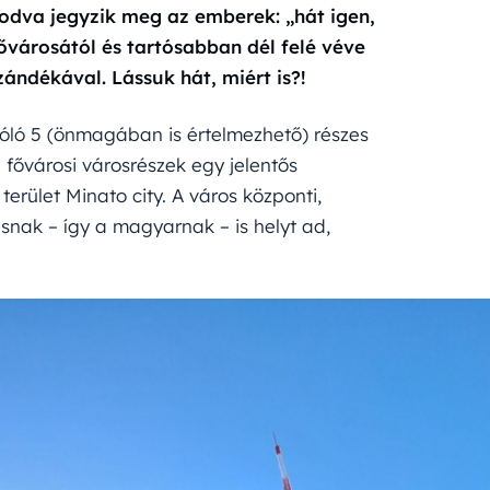
kodva jegyzik meg az emberek: „hát igen,
fővárosától és tartósabban dél felé véve
zándékával. Lássuk hát, miért is?!
zóló 5 (önmagában is értelmezhető) részes
fővárosi városrészek egy jelentős
terület Minato city. A város központi,
nak – így a magyarnak – is helyt ad,