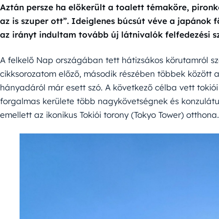
Aztán persze ha előkerült a toalett témaköre, piron
az is szuper ott”. Ideiglenes búcsút véve a japánok 
az irányt indultam tovább új látnivalók felfedezési s
A felkelő Nap országában tett hátizsákos körutamról s
cikksorozatom előző, második részében többek között a 
hányadáról már esett szó. A következő célba vett tokiói 
forgalmas kerülete több nagykövetségnek és konzulátus
emellett az ikonikus Tokiói torony (Tokyo Tower) otthona.