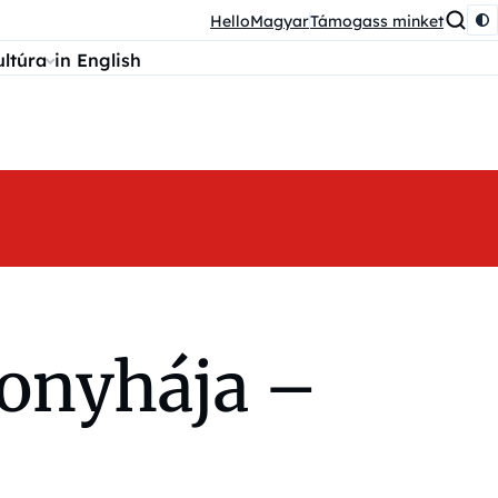
HelloMagyar
Támogass minket
ultúra
in English
konyhája –