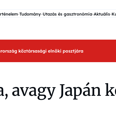
rténelem
Tudomány
Utazás és gasztronómia
Aktuális
K
arország köztársasági elnöki posztjára
a, avagy Japán 