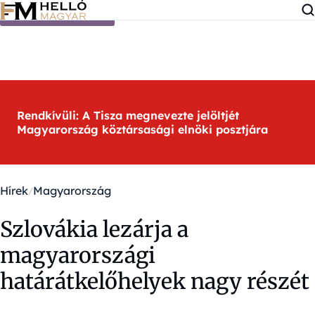
Ugrás a tartalomra
Rendkívüli: A Tisza megnevezte jelöltjét
Magyarország köztársasági elnöki posztjára
Hírek
Magyarország
Szlovákia lezárja a
magyarországi
határátkelőhelyek nagy részét