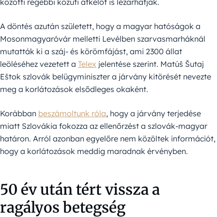
közötti régebbi közúti átkelőt is lezárhatják.
A döntés azután született, hogy a magyar hatóságok a
Mosonmagyaróvár melletti Levélben szarvasmarháknál
mutatták ki a száj- és körömfájást, ami 2300 állat
leöléséhez vezetett a
Telex
jelentése szerint. Matúš Šutaj
Eštok szlovák belügyminiszter a járvány kitörését nevezte
meg a korlátozások elsődleges okaként.
Korábban
beszámoltunk róla
, hogy a járvány terjedése
miatt Szlovákia fokozza az ellenőrzést a szlovák-magyar
határon. Arról azonban egyelőre nem közöltek információt,
hogy a korlátozások meddig maradnak érvényben.
50 év után tért vissza a
ragályos betegség