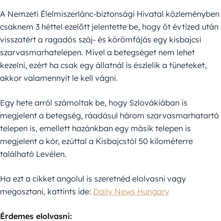
A Nemzeti Élelmiszerlánc-biztonsági Hivatal közleményben
csaknem 3 héttel ezelőtt jelentette be, hogy öt évtized után
visszatért a ragadós száj- és körömfájás egy kisbajcsi
szarvasmarhatelepen. Mivel a betegséget nem lehet
kezelni, ezért ha csak egy állatnál is észlelik a tüneteket,
akkor valamennyit le kell vágni.
Egy hete arról számoltak be, hogy Szlovákiában is
megjelent a betegség, ráadásul három szarvasmarhatartó
telepen is, emellett hazánkban egy másik telepen is
megjelent a kór, ezúttal a Kisbajcstól 50 kilométerre
található Levélen.
Ha ezt a cikket angolul is szeretnéd elolvasni vagy
megosztani, kattints ide:
Daily News Hungary
Érdemes elolvasni: