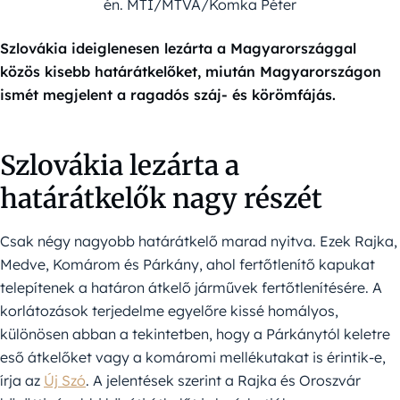
én. MTI/MTVA/Komka Péter
Szlovákia ideiglenesen lezárta a Magyarországgal
közös kisebb határátkelőket, miután Magyarországon
ismét megjelent a ragadós száj- és körömfájás.
Szlovákia lezárta a
határátkelők nagy részét
Csak négy nagyobb határátkelő marad nyitva. Ezek Rajka,
Medve, Komárom és Párkány, ahol fertőtlenítő kapukat
telepítenek a határon átkelő járművek fertőtlenítésére. A
korlátozások terjedelme egyelőre kissé homályos,
különösen abban a tekintetben, hogy a Párkánytól keletre
eső átkelőket vagy a komáromi mellékutakat is érintik-e,
írja az
Új Szó
. A jelentések szerint a Rajka és Oroszvár