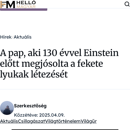
Ugrás a tartalomra
Hírek
Aktuális
A pap, aki 130 évvel Einstein
előtt megjósolta a fekete
lyukak létezését
Szerkesztőség
Közzétéve:
2025.04.09.
Aktuális
Csillagászat
Világtörténelem
Világűr
Kategóriák: