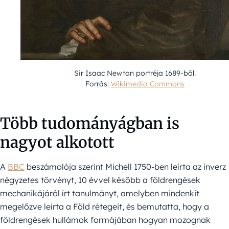
Sir Isaac Newton portréja 1689-ből.
Forrás:
Wikimedia Commons
Több tudományágban is
nagyot alkotott
A
BBC
beszámolója szerint Michell 1750-ben leírta az inverz
négyzetes törvényt, 10 évvel később a földrengések
mechanikájáról írt tanulmányt, amelyben mindenkit
megelőzve leírta a Föld rétegeit, és bemutatta, hogy a
földrengések hullámok formájában hogyan mozognak