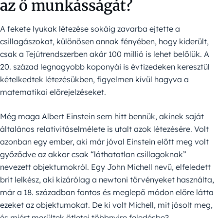
az ő munkásságát?
A fekete lyukak létezése sokáig zavarba ejtette a
csillagászokat, különösen annak fényében, hogy kiderült,
csak a Tejútrendszerben akár 100 millió is lehet belőlük. A
20. század legnagyobb koponyái is évtizedeken keresztül
kételkedtek létezésükben, figyelmen kívül hagyva a
matematikai előrejelzéseket.
Még maga Albert Einstein sem hitt bennük, akinek saját
általános relativitáselmélete is utalt azok létezésére. Volt
azonban egy ember, aki már jóval Einstein előtt meg volt
győződve az akkor csak “láthatatlan csillagoknak”
nevezett objektumokról. Egy John Michell nevű, elfeledett
brit lelkész, aki kizárólag a newtoni törvényeket használta,
már a 18. században fontos és meglepő módon előre látta
ezeket az objektumokat. De ki volt Michell, mit jósolt meg,
és miért merültek ötletei többnyire feledésbe?