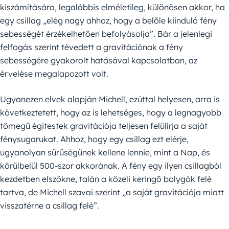
kiszámítására, legalábbis elméletileg, különösen akkor, ha
egy csillag „elég nagy ahhoz, hogy a belőle kiinduló fény
sebességét érzékelhetően befolyásolja”. Bár a jelenlegi
felfogás szerint tévedett a gravitációnak a fény
sebességére gyakorolt hatásával kapcsolatban, az
érvelése megalapozott volt.
Ugyanezen elvek alapján Michell, ezúttal helyesen, arra is
következtetett, hogy az is lehetséges, hogy a legnagyobb
tömegű égitestek gravitációja teljesen felülírja a saját
fénysugarukat. Ahhoz, hogy egy csillag ezt elérje,
ugyanolyan sűrűségűnek kellene lennie, mint a Nap, és
körülbelül 500-szor akkorának. A fény egy ilyen csillagból
kezdetben elszökne, talán a közeli keringő bolygók felé
tartva, de Michell szavai szerint „a saját gravitációja miatt
visszatérne a csillag felé”.