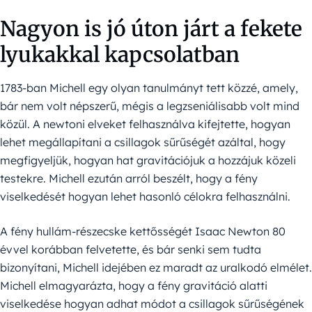
Nagyon is jó úton járt a fekete
lyukakkal kapcsolatban
1783-ban Michell egy olyan tanulmányt tett közzé, amely,
bár nem volt népszerű, mégis a legzseniálisabb volt mind
közül. A newtoni elveket felhasználva kifejtette, hogyan
lehet megállapítani a csillagok sűrűségét azáltal, hogy
megfigyeljük, hogyan hat gravitációjuk a hozzájuk közeli
testekre. Michell ezután arról beszélt, hogy a fény
viselkedését hogyan lehet hasonló célokra felhasználni.
A fény hullám-részecske kettősségét Isaac Newton 80
évvel korábban felvetette, és bár senki sem tudta
bizonyítani, Michell idejében ez maradt az uralkodó elmélet.
Michell elmagyarázta, hogy a fény gravitáció alatti
viselkedése hogyan adhat módot a csillagok sűrűségének