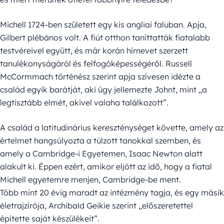
Michell 1724-ben született egy kis angliai faluban. Apja,
Gilbert plébános volt. A fiút otthon taníttatták fiatalabb
testvéreivel együtt, és már korán hírnevet szerzett
tanulékonyságáról és felfogóképességéről. Russell
McCormmach történész szerint apja szívesen idézte a
család egyik barátját, aki úgy jellemezte Johnt, mint „a
legtisztább elmét, akivel valaha találkozott”.
A család a latitudinárius kereszténységet követte, amely az
értelmet hangsúlyozta a túlzott tanokkal szemben, és
amely a Cambridge-i Egyetemen, Isaac Newton alatt
alakult ki. Éppen ezért, amikor eljött az idő, hogy a fiatal
Michell egyetemre menjen, Cambridge-be ment.
Több mint 20 évig maradt az intézmény tagja, és egy másik
életrajzírója, Archibald Geikie szerint „előszeretettel
építette saját készülékeit”.