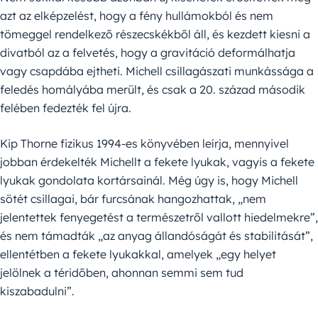
azt az elképzelést, hogy a fény hullámokból és nem
tömeggel rendelkező részecskékből áll, és kezdett kiesni a
divatból az a felvetés, hogy a gravitáció deformálhatja
vagy csapdába ejtheti. Michell csillagászati munkássága a
feledés homályába merült, és csak a 20. század második
felében fedezték fel újra.
Kip Thorne fizikus 1994-es könyvében leírja, mennyivel
jobban érdekelték Michellt a fekete lyukak, vagyis a fekete
lyukak gondolata kortársainál. Még úgy is, hogy Michell
sötét csillagai, bár furcsának hangozhattak, „nem
jelentettek fenyegetést a természetről vallott hiedelmekre”,
és nem támadták „az anyag állandóságát és stabilitását”,
ellentétben a fekete lyukakkal, amelyek „egy helyet
jelölnek a téridőben, ahonnan semmi sem tud
kiszabadulni”.