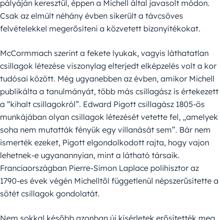
pályáján keresztül, éppen a Michell által javasolt módon.
Csak az elmúlt néhány évben sikerült a távcsöves
felvételekkel megerősíteni a közvetett bizonyítékokat.
McCormmach szerint a fekete lyukak, vagyis láthatatlan
csillagok létezése viszonylag elterjedt elképzelés volt a kor
tudósai között. Még ugyanebben az évben, amikor Michell
publikálta a tanulmányát, több más csillagász is értekezett
a “kihalt csillagokról”. Edward Pigott csillagász 1805-ös
munkájában olyan csillagok létezését vetette fel, „amelyek
soha nem mutatták fényük egy villanását sem”. Bár nem
ismerték ezeket, Pigott elgondolkodott rajta, hogy vajon
lehetnek-e ugyanannyian, mint a látható társaik.
Franciaországban Pierre-Simon Laplace polihisztor az
1790-es évek végén Michelltől függetlenül népszerűsítette a
sötét csillagok gondolatát.
Nem sokkal később azonban új kísérletek erősítették meg