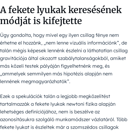
A fekete lyukak keresésének
módját is kifejtette
Úgy gondolta, hogy mivel egy ilyen csillag fénye nem
érhetne el hozzánk, „nem lenne vizuális információnk”, de
talán mégis képesek lennénk észlelni a láthatatlan csillag
gravitációja által okozott szabálytalanságokból, amiket
más közeli testek pályáján figyelhetnénk meg, és
„ammelyek semmilyen más hipotézis alapján nem
lennének megmagyarázhatók”.
Ezek a spekulációk talán a legjobb megközelítést
tartalmazzák a fekete lyukak newtoni fizika alapján
lehetséges definíciójához, nem is beszélve az
azonosításukra szolgáló munkamódszer vázlatáról. Több
fekete lyukat is észleltek már a szomszédos csillagok