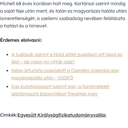
Michell 68 éves korában halt meg. Kortársai szerint mindig
a saját feje után ment, és talán ez magyarázza halála utáni
ismeretlenségét, a szellemi szabadság nevében feláldozta
a hatást és a hírnevet.
Érdemes elolvasni:
A tudósok szerint a Hold sötét zugaiban ott lapul az
élet – de vajon mi vittük oda?
Négy űrturista csapódott a Csendes-óceánba egy
magánrepülés után – VIDEÓ
Egy kutatócsoport szerint egy, a húrelméletet
alátámasztó bizonyítékot figyeltek meg
Címkék:
Egyesült Királyság
fizika
tudomány
vallás