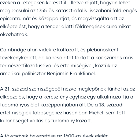
ezeken a rétegeken keresztül. Illetve rájött, hogyan lehet
megbecsülni az 1755-ös katasztrofális lisszaboni földrengés
epicentrumát és középpontját, és megvizsgálta azt az
elképzelést, hogy a tenger alatti földrengések cunamikat
okozhatnak.
Cambridge után vidékre költözött, és plébánosként
tevékenykedett, de kapcsolatot tartott a kor számos más
természetfilozófusával és értelmiségivel, köztük az
amerikai polihisztor Benjamin Franklinnel.
A 21. század szemszögéből nézve meglepőnek tűnhet az az
elképzelés, hogy a keresztény egyház egy alkalmazottja a
tudományos élet középpontjában áll. De a 18. századi
értelmiségiek többségéhez hasonlóan Michell sem tett
különbséget vallás és tudomány között.
A távcsövek bevezetése az 1600-as évek elején