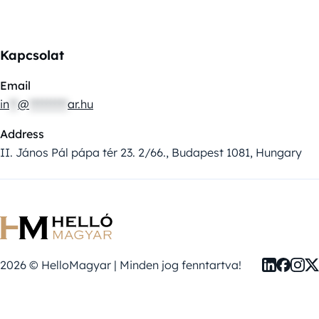
Kapcsolat
Email
in
**
@
*********
ar.hu
Address
II. János Pál pápa tér 23. 2/66., Budapest 1081, Hungary
2026 © HelloMagyar | Minden jog fenntartva!