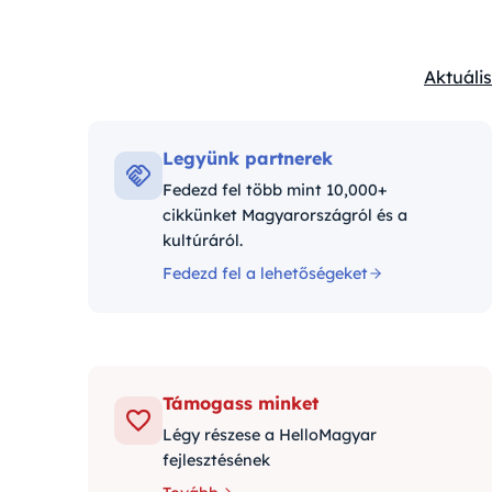
Aktuális
Kategór
Legyünk partnerek
Fedezd fel több mint 10,000+
cikkünket Magyarországról és a
kultúráról.
Fedezd fel a lehetőségeket
Támogass minket
Légy részese a HelloMagyar
fejlesztésének