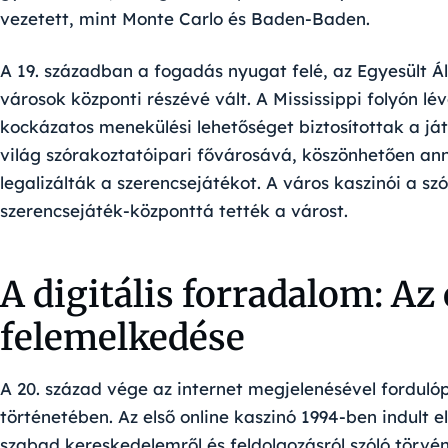
vezetett, mint Monte Carlo és Baden-Baden.
A 19. században a fogadás nyugat felé, az Egyesült Á
városok központi részévé vált. A Mississippi folyón lé
kockázatos menekülési lehetőséget biztosítottak a já
világ szórakoztatóipari fővárosává, köszönhetően a
legalizálták a szerencsejátékot. A város kaszinói a sz
szerencsejáték-központtá tették a várost.
A digitális forradalom: Az
felemelkedése
A 20. század vége
az internet megjelenésével fordulóp
történetében
. Az első online kaszinó 1994-ben indult 
szabad kereskedelemről és feldolgozásról szóló törvén