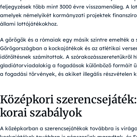
feljegyzések több mint 3000 évre visszamenőleg. A lot
amelyek némelyikét kormányzati projektek finanszíro
állami lottójátékokhoz.
A görögök és a rómaiak egy másik szintre emelték a 
Görögországban a kockajátékok és az atlétikai vers
időtöltésnek számítottak. A szórakozásszeretetükről 
gladiátorviadalokig a fogadások különböző formáit 
a fogadási törvények, és akiket illegális részvételen 
Középkori szerencsejáték:
korai szabályok
A középkorban a szerencsejátékok továbbra is virágoz
kockajátékok továbbra is népszerűek maradtak, és 