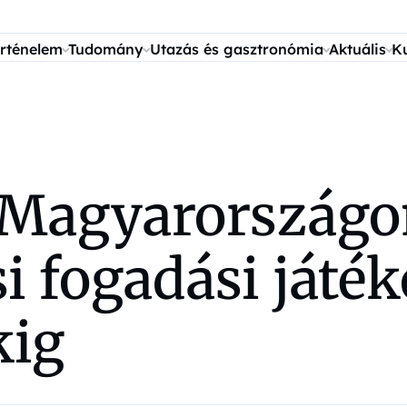
rténelem
Tudomány
Utazás és gasztronómia
Aktuális
K
 Magyarországo
i fogadási játé
kig