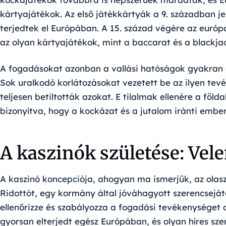
kártyajátékok. Az első játékkártyák a 9. században j
terjedtek el Európában. A 15. század végére az euró
az olyan kártyajátékok, mint a baccarat és a blackja
A fogadásokat azonban a vallási hatóságok gyakran el
Sok uralkodó korlátozásokat vezetett be az ilyen te
teljesen betiltották azokat. E tilalmak ellenére a föld
bizonyítva, hogy a kockázat és a jutalom iránti ember
A kaszinók születése: Vel
A kaszinó koncepciója, ahogyan ma ismerjük, az olasz
Ridottót, egy kormány által jóváhagyott szerencseját
ellenőrizze és szabályozza a fogadási tevékenységet a
gyorsan elterjedt egész Európában, és olyan híres sz