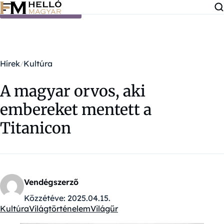
Ugrás a tartalomra
Hírek
Kultúra
A magyar orvos, aki
embereket mentett a
Titanicon
Vendégszerző
Közzétéve:
2025.04.15.
Kultúra
Világtörténelem
Világűr
Kategóriák: