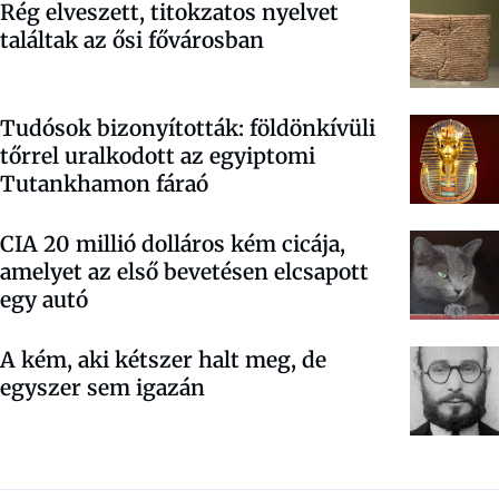
Rég elveszett, titokzatos nyelvet
találtak az ősi fővárosban
Tudósok bizonyították: földönkívüli
tőrrel uralkodott az egyiptomi
Tutankhamon fáraó
CIA 20 millió dolláros kém cicája,
amelyet az első bevetésen elcsapott
egy autó
A kém, aki kétszer halt meg, de
egyszer sem igazán