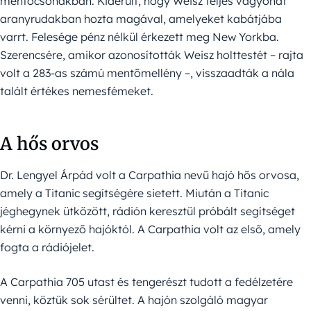
mentőcsónakban. Kiderült, hogy Weisz teljes vagyonát
aranyrudakban hozta magával, amelyeket kabátjába
varrt. Felesége pénz nélkül érkezett meg New Yorkba.
Szerencsére, amikor azonosították Weisz holttestét – rajta
volt a 283-as számú mentőmellény –, visszaadták a nála
talált értékes nemesfémeket.
A hős orvos
Dr. Lengyel Árpád volt a Carpathia nevű hajó hős orvosa,
amely a Titanic segítségére sietett. Miután a Titanic
jéghegynek ütközött, rádión keresztül próbált segítséget
kérni a környező hajóktól. A Carpathia volt az első, amely
fogta a rádiójelet.
A Carpathia 705 utast és tengerészt tudott a fedélzetére
venni, köztük sok sérültet. A hajón szolgáló magyar