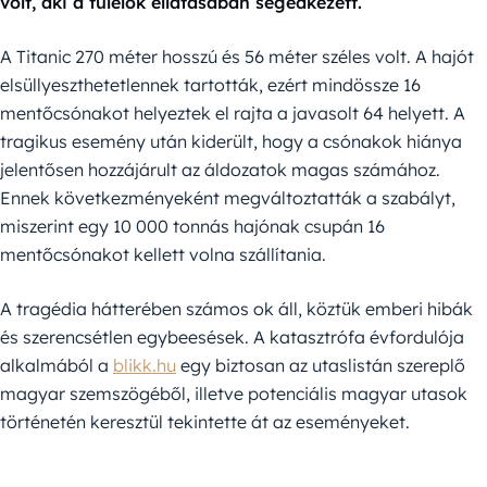
volt, aki a túlélők ellátásában segédkezett.
A Titanic 270 méter hosszú és 56 méter széles volt. A hajót
elsüllyeszthetetlennek tartották, ezért mindössze 16
mentőcsónakot helyeztek el rajta a javasolt 64 helyett. A
tragikus esemény után kiderült, hogy a csónakok hiánya
jelentősen hozzájárult az áldozatok magas számához.
Ennek következményeként megváltoztatták a szabályt,
miszerint egy 10 000 tonnás hajónak csupán 16
mentőcsónakot kellett volna szállítania.
A tragédia hátterében számos ok áll, köztük emberi hibák
és szerencsétlen egybeesések. A katasztrófa évfordulója
alkalmából a
blikk.hu
egy biztosan az utaslistán szereplő
magyar szemszögéből, illetve potenciális magyar utasok
történetén keresztül tekintette át az eseményeket.