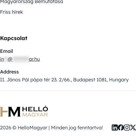
Magyarország Bemutatása
Friss hírek
Kapcsolat
Email
in
**
@
*********
ar.hu
Address
II. János Pál pápa tér 23. 2/66., Budapest 1081, Hungary
2026 © HelloMagyar | Minden jog fenntartva!