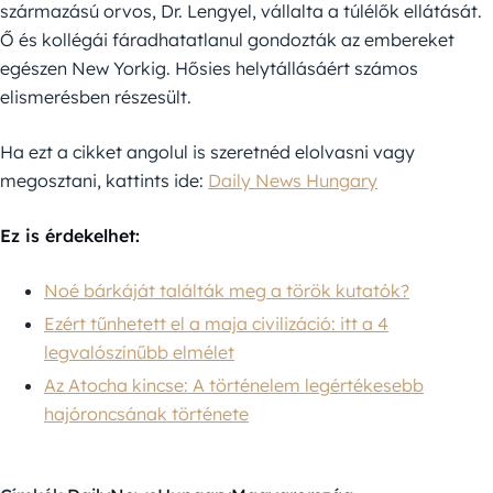
származású orvos, Dr. Lengyel, vállalta a túlélők ellátását.
Ő és kollégái fáradhatatlanul gondozták az embereket
egészen New Yorkig. Hősies helytállásáért számos
elismerésben részesült.
Ha ezt a cikket angolul is szeretnéd elolvasni vagy
megosztani, kattints ide:
Daily News Hungary
Ez is érdekelhet:
Noé bárkáját találták meg a török kutatók?
Ezért tűnhetett el a maja civilizáció: itt a 4
legvalószínűbb elmélet
Az Atocha kincse: A történelem legértékesebb
hajóroncsának története