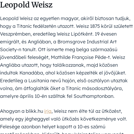
Leopold Weisz
Leopold Weisz az egyetlen magyar, akiről biztosan tudjuk,
hogy a Titanic fedélzetén utazott. Weisz 1875 körül született
Veszprémben, eredetileg Weisz Lipótként. 19 évesen
emigrált, és Angliában, a Bromsgrove Industrial Art
Society-n tanult. Ott ismerte meg belga származású
jövendőbeli feleségét, Mathilde Françoise Pëde-t. Weisz
Angliába utazott, hogy találkozzanak, majd közösen
indultak Kanadába, ahol közösen képzelték el jövőjüket.
Eredetileg a Lusitania nevű hajón, első osztályon utaztak
volna, ám átfoglalták őket a Titanic másodosztályára,
amelyre április 10-én szálltak fel Southamptonban.
Ahogyan a blikk.hu
írja
, Weisz nem élte túl az ütközést,
amely egy jégheggyel való ütközés következménye volt.
Felesége azonban helyet kapott a 10-es számú