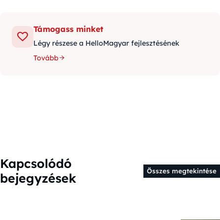
Támogass minket
Légy részese a HelloMagyar fejlesztésének
Tovább
Kapcsolódó
Összes megtekintése
bejegyzések