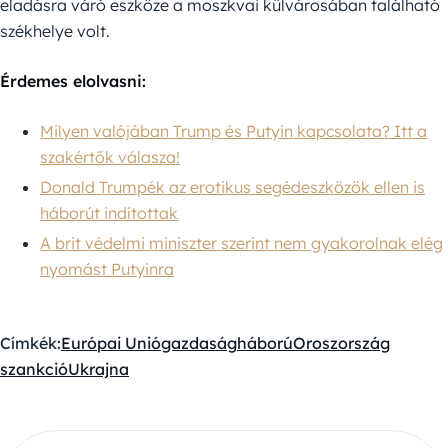
eladásra váró eszköze a moszkvai külvárosában található
székhelye volt.
Érdemes elolvasni:
Milyen valójában Trump és Putyin kapcsolata? Itt a
szakértők válasza!
Donald Trumpék az erotikus segédeszközök ellen is
háborút indítottak
A brit védelmi miniszter szerint nem gyakorolnak elég
nyomást Putyinra
Címkék:
Európai Unió
gazdaság
háború
Oroszország
szankció
Ukrajna