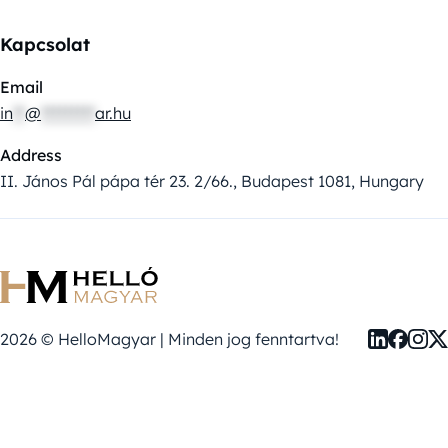
Kapcsolat
Email
in
**
@
*********
ar.hu
Address
II. János Pál pápa tér 23. 2/66., Budapest 1081, Hungary
2026 © HelloMagyar | Minden jog fenntartva!