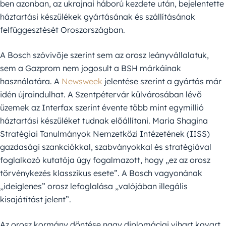
ben azonban, az ukrajnai háború kezdete után, bejelentette
háztartási készülékek gyártásának és szállításának
felfüggesztését Oroszországban.
A Bosch szóvivője szerint sem az orosz leányvállalatuk,
sem a Gazprom nem jogosult a BSH márkáinak
használatára. A
Newsweek
jelentése szerint a gyártás már
idén újraindulhat. A Szentpétervár külvárosában lévő
üzemek az Interfax szerint évente több mint egymillió
háztartási készüléket tudnak előállítani. Maria Shagina
Stratégiai Tanulmányok Nemzetközi Intézetének (IISS)
gazdasági szankciókkal, szabványokkal és stratégiával
foglalkozó kutatója úgy fogalmazott, hogy „ez az orosz
törvénykezés klasszikus esete”. A Bosch vagyonának
„ideiglenes” orosz lefoglalása „valójában illegális
kisajátítást jelent”.
Az orosz kormány döntése nagy diplomáciai vihart kavart.