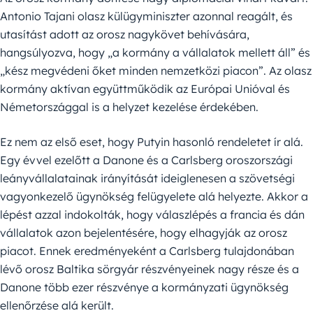
Antonio Tajani olasz külügyminiszter azonnal reagált, és
utasítást adott az orosz nagykövet behívására,
hangsúlyozva, hogy „a kormány a vállalatok mellett áll” és
„kész megvédeni őket minden nemzetközi piacon”. Az olasz
kormány aktívan együttműködik az Európai Unióval és
Németországgal is a helyzet kezelése érdekében.
Ez nem az első eset, hogy Putyin hasonló rendeletet ír alá.
Egy évvel ezelőtt a Danone és a Carlsberg oroszországi
leányvállalatainak irányítását ideiglenesen a szövetségi
vagyonkezelő ügynökség felügyelete alá helyezte. Akkor a
lépést azzal indokolták, hogy válaszlépés a francia és dán
vállalatok azon bejelentésére, hogy elhagyják az orosz
piacot. Ennek eredményeként a Carlsberg tulajdonában
lévő orosz Baltika sörgyár részvényeinek nagy része és a
Danone több ezer részvénye a kormányzati ügynökség
ellenőrzése alá került.