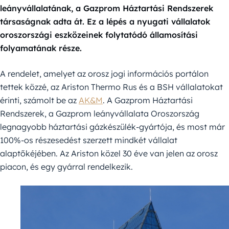
leányvállalatának, a Gazprom Háztartási Rendszerek
társaságnak adta át. Ez a lépés a nyugati vállalatok
oroszországi eszközeinek folytatódó államosítási
folyamatának része.
A rendelet, amelyet az orosz jogi információs portálon
tettek közzé, az Ariston Thermo Rus és a BSH vállalatokat
érinti, számolt be az
AK&M
. A Gazprom Háztartási
Rendszerek, a Gazprom leányvállalata Oroszország
legnagyobb háztartási gázkészülék-gyártója, és most már
100%-os részesedést szerzett mindkét vállalat
alaptőkéjében. Az Ariston közel 30 éve van jelen az orosz
piacon, és egy gyárral rendelkezik.