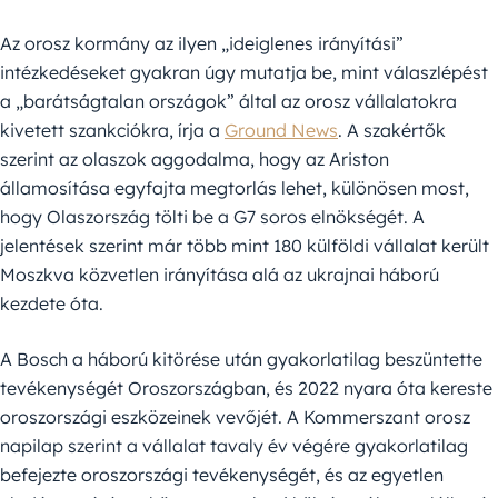
Az orosz kormány az ilyen „ideiglenes irányítási”
intézkedéseket gyakran úgy mutatja be, mint válaszlépést
a „barátságtalan országok” által az orosz vállalatokra
kivetett szankciókra, írja a
Ground News
. A szakértők
szerint az olaszok aggodalma, hogy az Ariston
államosítása egyfajta megtorlás lehet, különösen most,
hogy Olaszország tölti be a G7 soros elnökségét. A
jelentések szerint már több mint 180 külföldi vállalat került
Moszkva közvetlen irányítása alá az ukrajnai háború
kezdete óta.
A Bosch a háború kitörése után gyakorlatilag beszüntette
tevékenységét Oroszországban, és 2022 nyara óta kereste
oroszországi eszközeinek vevőjét. A Kommerszant orosz
napilap szerint a vállalat tavaly év végére gyakorlatilag
befejezte oroszországi tevékenységét, és az egyetlen