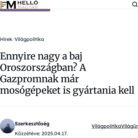
Ugrás a tartalomra
Hírek
Világpolitika
Ennyire nagy a baj
Oroszországban? A
Gazpromnak már
mosógépeket is gyártania kell
Szerkesztőség
Világpolitika
Világűr
Kategóriák:
Közzétéve:
2025.04.17.