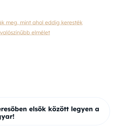
ták meg, mint ahol eddig keresték
egvalószínűbb elmélet
eresőben elsők között legyen a
yar!