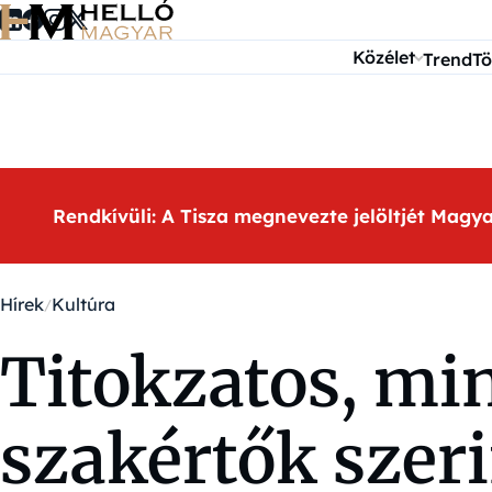
Ugrás a tartalomra
Közélet
Trend
Tö
Rendkívüli: A Tisza megnevezte jelöltjét Magy
Hírek
Kultúra
Titokzatos, mi
szakértők szer