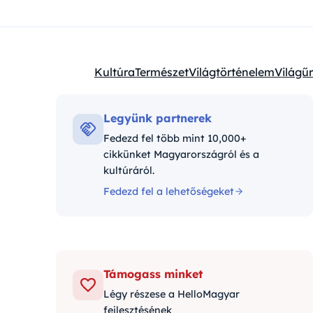
Kultúra
Természet
Világtörténelem
Világűr
Kategóriák:
Legyünk partnerek
Fedezd fel több mint 10,000+
cikkünket Magyarországról és a
kultúráról.
Fedezd fel a lehetőségeket
Támogass minket
Légy részese a HelloMagyar
fejlesztésének