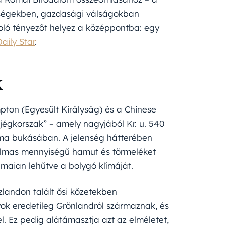
ereségekben, gazdasági válságokban
koló tényezőt helyez a középpontba: egy
aily Star
.
k
pton (Egyesült Királyság) és a Chinese
 jégkorszak” – amely nagyjából Kr. u. 540
Róma bukásában. A jelenség hátterében
atalmas mennyiségű hamut és törmeléket
ámaian lehűtve a bolygó klímáját.
Izlandon talált ősi kőzetekben
lyok eredetileg Grönlandról származnak, és
l. Ez pedig alátámasztja azt az elméletet,