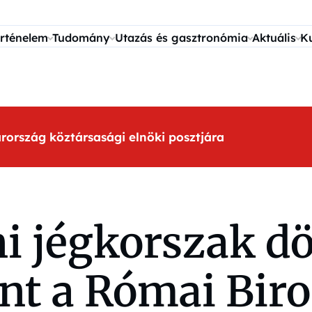
rténelem
Tudomány
Utazás és gasztronómia
Aktuális
K
arország köztársasági elnöki posztjára
ni jégkorszak d
int a Római Bir