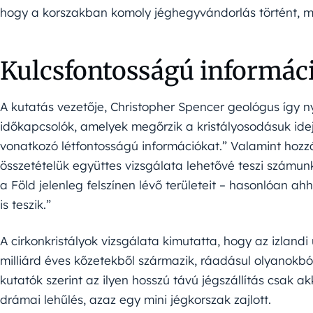
hogy a korszakban komoly jéghegyvándorlás történt, m
Kulcsfontosságú informác
A kutatás vezetője, Christopher Spencer geológus így n
időkapcsolók, amelyek megőrzik a kristályosodásuk idej
vonatkozó létfontosságú információkat.” Valamint hozzát
összetételük együttes vizsgálata lehetővé teszi számu
a Föld jelenleg felszínen lévő területeit – hasonlóan a
is teszik.”
A cirkonkristályok vizsgálata kimutatta, hogy az izlan
milliárd éves kőzetekből származik, ráadásul olyanokb
kutatók szerint az ilyen hosszú távú jégszállítás csak 
drámai lehűlés, azaz egy mini jégkorszak zajlott.