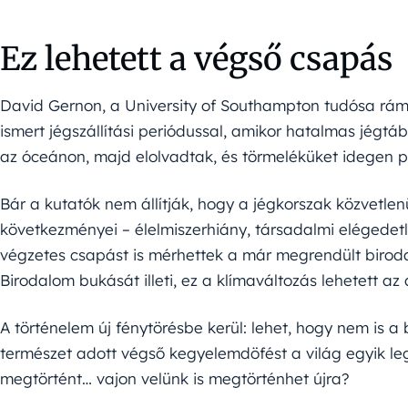
Ez lehetett a végső csapás
David Gernon, a University of Southampton tudósa rám
ismert jégszállítási periódussal, amikor hatalmas jégtáb
az óceánon, majd elolvadtak, és törmeléküket idegen p
Bár a kutatók nem állítják, hogy a jégkorszak közvetle
következményei – élelmiszerhiány, társadalmi elégede
végzetes csapást is mérhettek a már megrendült birod
Birodalom bukását illeti, ez a klímaváltozás lehetett a
A történelem új fénytörésbe kerül: lehet, hogy nem is 
természet adott végső kegyelemdöfést a világ egyik 
megtörtént… vajon velünk is megtörténhet újra?