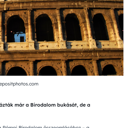
depositphotos.com
ázták már a Birodalom bukását, de a
 a Római Birodalom összeomlásához – a