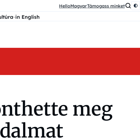
HelloMagyar
Támogass minket
ultúra
in English
önthette meg
odalmat