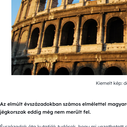
Kiemelt kép: 
Az elmúlt évszázadokban számos elmélettel magyar
jégkorszak eddig még nem merült fel.
Évszázadok óta kutatják tudósok, hogy mi vezethetett