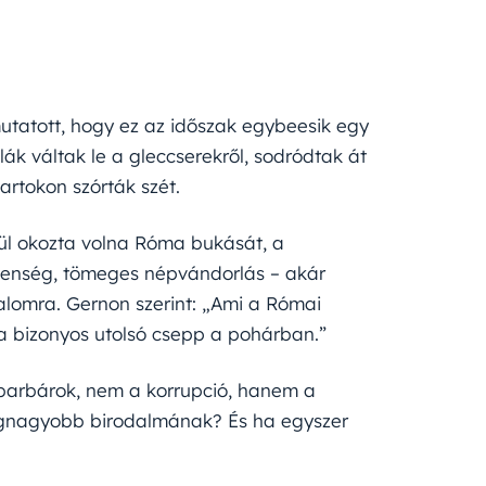
utatott, hogy ez az időszak egybeesik egy
lák váltak le a gleccserekről, sodródtak át
artokon szórták szét.
nül okozta volna Róma bukását, a
tlenség, tömeges népvándorlás – akár
alomra. Gernon szerint: „Ami a Római
z a bizonyos utolsó csepp a pohárban.”
a barbárok, nem a korrupció, hanem a
legnagyobb birodalmának? És ha egyszer