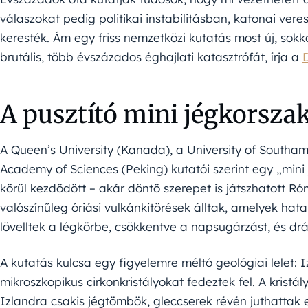
válaszokat pedig politikai instabilitásban, katonai v
keresték. Ám egy friss nemzetközi kutatás most új, sok
brutális, több évszázados éghajlati katasztrófát, írja a
D
A pusztító mini jégkorsza
A Queen’s University (Kanada), a University of Southam
Academy of Sciences (Peking) kutatói szerint egy „mini
körül kezdődött – akár döntő szerepet is játszhatott 
valószínűleg óriási vulkánkitörések álltak, amelyek h
lövelltek a légkörbe, csökkentve a napsugárzást, és dr
A kutatás kulcsa egy figyelemre méltó geológiai lelet: 
mikroszkopikus cirkonkristályokat fedeztek fel. A kristá
Izlandra csakis jégtömbök, gleccserek révén juthattak e