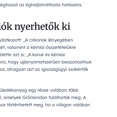
éghozzá az éghajlatváltozás hatására.
iók nyerhetők ki
yilatkozott: „A cirkonok lényegében
ét, valamint a kémiai összetételükre
ette azt is: „A koruk és kémiai
nkra, hogy ujjlenyomatszerűen beazonosítsuk
hhoz, ahogyan azt az igazságügyi szakértők
di üledékanyag egy része valóban több
ól, amelyek Grönlandon találhatók meg. A
akkor történhetett meg, ha a világon valóban