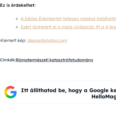
Ez is érdekelhet:
A bibliai Édenkertet teljesen máshol találhat
Ezért tűnhetett el a maja civilizáció: itt a 4 l
Kiemelt kép:
depositphotos.com
Címkék:
Róma
természeti katasztrófa
tudomány
Itt állíthatod be, hogy a Google k
HelloMag