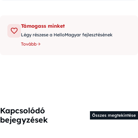
Támogass minket
Légy részese a HelloMagyar fejlesztésének
Tovább
Kapcsolódó
Összes megtekintése
bejegyzések