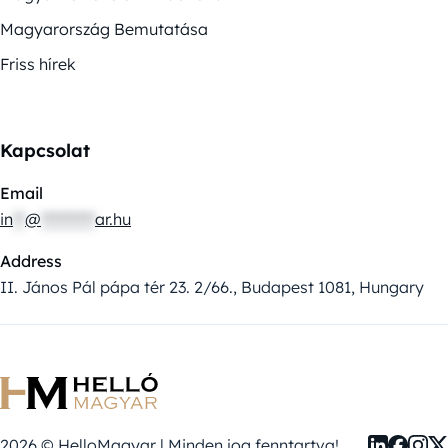
Magyarország Bemutatása
Friss hírek
Kapcsolat
Email
in
**
@
*********
ar.hu
Address
II. János Pál pápa tér 23. 2/66., Budapest 1081, Hungary
2026 © HelloMagyar | Minden jog fenntartva!