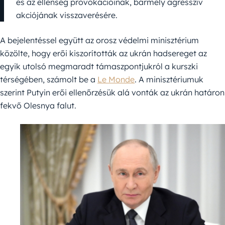
és az ellenség provokációinak, bármely agresszív
akciójának visszaverésére.
A bejelentéssel együtt az orosz védelmi minisztérium
közölte, hogy erői kiszorították az ukrán hadsereget az
egyik utolsó megmaradt támaszpontjukról a kurszki
térségében, számolt be a
Le Monde
. A minisztériumuk
szerint Putyin erői ellenőrzésük alá vonták az ukrán határon
fekvő Olesnya falut.