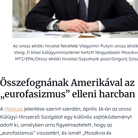
Az orosz elnöki hivatal felvétele Vlagyimir Putyin orosz elnök
Vang Ji kínai külügyminiszterrel tartott tárgyalásán Moszk
MTI/EPA/Orosz elnöki hivatal/Szputnyik pool/Grigorij Szis
Összefognának Amerikával az
„eurofasizmus” elleni harcban
A
Meduza
jelentése szerint szerdán, április 16-án az orosz
Külügyi Hírszerző Szolgálat egy különös sajtóközleményt
adott ki, amelyben arra figyelmeztetett, hogy az
„eurofasizmus” visszatért, és ismét „Moszkva és