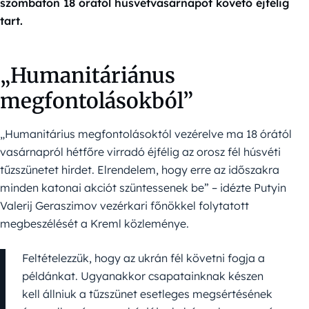
szombaton 18 órától húsvétvasárnapot követő éjfélig
tart.
„Humanitáriánus
megfontolásokból”
„Humanitárius megfontolásoktól vezérelve ma 18 órától
vasárnapról hétfőre virradó éjfélig az orosz fél húsvéti
tűzszünetet hirdet. Elrendelem, hogy erre az időszakra
minden katonai akciót szüntessenek be” – idézte Putyin
Valerij Geraszimov vezérkari főnökkel folytatott
megbeszélését a Kreml közleménye.
Feltételezzük, hogy az ukrán fél követni fogja a
példánkat. Ugyanakkor csapatainknak készen
kell állniuk a tűzszünet esetleges megsértésének