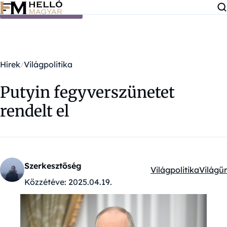
Ugrás a tartalomra
Hírek
Világpolitika
Putyin fegyverszünetet
rendelt el
Szerkesztőség
Világpolitika
Világűr
Kategóriák:
Közzétéve:
2025.04.19.