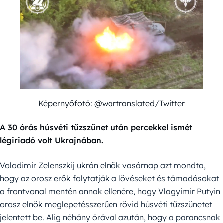
Képernyőfotó: @wartranslated/Twitter
A 30 órás húsvéti tűzszünet után percekkel ismét
légiriadó volt Ukrajnában.
Volodimir Zelenszkij ukrán elnök vasárnap azt mondta,
hogy az orosz erők folytatják a lövéseket és támadásokat
a frontvonal mentén annak ellenére, hogy Vlagyimir Putyin
orosz elnök meglepetésszerűen rövid húsvéti tűzszünetet
jelentett be. Alig néhány órával azután, hogy a parancsnak