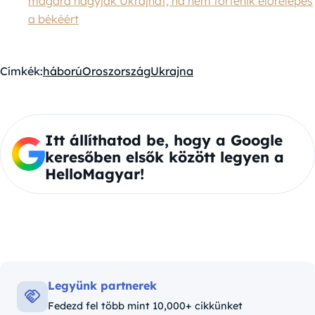
magára hagyják Ukrajnát, ha nem történik előrelépés
a békéért
Címkék:
háború
Oroszország
Ukrajna
Itt állíthatod be, hogy a Google
keresőben elsők között legyen a
HelloMagyar!
Legyünk partnerek
Fedezd fel több mint 10,000+ cikkünket