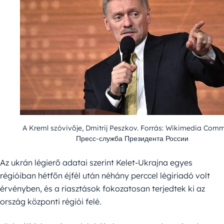
A Kreml szóvivője, Dmitrij Peszkov. Forrás: Wikimedia Com
Пресс-служба Президента России
Az ukrán légierő adatai szerint Kelet-Ukrajna egyes
régióiban hétfőn éjfél után néhány perccel légiriadó volt
érvényben, és a riasztások fokozatosan terjedtek ki az
ország központi régiói felé.