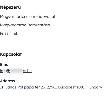
Népszerű
Magyar történelem – idővonal
Magyarország Bemutatása
Friss hírek
Kapcsolat
Email
in
**
@
*********
ar.hu
Address
II. János Pál pápa tér 23. 2/66., Budapest 1081, Hungary