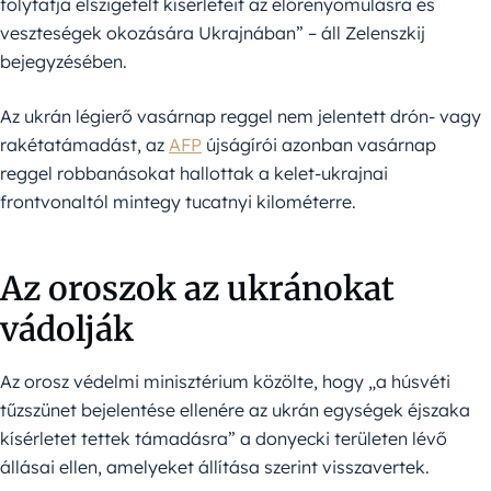
folytatja elszigetelt kísérleteit az előrenyomulásra és
veszteségek okozására Ukrajnában” – áll Zelenszkij
bejegyzésében.
Az ukrán légierő vasárnap reggel nem jelentett drón- vagy
rakétatámadást, az
AFP
újságírói azonban vasárnap
reggel robbanásokat hallottak a kelet-ukrajnai
frontvonaltól mintegy tucatnyi kilométerre.
Az oroszok az ukránokat
vádolják
Az orosz védelmi minisztérium közölte, hogy „a húsvéti
tűzszünet bejelentése ellenére az ukrán egységek éjszaka
kísérletet tettek támadásra” a donyecki területen lévő
állásai ellen, amelyeket állítása szerint visszavertek.