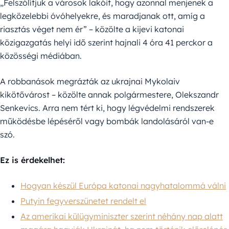
„Felszólítjuk a városok lakóit, hogy azonnal menjenek a
legközelebbi óvóhelyekre, és maradjanak ott, amíg a
riasztás véget nem ér” – közölte a kijevi katonai
közigazgatás helyi idő szerint hajnali 4 óra 41 perckor a
közösségi médiában.
A robbanások megrázták az ukrajnai Mykolaiv
kikötővárost – közölte annak polgármestere, Olekszandr
Senkevics. Arra nem tért ki, hogy légvédelmi rendszerek
működésbe lépéséről vagy bombák landolásáról van-e
szó.
Ez is érdekelhet:
Hogyan készül Európa katonai nagyhatalommá válni
Putyin fegyverszünetet rendelt el
Az amerikai külügyminiszter szerint néhány nap alatt