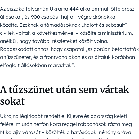
Az éjszaka folyamán Ukrajna 444 alkalommal lőtte orosz
állásokat, és 900 csapást hajtott végre drónokkal –
közölte. Ezeknek a támadásoknak „halott és sebesült”
civilek voltak a következményei – közölte a minisztérium,
anélkül, hogy további részleteket közölt volna.
Ragaszkodott ahhoz, hogy csapatai „szigorúan betartották
a tűzszünetet, és a frontvonalakon és az általuk korábban
elfoglalt állásokban maradtak”.
A tűzszünet után sem vártak
sokat
Ukrajna légiriadót rendelt el Kijevre és az ország keleti
felére, miután hétfőn kora reggel robbanások rázta meg
Mikolajiv városát – közölték a hatóságok, néhány órával