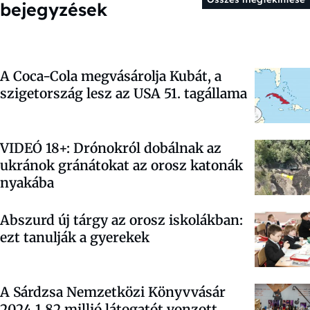
bejegyzések
A Coca-Cola megvásárolja Kubát, a
szigetország lesz az USA 51. tagállama
VIDEÓ 18+: Drónokról dobálnak az
ukránok gránátokat az orosz katonák
nyakába
Abszurd új tárgy az orosz iskolákban:
ezt tanulják a gyerekek
A Sárdzsa Nemzetközi Könyvvásár
2024 1,82 millió látogatót vonzott