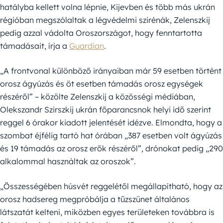
hatályba kellett volna lépnie, Kijevben és több más ukrán
régióban megszólaltak a légvédelmi szirénák, Zelenszkij
pedig azzal vádolta Oroszországot, hogy fenntartotta
támadásait, írja a
Guardian
.
„A frontvonal különböző irányaiban már 59 esetben történt
orosz ágyúzás és öt esetben támadás orosz egységek
részéről” – közölte Zelenszkij a közösségi médiában,
Olekszandr Szirszkij ukrán főparancsnok helyi idő szerint
reggel 6 órakor kiadott jelentését idézve. Elmondta, hogy a
szombat éjfélig tartó hat órában „387 esetben volt ágyúzás
és 19 támadás az orosz erők részéről”, drónokat pedig „290
alkalommal használtak az oroszok”.
„Összességében húsvét reggelétől megállapítható, hogy az
orosz hadsereg megpróbálja a tűzszünet általános
látszatát kelteni, miközben egyes területeken továbbra is