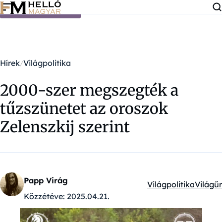
Ugrás a tartalomra
Hírek
Világpolitika
2000-szer megszegték a
tűzszünetet az oroszok
Zelenszkij szerint
Papp Virág
Világpolitika
Világűr
Kategóriák:
Közzétéve:
2025.04.21.