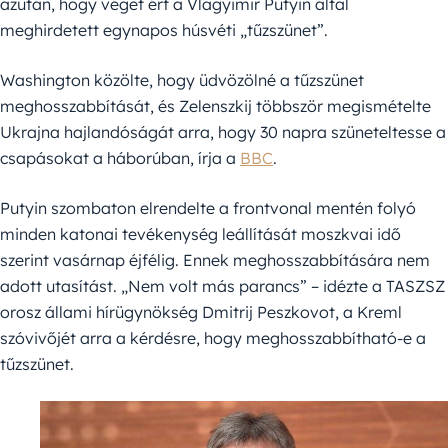
azután, hogy véget ért a Vlagyimir Putyin által
meghirdetett egynapos húsvéti „tűzszünet”.
Washington közölte, hogy üdvözölné a tűzszünet
meghosszabbítását, és Zelenszkij többször megismételte
Ukrajna hajlandóságát arra, hogy 30 napra szüneteltesse a
csapásokat a háborúban, írja a
BBC
.
Putyin szombaton elrendelte a frontvonal mentén folyó
minden katonai tevékenység leállítását moszkvai idő
szerint vasárnap éjfélig. Ennek meghosszabbítására nem
adott utasítást. „Nem volt más parancs” – idézte a TASZSZ
orosz állami hírügynökség Dmitrij Peszkovot, a Kreml
szóvivőjét arra a kérdésre, hogy meghosszabbítható-e a
tűzszünet.