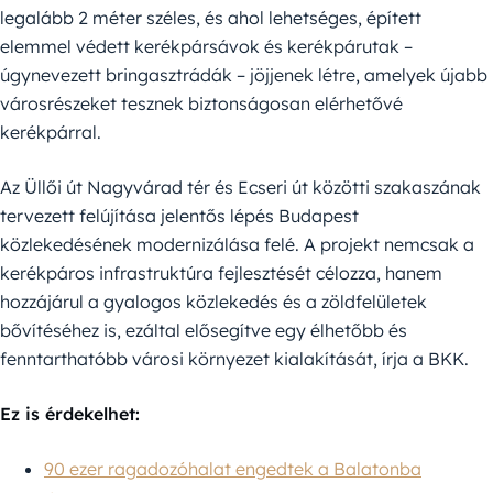
legalább 2 méter széles, és ahol lehetséges, épített
elemmel védett kerékpársávok és kerékpárutak –
úgynevezett bringasztrádák – jöjjenek létre, amelyek újabb
városrészeket tesznek biztonságosan elérhetővé
kerékpárral.
Az Üllői út Nagyvárad tér és Ecseri út közötti szakaszának
tervezett felújítása jelentős lépés Budapest
közlekedésének modernizálása felé. A projekt nemcsak a
kerékpáros infrastruktúra fejlesztését célozza, hanem
hozzájárul a gyalogos közlekedés és a zöldfelületek
bővítéséhez is, ezáltal elősegítve egy élhetőbb és
fenntarthatóbb városi környezet kialakítását, írja a BKK.
Ez is érdekelhet:
90 ezer ragadozóhalat engedtek a Balatonba