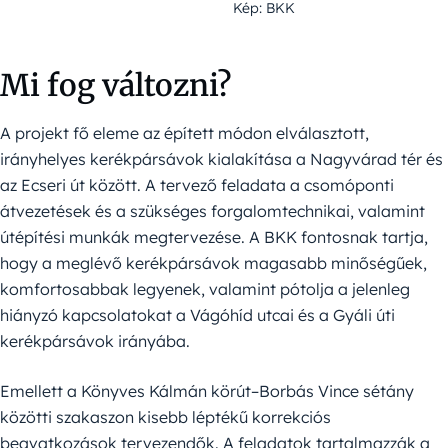
Kép: BKK
Mi fog változni?
A projekt fő eleme az épített módon elválasztott,
irányhelyes kerékpársávok kialakítása a Nagyvárad tér és
az Ecseri út között. A tervező feladata a csomóponti
átvezetések és a szükséges forgalomtechnikai, valamint
útépítési munkák megtervezése. A BKK fontosnak tartja,
hogy a meglévő kerékpársávok magasabb minőségűek,
komfortosabbak legyenek, valamint pótolja a jelenleg
hiányzó kapcsolatokat a Vágóhíd utcai és a Gyáli úti
kerékpársávok irányába.
Emellett a Könyves Kálmán körút–Borbás Vince sétány
közötti szakaszon kisebb léptékű korrekciós
beavatkozások tervezendők. A feladatok tartalmazzák a