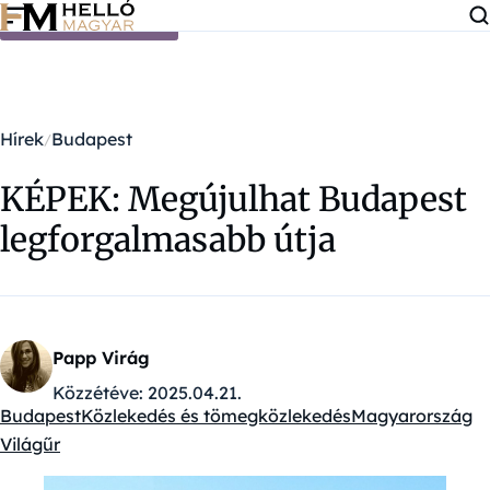
Ugrás a tartalomra
Hírek
Budapest
KÉPEK: Megújulhat Budapest
legforgalmasabb útja
Papp Virág
Közzétéve:
2025.04.21.
Budapest
Közlekedés és tömegközlekedés
Magyarország
Kategóriák:
Világűr