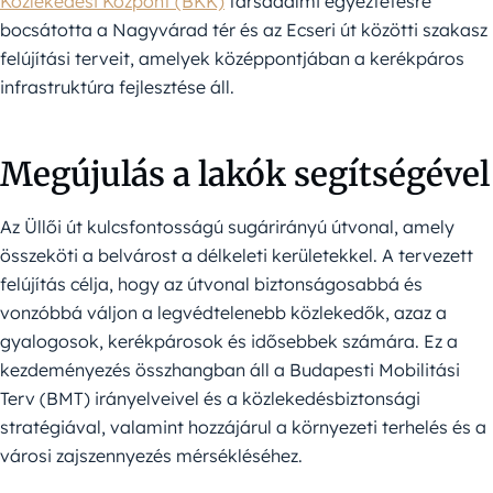
Közlekedési Központ (BKK)
társadalmi egyeztetésre
bocsátotta a Nagyvárad tér és az Ecseri út közötti szakasz
felújítási terveit, amelyek középpontjában a kerékpáros
infrastruktúra fejlesztése áll.
Megújulás a lakók segítségével
Az Üllői út kulcsfontosságú sugárirányú útvonal, amely
összeköti a belvárost a délkeleti kerületekkel. A tervezett
felújítás célja, hogy az útvonal biztonságosabbá és
vonzóbbá váljon a legvédtelenebb közlekedők, azaz a
gyalogosok, kerékpárosok és idősebbek számára. Ez a
kezdeményezés összhangban áll a Budapesti Mobilitási
Terv (BMT) irányelveivel és a közlekedésbiztonsági
stratégiával, valamint hozzájárul a környezeti terhelés és a
városi zajszennyezés mérsékléséhez.