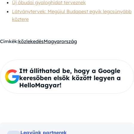
Új óbudai gyaloghidat terveznek
Látványtervek: Megújul Budapest egyik legcsúnyább
köztere
Címkék:
közlekedés
Magyarország
Itt állíthatod be, hogy a Google
keresőben elsők között legyen a
HelloMagyar!
Legyünk partnerek