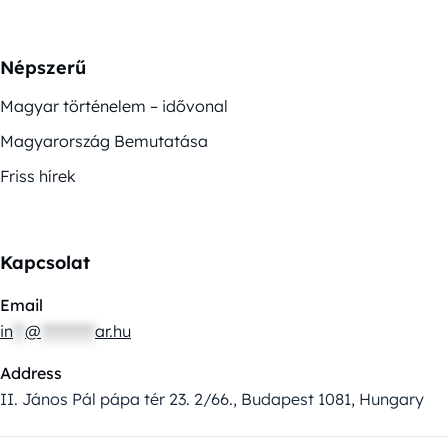
Népszerű
Magyar történelem – idővonal
Magyarország Bemutatása
Friss hírek
Kapcsolat
Email
in
**
@
*********
ar.hu
Address
II. János Pál pápa tér 23. 2/66., Budapest 1081, Hungary