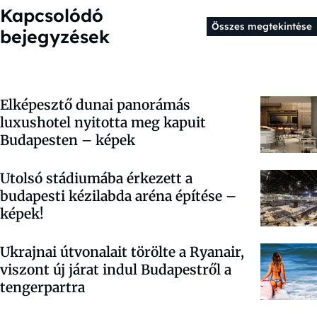
Kapcsolódó
Összes megtekintése
bejegyzések
Elképesztő dunai panorámás
luxushotel nyitotta meg kapuit
Budapesten – képek
Utolsó stádiumába érkezett a
budapesti kézilabda aréna építése –
képek!
Ukrajnai útvonalait törölte a Ryanair,
viszont új járat indul Budapestről a
tengerpartra