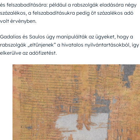
és felszabadítására: például a rabszolgák eladására négy
százalékos, a felszabadításukra pedig öt százalékos adó
volt érvényben.
Gadalias és Saulos úgy manipulálták az ügyeket, hogy a
rabszolgák „eltűnjenek” a hivatalos nyilvántartásokból, így
elkerülve az adófizetést.