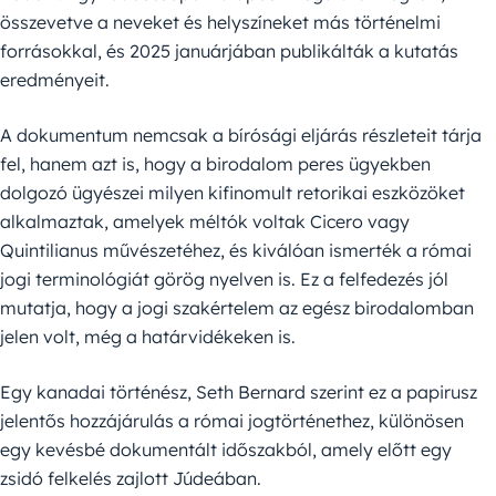
összevetve a neveket és helyszíneket más történelmi
forrásokkal, és 2025 januárjában publikálták a kutatás
eredményeit.
A dokumentum nemcsak a bírósági eljárás részleteit tárja
fel, hanem azt is, hogy a birodalom peres ügyekben
dolgozó ügyészei milyen kifinomult retorikai eszközöket
alkalmaztak, amelyek méltók voltak Cicero vagy
Quintilianus művészetéhez, és kiválóan ismerték a római
jogi terminológiát görög nyelven is. Ez a felfedezés jól
mutatja, hogy a jogi szakértelem az egész birodalomban
jelen volt, még a határvidékeken is.
Egy kanadai történész, Seth Bernard szerint ez a papirusz
jelentős hozzájárulás a római jogtörténethez, különösen
egy kevésbé dokumentált időszakból, amely előtt egy
zsidó felkelés zajlott Júdeában.