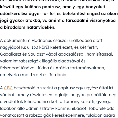
készült egy különös papirusz, amely egy bonyolult
adóelkerülési ügyet tár fel, és betekintést enged az ókori
jogi gyakorlatokba, valamint a társadalmi viszonyokba
a birodalom határvidékén.
A dokumentum Hadrianus császár uralkodása alatt,
nagyjából Kr. u. 130 körül keletkezett, és két férfit,
Gadaliaszt és Sauloszt vádol adócsalással, hamisítással,
valamint rabszolgák illegális eladásával és
felszabadításával Júdea és Arábia tartományokban,
amelyek a mai Izrael és Jordánia.
A
CBC
beszámolója szerint a papirusz egy ügyész által írt
vádirat, amely részletesen taglalja, hogyan próbálták meg
a vádlottak kihasználni a két tartomány közötti, gyenge
lábakon álló adminisztratív kommunikációt. Többféle adó
vonatkozott a rabszolgák kereskedelmére, tulajdonlására