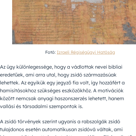
Fotó:
Izraeli Régiségügyi Hatóság
Az ügy különlegessége, hogy a vádlottak nevei bibliai
eredetűek, ami arra utal, hogy zsidó származásúak
lehettek. Az egyikük egy jegyző fia volt, így hozzáfért a
hamisításokhoz szükséges eszközökhöz. A motivációk
között nemcsak anyagi haszonszerzés lehetett, hanem
vallási és társadalmi szempontok is.
A zsidó törvények szerint ugyanis a rabszolgák zsidó
tulajdonos esetén automatikusan zsidóvá váltak, ami