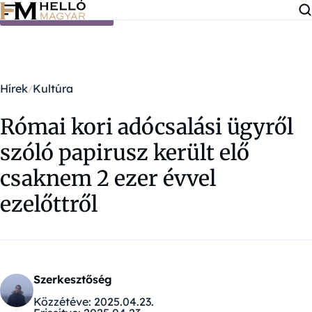
Ugrás a tartalomra
Hírek
Kultúra
Római kori adócsalási ügyről
szóló papirusz került elő
csaknem 2 ezer évvel
ezelőttről
Szerkesztőség
Közzétéve:
2025.04.23.