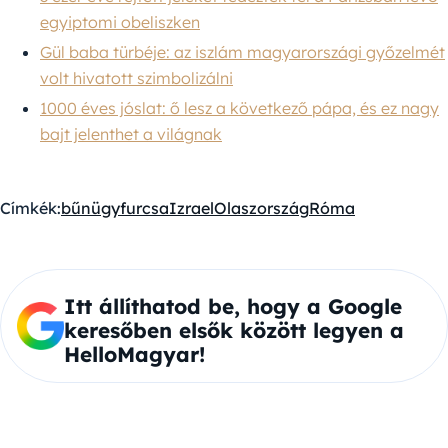
egyiptomi obeliszken
Gül baba türbéje: az iszlám magyarországi győzelmét
volt hivatott szimbolizálni
1000 éves jóslat: ő lesz a következő pápa, és ez nagy
bajt jelenthet a világnak
Címkék:
bűnügy
furcsa
Izrael
Olaszország
Róma
Itt állíthatod be, hogy a Google
keresőben elsők között legyen a
HelloMagyar!