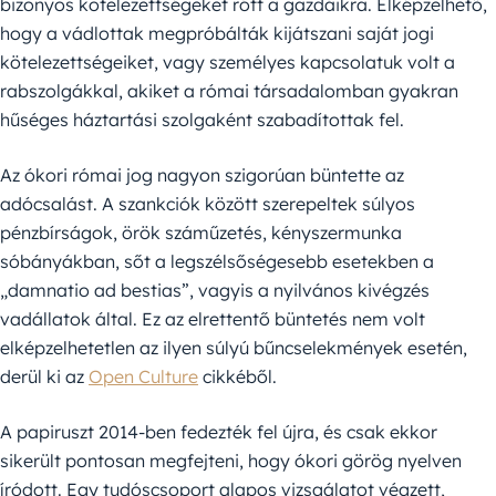
bizonyos kötelezettségeket rótt a gazdáikra. Elképzelhető,
hogy a vádlottak megpróbálták kijátszani saját jogi
kötelezettségeiket, vagy személyes kapcsolatuk volt a
rabszolgákkal, akiket a római társadalomban gyakran
hűséges háztartási szolgaként szabadítottak fel.
Az ókori római jog nagyon szigorúan büntette az
adócsalást. A szankciók között szerepeltek súlyos
pénzbírságok, örök száműzetés, kényszermunka
sóbányákban, sőt a legszélsőségesebb esetekben a
„damnatio ad bestias”, vagyis a nyilvános kivégzés
vadállatok által. Ez az elrettentő büntetés nem volt
elképzelhetetlen az ilyen súlyú bűncselekmények esetén,
derül ki az
Open Culture
cikkéből.
A papiruszt 2014-ben fedezték fel újra, és csak ekkor
sikerült pontosan megfejteni, hogy ókori görög nyelven
íródott. Egy tudóscsoport alapos vizsgálatot végzett,