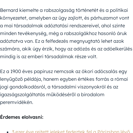
Bernard kiemelte a rabszolgaság történetét és a politikai
környezetet, amelyben az ügy zajlott, és párhuzamot vont
a mai társadalmak adóztatási rendszereivel, ahol szinte
minden tevékenység, még a rabszolgákhoz hasonló áruk
adóztatva van. Ez a felfedezés megnyugtató lehet azok
számára, akik úgy érzik, hogy az adózás és az adóelkerülés
mindig is az emberi társadalmak része volt.
Ez a 1900 éves papirusz nemcsak az ókori adócsalás egy
lenyűgöző példája, hanem egyben értékes forrás a római
jogi gondolkodásról, a társadalmi viszonyokról és az
igazságszolgáltatás működéséről a birodalom
peremvidékén.
Érdemes elolvasni:
3 ezer éve rejtett jeleket fedeztek fel a Párizsban lévő