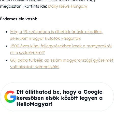
megosztani, kattints ide:
Daily News Hungary
Érdemes elolvasni:
Még a 19. században is élhettek óriáskrokodilok,
sikerüket magyar kutatók vizsgálták
1500 éves kínai feljegyzésekben írnak a magyarokról
és a székelyekről?
Gül baba türbéje: az iszlám magyarországi győzelmét
volt hivatott szimbolizálni
Itt állíthatod be, hogy a Google
keresőben elsők között legyen a
HelloMagyar!