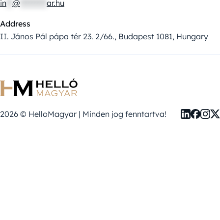
in
**
@
*********
ar.hu
Address
II. János Pál pápa tér 23. 2/66., Budapest 1081, Hungary
2026 © HelloMagyar | Minden jog fenntartva!