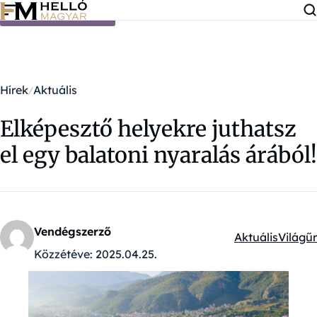
Ugrás a tartalomra
Hírek
Aktuális
Elképesztő helyekre juthatsz
el egy balatoni nyaralás árából!
Vendégszerző
Aktuális
Világűr
Kategóriák:
Közzétéve:
2025.04.25.