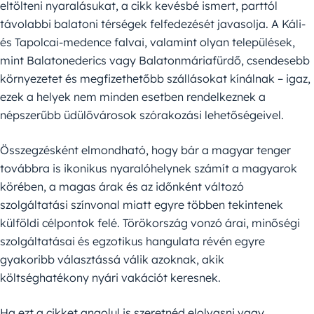
eltölteni nyaralásukat, a cikk kevésbé ismert, parttól
távolabbi balatoni térségek felfedezését javasolja. A Káli-
és Tapolcai-medence falvai, valamint olyan települések,
mint Balatonederics vagy Balatonmáriafürdő, csendesebb
környezetet és megfizethetőbb szállásokat kínálnak – igaz,
ezek a helyek nem minden esetben rendelkeznek a
népszerűbb üdülővárosok szórakozási lehetőségeivel.
Összegzésként elmondható, hogy bár a magyar tenger
továbbra is ikonikus nyaralóhelynek számít a magyarok
körében, a magas árak és az időnként változó
szolgáltatási színvonal miatt egyre többen tekintenek
külföldi célpontok felé. Törökország vonzó árai, minőségi
szolgáltatásai és egzotikus hangulata révén egyre
gyakoribb választássá válik azoknak, akik
költséghatékony nyári vakációt keresnek.
Ha ezt a cikket angolul is szeretnéd elolvasni vagy