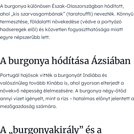
A burgonya különösen Észak-Olaszországban hódított,
ahol „kis szarvasgombának” (taratouffli) nevezték. Könnyű
termesztése, földalatti növekedése (védve a portyázó
hadseregek elől) és közvetlen fogyaszthatósága miatt
egyre népszerűbb lett.
A burgonya hódítása Ázsiában
Portugál hajósok vitték a burgonyát Indiába és
valószínűleg tovább Kínába is, ahol gyorsan elterjedt a
növekvő népesség élelmezésére. A burgonya négy-ötöd
annyi vizet igényelt, mint a rizs – hatalmas előnyt jelentett a
mezőgazdaság számára.
A „burgonyakirály” és a