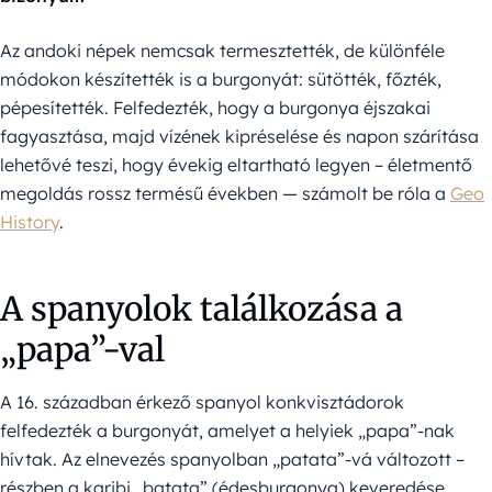
Az andoki népek nemcsak termesztették, de különféle
módokon készítették is a burgonyát: sütötték, főzték,
pépesítették. Felfedezték, hogy a burgonya éjszakai
fagyasztása, majd vízének kipréselése és napon szárítása
lehetővé teszi, hogy évekig eltartható legyen – életmentő
megoldás rossz termésű években — számolt be róla a
Geo
History
.
A spanyolok találkozása a
„papa”-val
A 16. században érkező spanyol konkvisztádorok
felfedezték a burgonyát, amelyet a helyiek „papa”-nak
hívtak. Az elnevezés spanyolban „patata”-vá változott –
részben a karibi „batata” (édesburgonya) keveredése