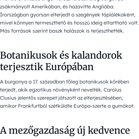
zsákmányolt Amerikában, és hazavitte Angliába.
Írországban gyorsan elterjedt a szegények táplálékaként,
mivel könnyen termeszthető és hosszú ideig eltartható volt.
Más források szerint baszk halászok is terjeszthették.
Botanikusok és kalandorok
terjesztik Európában
A burgonya a 17. században főleg botanikusok körében
terjedt, akik egzotikus növényként nevelték. Carolus
Clusius jelentős szerepet játszott az elterjesztésében,
amikor Frankfurtból szétküldte Európa-szerte a gumókat.
A mezőgazdaság új kedvence