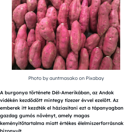
Photo by auntmasako on Pixabay
A burgonya története Dél-Amerikában, az Andok
vidékén kezdődött mintegy tízezer évvel ezelőtt. Az
emberek itt kezdték el háziasítani ezt a tápanyagban
gazdag gumós növényt, amely magas
keményítőtartalma miatt értékes élelmiszerforrásnak
bizonyult.