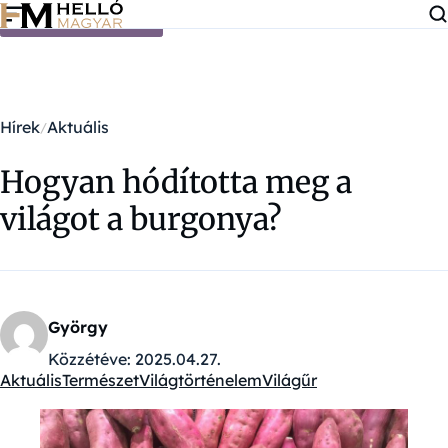
Ugrás a tartalomra
Hírek
Aktuális
Hogyan hódította meg a
világot a burgonya?
György
Közzétéve:
2025.04.27.
Aktuális
Természet
Világtörténelem
Világűr
Kategóriák: