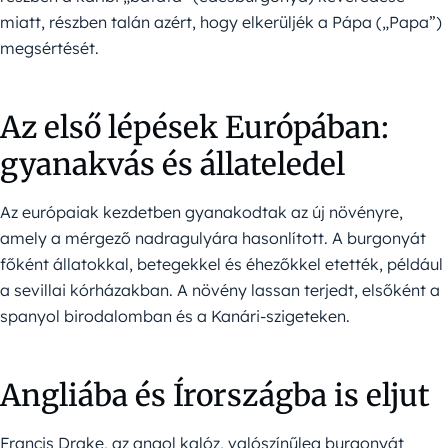
miatt, részben talán azért, hogy elkerüljék a Pápa („Papa”)
megsértését.
Az első lépések Európában:
gyanakvás és állateledel
Az európaiak kezdetben gyanakodtak az új növényre,
amely a mérgező nadragulyára hasonlított. A burgonyát
főként állatokkal, betegekkel és éhezőkkel etették, például
a sevillai kórházakban. A növény lassan terjedt, elsőként a
spanyol birodalomban és a Kanári-szigeteken.
Angliába és Írországba is eljut
Francis Drake, az angol kalóz, valószínűleg burgonyát