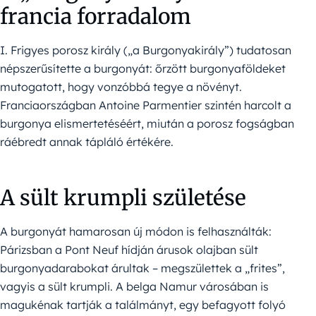
francia forradalom
I. Frigyes porosz király („a Burgonyakirály”) tudatosan
népszerűsítette a burgonyát: őrzött burgonyaföldeket
mutogatott, hogy vonzóbbá tegye a növényt.
Franciaországban Antoine Parmentier szintén harcolt a
burgonya elismertetéséért, miután a porosz fogságban
ráébredt annak tápláló értékére.
A sült krumpli születése
A burgonyát hamarosan új módon is felhasználták:
Párizsban a Pont Neuf hídján árusok olajban sült
burgonyadarabokat árultak – megszülettek a „frites”,
vagyis a sült krumpli. A belga Namur városában is
magukénak tartják a találmányt, egy befagyott folyó