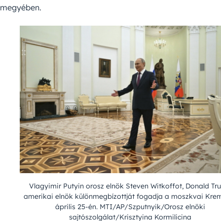
megyében.
Vlagyimir Putyin orosz elnök Steven Witkoffot, Donald T
amerikai elnök különmegbízottját fogadja a moszkvai Kre
április 25-én. MTI/AP/Szputnyik/Orosz elnöki
sajtószolgálat/Krisztyina Kormilicina