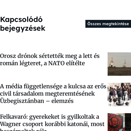
Kapcsolódó
Összes megtekintése
bejegyzések
Orosz drónok sértették meg a lett és
román légteret, a NATO elítélte
A média függetlensége a kulcsa az erős
civil társadalom megteremtésének
Üzbegisztánban – elemzés
Felkavaró: gyerekeket is gyilkoltak a
Wagner csoport korábbi katonái, most