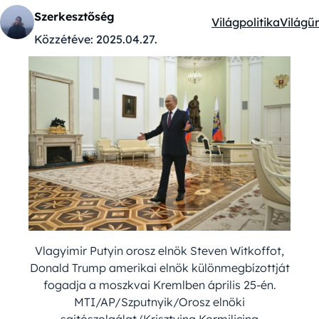
Szerkesztőség
Világpolitika
Világűr
Kategóriák:
Közzétéve:
2025.04.27.
Vlagyimir Putyin orosz elnök Steven Witkoffot,
Donald Trump amerikai elnök különmegbízottját
fogadja a moszkvai Kremlben április 25-én.
MTI/AP/Szputnyik/Orosz elnöki