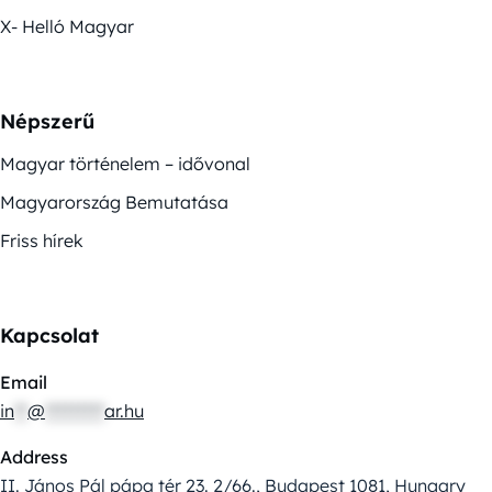
X- Helló Magyar
Népszerű
Magyar történelem – idővonal
Magyarország Bemutatása
Friss hírek
Kapcsolat
Email
in
**
@
*********
ar.hu
Address
II. János Pál pápa tér 23. 2/66., Budapest 1081, Hungary