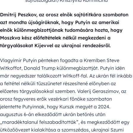
sajtószolgálat/Krisztyina Kormilicina
Dmitrij Peszkov, az orosz elnök sajtótitkára szombaton
azt mondta újságíróknak, hogy Putyin az amerikai
elnök különmegbízottjának tudomására hozta, hogy
Moszkva kész előfeltételek nélkül megkezdeni a
tárgyalásokat Kijevvel az ukrajnai rendezésről.
Vlagyimir Putyin pénteken fogadta a Kremlben Steve
Witkoffot, Donald Trump különmegbízottját. Putyin idén
már negyedszer találkozott Witkoff-fal. Az ukrán fél inkább
a feltétel nélküli tűzszünetet részesítené előnyben az
előzetes tárgyalásokkal szemben. Valerij Geraszimov, az
orosz fegyveres erők vezérkari főnöke szombaton
jelentette Putyinnak, hogy Kurszk megyét a 2024.
augusztus 6-án elkezdődött ukrán betörés után
„maradéktalanul felszabadították”, és megkezdődött egy
ütközőövezet kialakítása a szomszédos, ukrajnai Szumi