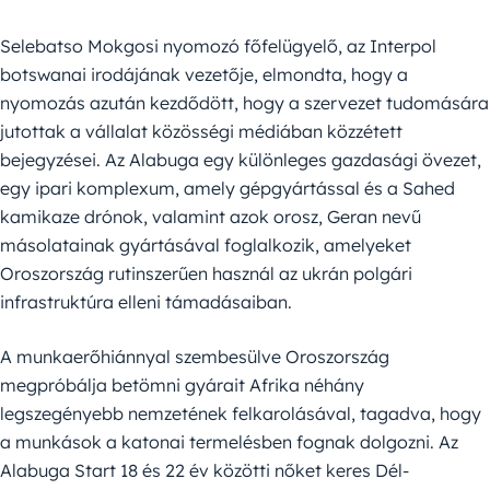
Selebatso Mokgosi nyomozó főfelügyelő, az Interpol
botswanai irodájának vezetője, elmondta, hogy a
nyomozás azután kezdődött, hogy a szervezet tudomására
jutottak a vállalat közösségi médiában közzétett
bejegyzései. Az Alabuga egy különleges gazdasági övezet,
egy ipari komplexum, amely gépgyártással és a Sahed
kamikaze drónok, valamint azok orosz, Geran nevű
másolatainak gyártásával foglalkozik, amelyeket
Oroszország rutinszerűen használ az ukrán polgári
infrastruktúra elleni támadásaiban.
A munkaerőhiánnyal szembesülve Oroszország
megpróbálja betömni gyárait Afrika néhány
legszegényebb nemzetének felkarolásával, tagadva, hogy
a munkások a katonai termelésben fognak dolgozni. Az
Alabuga Start 18 és 22 év közötti nőket keres Dél-