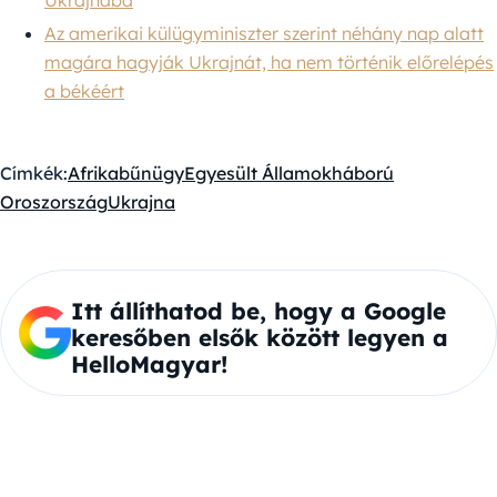
Az amerikai külügyminiszter szerint néhány nap alatt
magára hagyják Ukrajnát, ha nem történik előrelépés
a békéért
Címkék:
Afrika
bűnügy
Egyesült Államok
háború
Oroszország
Ukrajna
Itt állíthatod be, hogy a Google
keresőben elsők között legyen a
HelloMagyar!