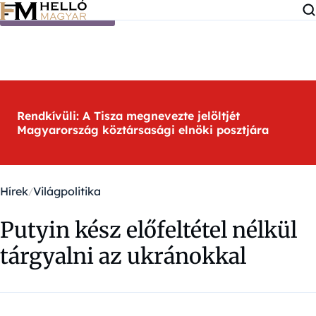
Ugrás a tartalomra
Rendkívüli: A Tisza megnevezte jelöltjét
Magyarország köztársasági elnöki posztjára
Hírek
Világpolitika
Putyin kész előfeltétel nélkül
tárgyalni az ukránokkal