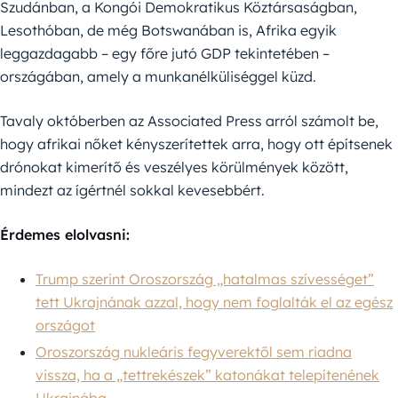
Szudánban, a Kongói Demokratikus Köztársaságban,
Lesothóban, de még Botswanában is, Afrika egyik
leggazdagabb – egy főre jutó GDP tekintetében –
országában, amely a munkanélküliséggel küzd.
Tavaly októberben az Associated Press arról számolt be,
hogy afrikai nőket kényszerítettek arra, hogy ott építsenek
drónokat kimerítő és veszélyes körülmények között,
mindezt az ígértnél sokkal kevesebbért.
Érdemes elolvasni:
Trump szerint Oroszország „hatalmas szívességet”
tett Ukrajnának azzal, hogy nem foglalták el az egész
országot
Oroszország nukleáris fegyverektől sem riadna
vissza, ha a „tettrekészek” katonákat telepítenének
Ukrajnába