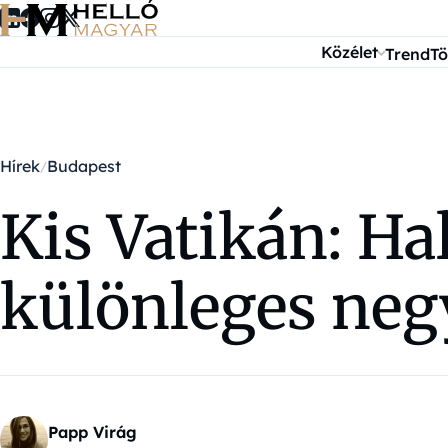
Ugrás a tartalomra
Közélet
Trend
Tö
Hírek
Budapest
Kis Vatikán: Ha
különleges neg
Papp Virág