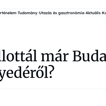
rténelem
Tudomány
Utazás és gasztronómia
Aktuális
K
llottál már Bud
yedéről?