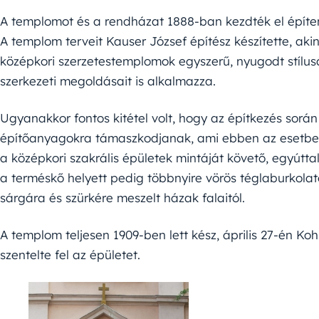
A templomot és a rendházat 1888-ban kezdték el építeni, 
A templom terveit Kauser József építész készítette, aki
középkori szerzetestemplomok egyszerű, nyugodt stílus
szerkezeti megoldásait is alkalmazza.
Ugyanakkor fontos kitétel volt, hogy az építkezés sor
építőanyagokra támaszkodjanak, ami ebben az esetben 
a középkori szakrális épületek mintáját követő, egyúttal
a terméskő helyett pedig többnyire vörös téglaburkolatot
sárgára és szürkére meszelt házak falaitól.
A templom teljesen 1909-ben lett kész, április 27-én 
szentelte fel az épületet.