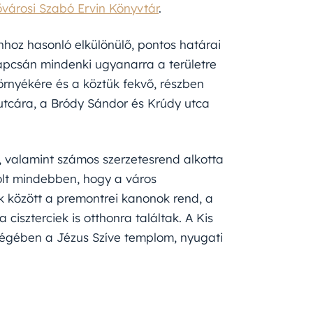
városi Szabó Ervin Könyvtár
.
nhoz hasonló elkülönülő, pontos határai
apcsán mindenki ugyanarra a területre
örnyékére és a köztük fekvő, részben
a utcára, a Bródy Sándor és Krúdy utca
ó, valamint számos szerzetesrend alkotta
olt mindebben, hogy a város
k között a premontrei kanonok rend, a
ciszterciek is otthonra találtak. A Kis
 végében a Jézus Szíve templom, nyugati