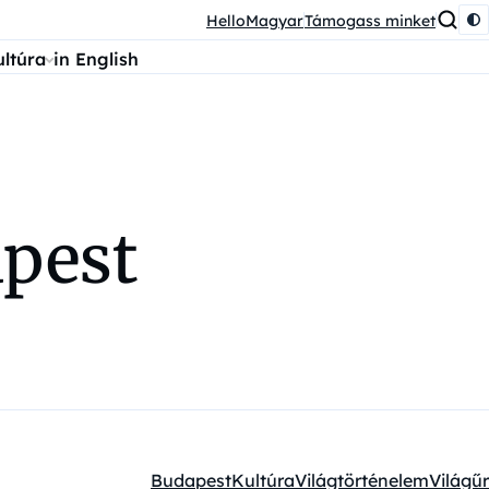
HelloMagyar
Támogass minket
ultúra
in English
apest
Budapest
Kultúra
Világtörténelem
Világűr