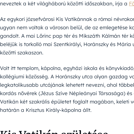
neveztek a két világháború közötti időszakban, írja a
Fő
Az egykori józsefvárosi Kis Vatikánnak a római névroko
ugyan nem voltak a városon belül, de az emlegetése k
gondolt. A mai Lőrinc pap tér és Mikszáth Kálmán tér k
beléjük is torkolló mai Szentkirályi, Horánszky és Mári
közötti szakaszon.
Volt itt templom, kápolna, egyházi iskola és könyvkiad
kollégiumi közösség. A Horánszky utca olyan gazdag v
legkatolikusabb utcájának lehetett nevezni, ahol többe
kordás nővérek (Jézus Szíve Népleányai Társasága) és a 
Vatikán két szakrális épületet foglalt magában, keleti
határán a Krisztus Király-kápolna állt.