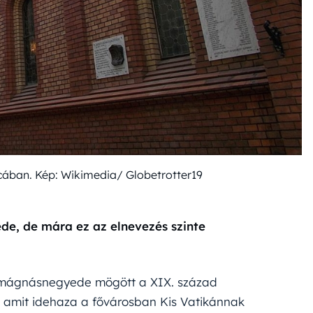
tcában. Kép: Wikimedia/ Globetrotter19
ede, de mára ez az elnevezés szinte
 mágnásnegyede mögött a XIX. század
, amit idehaza a fővárosban Kis Vatikánnak