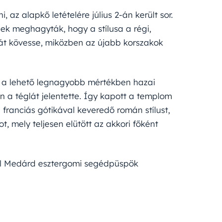
az alapkő letételére július 2-án került sor.
nek meghagyták, hogy a stílusa a régi,
át kövesse, miközben az újabb korszakok
án a lehető legnagyobb mértékben hazai
a téglát jelentette. Így kapott a templom
 franciás gótikával keveredő román stílust,
, mely teljesen elütött az akkori főként
Kohl Medárd esztergomi segédpüspök