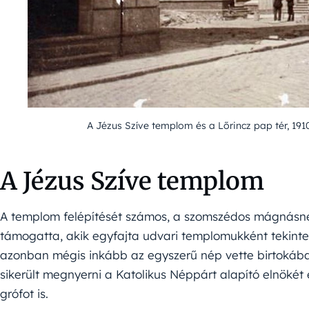
A Jézus Szíve templom és a Lőrincz pap tér, 19
A Jézus Szíve templom
A templom felépítését számos, a szomszédos mágnásne
támogatta, akik egyfajta udvari templomukként tekintet
azonban mégis inkább az egyszerű nép vette birtokába 
sikerült megnyerni a Katolikus Néppárt alapító elnökét 
grófot is.