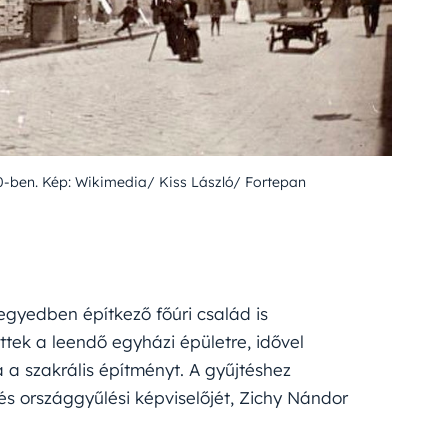
10-ben. Kép: Wikimedia/ Kiss László/ Fortepan
gyedben építkező főúri család is
tek a leendő egyházi épületre, idővel
a szakrális építményt. A gyűjtéshez
és országgyűlési képviselőjét, Zichy Nándor