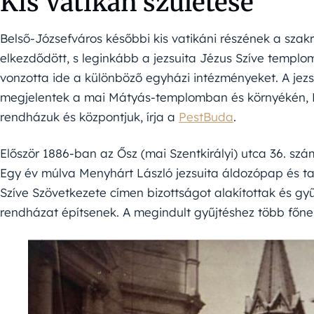
Kis Vatikán születése
Belső-Józsefváros későbbi kis vatikáni részének a szak
elkezdődött, s leginkább a jezsuita Jézus Szíve templom 
vonzotta ide a különböző egyházi intézményeket. A jez
megjelentek a mai Mátyás-templomban és környékén, P
rendházuk és központjuk, írja a
PestBuda
.
Először 1886-ban az Ősz (mai Szentkirályi) utca 36. szá
Egy év múlva Menyhárt László jezsuita áldozópap és 
Szíve Szövetkezete címen bizottságot alakítottak és gy
rendházat építsenek. A megindult gyűjtéshez több főnem