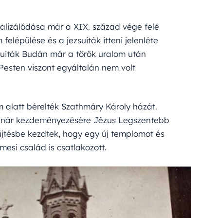
ralizálódása már a XIX. század vége felé
felépülése és a jezsuiták itteni jelenléte
suiták Budán már a török uralom után
esten viszont egyáltalán nem volt
m alatt bérelték Szathmáry Károly házát.
tanár kezdeményezésére Jézus Legszentebb
űjtésbe kezdtek, hogy egy új templomot és
esi család is csatlakozott.