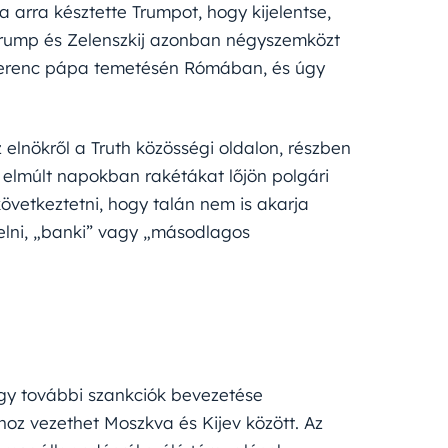
 arra késztette Trumpot, hogy kijelentse,
. Trump és Zelenszkij azonban négyszemközt
 Ferenc pápa temetésén Rómában, és úgy
z elnökről a Truth közösségi oldalon, részben
 elmúlt napokban rakétákat lőjön polgári
következtetni, hogy talán nem is akarja
zelni, „banki” vagy „másodlagos
gy további szankciók bevezetése
oz vezethet Moszkva és Kijev között. Az