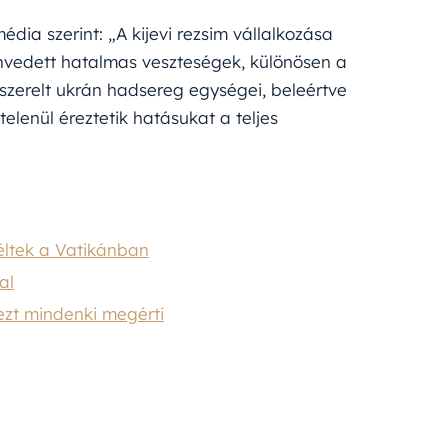
dia szerint: „A kijevi rezsim vállalkozása
zenvedett hatalmas veszteségek, különösen a
szerelt ukrán hadsereg egységei, beleértve
telenül éreztetik hatásukat a teljes
zéltek a Vatikánban
al
ezt mindenki megérti