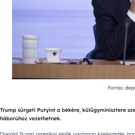
Forrás: dep
Trump sürgeti Putyint a békére, külügyminisztere sz
háborúhoz vezethetnek.
Donald Trump amerikai elnök vasárnap kijelentette, ho