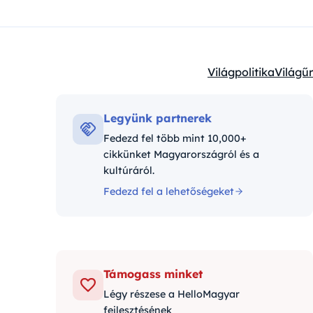
Világpolitika
Világűr
Kategóriák:
Legyünk partnerek
Fedezd fel több mint 10,000+
cikkünket Magyarországról és a
kultúráról.
Fedezd fel a lehetőségeket
Támogass minket
Légy részese a HelloMagyar
fejlesztésének