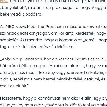
NBC
-nek azt nyilatkozta, hogy a két ország közötti bé
„bonyolultak”, miután Trump azt sugallta, hogy Vlagyimi
békemegállapodásra.
Az NBC News Meet the Press című műsorának nyilatkoz
szankciók hatékonyságát, amikor arról kérdezték, hogy
szankciót. Azt mondta, hogy a kormányzat „reméli, ho
fog-e a két fél közeledése érdekében.
„Abban a pillanatban, hogy elkezdesz ilyesmit csinálni, 
háborúra ítélted magad, és mi nem akarjuk, hogy ez me
ország, nincs más intézmény vagy szervezet a Földön, a
oldalt, senki más nem beszél mindkét féllel, csak mi, és
csak az elnök.”
Hozzátette, hogy a kormányzat nem akar elállni egy oly
és ugyanígy nem akar „továbbra is időt tölteni valami