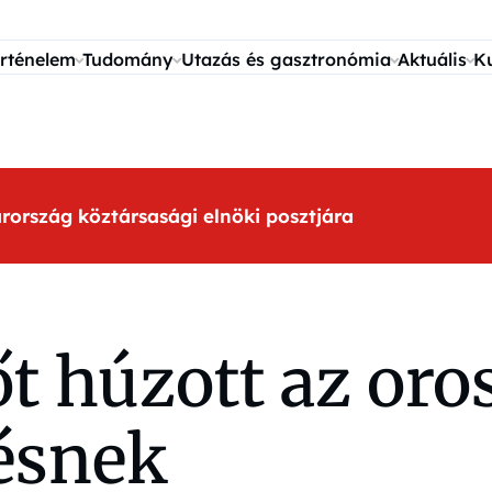
rténelem
Tudomány
Utazás és gasztronómia
Aktuális
K
arország köztársasági elnöki posztjára
t húzott az oro
ésnek