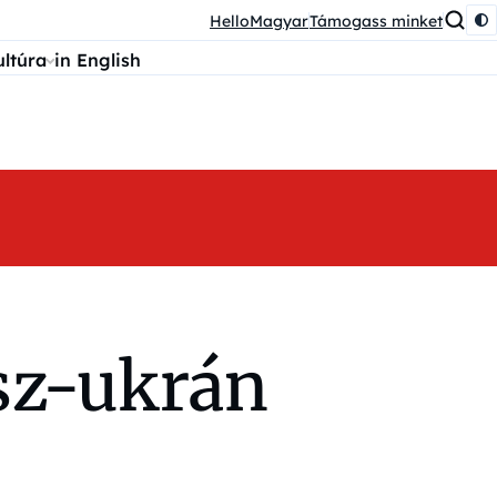
HelloMagyar
Támogass minket
ultúra
in English
sz-ukrán