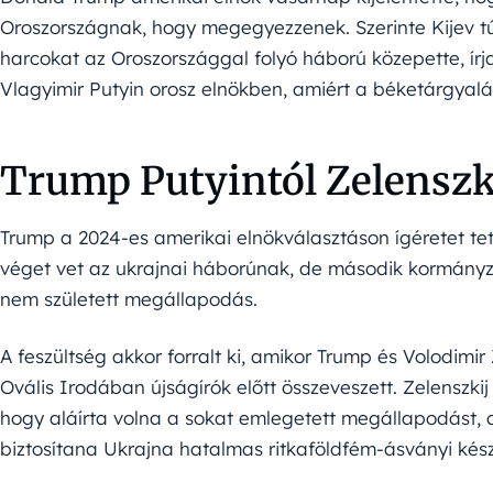
Oroszországnak, hogy megegyezzenek. Szerinte Kijev tú
harcokat az Oroszországgal folyó háború közepette, írj
Vlagyimir Putyin orosz elnökben, amiért a béketárgyaláso
Trump Putyintól Zelenszki
Trump a 2024-es amerikai elnökválasztáson ígéretet tet
véget vet az ukrajnai háborúnak, de második kormány
nem született megállapodás.
A feszültség akkor forralt ki, amikor Trump és Volodimir
Ovális Irodában újságírók előtt összeveszett. Zelenszkij
hogy aláírta volna a sokat emlegetett megállapodást, 
biztosítana Ukrajna hatalmas ritkaföldfém-ásványi kész