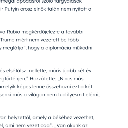
kemegállapodásról szóló tárgyalások
r Putyin orosz elnök talán nem nyitott a
va Rubio megkérdőjelezte a további
 Trump miért nem vezetett be több
gy meglátja”, hogy a diplomácia működni
és elsétálsz mellette, máris újabb két év
gtörténjen.” Hozzátette: „Nincs más
melyik képes lenne összehozni ezt a két
 senki más a világon nem tud ilyesmit elérni,
an helyzettől, amely a békéhez vezethet,
vel, ami nem vezet oda”. „Van okunk az