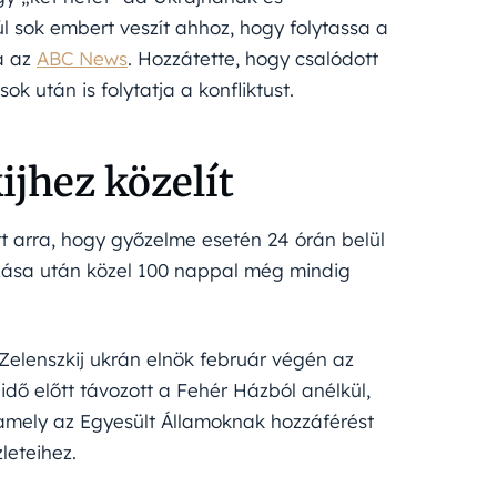
l sok embert veszít ahhoz, hogy folytassa a
a az
ABC News
. Hozzátette, hogy csalódott
k után is folytatja a konfliktust.
jhez közelít
t arra, hogy győzelme esetén 24 órán belül
zása után közel 100 nappal még mindig
 Zelenszkij ukrán elnök február végén az
 idő előtt távozott a Fehér Házból anélkül,
amely az Egyesült Államoknak hozzáférést
leteihez.