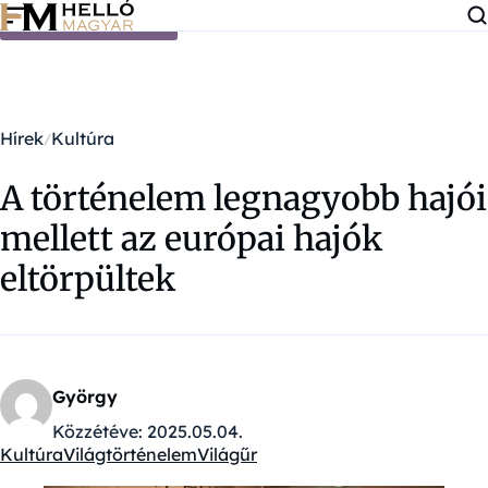
Ugrás a tartalomra
Hírek
Kultúra
A történelem legnagyobb hajói
mellett az európai hajók
eltörpültek
György
Közzétéve:
2025.05.04.
Kultúra
Világtörténelem
Világűr
Kategóriák: