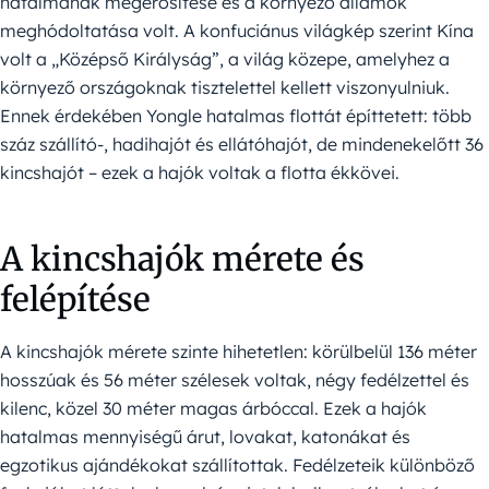
hatalmának megerősítése és a környező államok
meghódoltatása volt. A konfuciánus világkép szerint Kína
volt a „Középső Királyság”, a világ közepe, amelyhez a
környező országoknak tisztelettel kellett viszonyulniuk.
Ennek érdekében Yongle hatalmas flottát építtetett: több
száz szállító-, hadihajót és ellátóhajót, de mindenekelőtt 36
kincshajót – ezek a hajók voltak a flotta ékkövei.
A kincshajók mérete és
felépítése
A kincshajók mérete szinte hihetetlen: körülbelül 136 méter
hosszúak és 56 méter szélesek voltak, négy fedélzettel és
kilenc, közel 30 méter magas árbóccal. Ezek a hajók
hatalmas mennyiségű árut, lovakat, katonákat és
egzotikus ajándékokat szállítottak. Fedélzeteik különböző