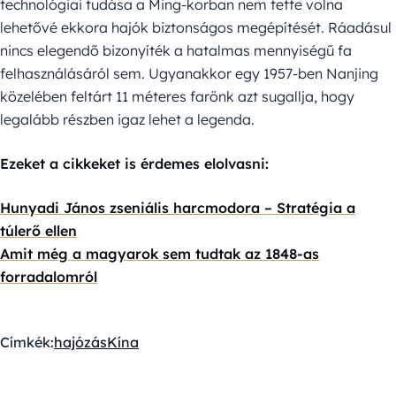
technológiai tudása a Ming-korban nem tette volna
lehetővé ekkora hajók biztonságos megépítését. Ráadásul
nincs elegendő bizonyíték a hatalmas mennyiségű fa
felhasználásáról sem. Ugyanakkor egy 1957-ben Nanjing
közelében feltárt 11 méteres farönk azt sugallja, hogy
legalább részben igaz lehet a legenda.
Ezeket a cikkeket is érdemes elolvasni:
Hunyadi János zseniális harcmodora – Stratégia a
túlerő ellen
Amit még a magyarok sem tudtak az 1848-as
forradalomról
Címkék:
hajózás
Kína