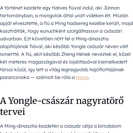
A történet kezdete egy tízéves fiúval indul, aki Jünnan
tartományban, a mongolok által uralt vidéken élt. Miután
apját elvesztette, a fiú a Ming hadsereg kezébe került, majd
kasztrálták, hogy eunuchként szolgálhasson a császári
udvarban. Ezt követően nőtt fel a Ming-dinasztia
alapítójának fiával, aki később Yongle császár néven vált
ismertté. A fiú, akit később Zheng Hének neveztek el, közel
két méteres magasságával és lojalitásával kiemelkedett
társai közül, így lett a világ legnagyobb hajóflottájának
parancsnoka — számolt be róla a
Hoog
.
A Yongle-császár nagyratörő
tervei
A Ming-dinasztia kezdetén a császár célja a birodalom