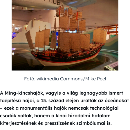
Fotó: wikimedia Commons/Mike Peel
A Ming-kincshajók, vagyis a világ legnagyobb ismert
faépítésű hajói, a 15. század elején uralták az óceánokat
– ezek a monumentális hajók nemcsak technológiai
csodák voltak, hanem a kínai birodalmi hatalom
kiterjesztésének és presztízsének szimbólumai is.