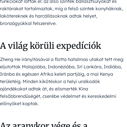
funkciókat láttak el: az alsó szintek ballasztsúlyokat és
raktárakat tartalmaztak, míg a felső szintek konyháknak,
lakótereknek és harcállásoknak adtak helyet,
bronzágyúkkal felszerelve.
A világ körüli expedíciók
Zheng He irányításával a flotta hatalmas utakat tett meg:
eljutottak Malajziába, Indonéziába, Srí Lankára, Indiába,
Iránba és egészen Afrika keleti partjáig, a mai Kenya
területéig. Minden kikötéskor a helyi uralkodók
ajándékokat adtak át, és elismerték Kína
felsőbbrendűségét, cserébe védelmet és kereskedelmi
előnyöket kaptak.
Az aranykor vége és a