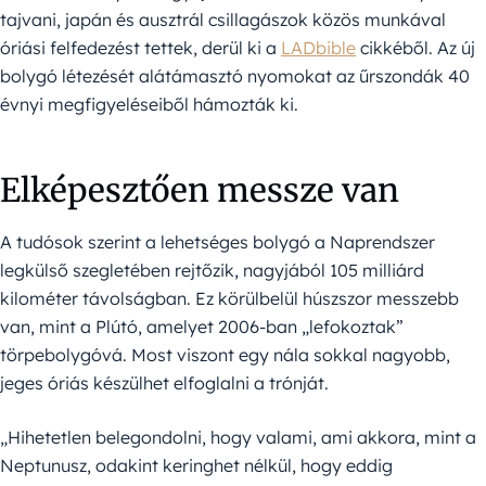
tajvani, japán és ausztrál csillagászok közös munkával
óriási felfedezést tettek, derül ki a
LADbible
cikkéből. Az új
bolygó létezését alátámasztó nyomokat az űrszondák 40
évnyi megfigyeléseiből hámozták ki.
Elképesztően messze van
A tudósok szerint a lehetséges bolygó a Naprendszer
legkülső szegletében rejtőzik, nagyjából 105 milliárd
kilométer távolságban. Ez körülbelül húszszor messzebb
van, mint a Plútó, amelyet 2006-ban „lefokoztak”
törpebolygóvá. Most viszont egy nála sokkal nagyobb,
jeges óriás készülhet elfoglalni a trónját.
„Hihetetlen belegondolni, hogy valami, ami akkora, mint a
Neptunusz, odakint keringhet nélkül, hogy eddig