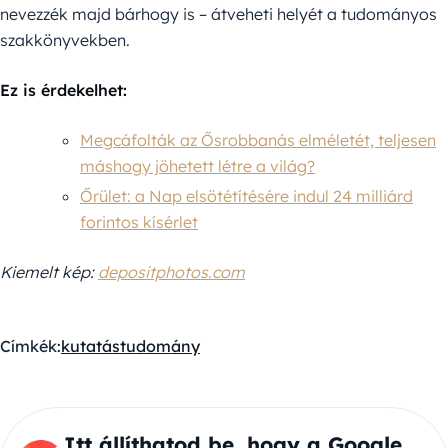
nevezzék majd bárhogy is – átveheti helyét a tudományos
szakkönyvekben.
Ez is érdekelhet:
Megcáfolták az Ősrobbanás elméletét, teljesen
máshogy jöhetett létre a világ?
Őrület: a Nap elsötétítésére indul 24 milliárd
forintos kísérlet
Kiemelt kép:
depositphotos.com
Címkék:
kutatás
tudomány
Itt állíthatod be, hogy a Google