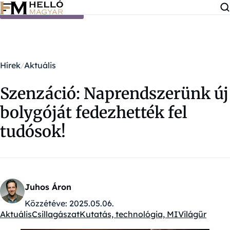
Ugrás a tartalomra
Hírek
Aktuális
Szenzáció: Naprendszerünk új
bolygóját fedezhették fel
tudósok!
Juhos Áron
Közzétéve:
2025.05.06.
Aktuális
Csillagászat
Kutatás, technológia, MI
Világűr
Kategóriák: