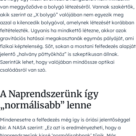
van meggyőződve a bolygó létezéséről. Vannak szakértők,
akik szerint az „X bolygó” valójában nem egyezik meg
azzal a kilencedik bolygóval, amelynek létezését korábban
feltételezték. Ugyanis ha mindkettő létezne, akkor azok
gravitációs hatásai megakasztanák egymás pályáját, ami
fizikai képtelenség. Sőt, sokan a mostani felfedezés alapját
jelentő „halvány pöttyökhöz” is szkeptikusan állnak.
Szerintük lehet, hogy valójában mindössze optikai
csalódásról van szó.
A Naprendszerünk így
„normálisabb” lenne
Mindenesetre a felfedezés még így is óriási jelentőséggel
bír. A NASA szerint: „Ez azt is eredményezheti, hogy a
Naprendszerünk kissé ‘normálisabbnak’ tűnik. Más