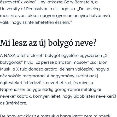
észrevettük volna” – nyilatkozta Gary Bernstein, a
University of Pennsylvania csillagásza. „De ha elég
messzire van, akkor nagyon gyorsan annyira halvánnyá
válik, hogy szinte lehetetlen észlelni.”
Mi lesz az új bolygó neve?
A NASA a feltételezett bolygót egyelőre egyszerűen „X
bolygónak” hívja. Ez persze biztosan mosolyt csal Elon
Musk, a X tulajdonosa arcára, de nem valószínű, hogy a
név sokáig megmarad. A hagyomány szerint az új
égitesteket felfedezőik nevezhetik el, és mivel a
Naprendszer bolygói eddig görög-római mitológiai
neveket kaptak, könnyen lehet, hogy újabb isten neve kerül
az űrtérképre.
De hogy egy kicsit elrontsuk a hangulatot: nem mindenki