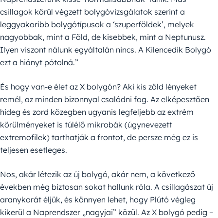
csillagok körül végzett bolygóvizsgálatok szerint a
leggyakoribb bolygótípusok a ‘szuperföldek’, melyek
nagyobbak, mint a Föld, de kisebbek, mint a Neptunusz.
Ilyen viszont nálunk egyáltalán nincs. A Kilencedik Bolygó
ezt a hiányt pótolná.”
És hogy van-e élet az X bolygón? Aki kis zöld lényeket
remél, az minden bizonnyal csalódni fog. Az elképesztően
hideg és zord közegben ugyanis legfeljebb az extrém
körülményeket is túlélő mikrobák (úgynevezett
extremofilek) tarthatják a frontot, de persze még ez is
teljesen esetleges.
Nos, akár létezik az új bolygó, akár nem, a következő
években még biztosan sokat hallunk róla. A csillagászat új
aranykorát éljük, és könnyen lehet, hogy Plútó végleg
kikerül a Naprendszer „nagyjai” közül. Az X bolygó pedig –